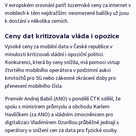
V evropském srovnání patří tuzemské ceny za internet v
mobilech k těm nejdražším: neomezené balíčky už jsou
k dostání v několika zemích.
Ceny dat kritizovala vláda i opozice
Vysoké ceny za mobilní data v České republice v
minulosti kritizovali vládní i opoziční politici.
Konkurenci, která by ceny snížila, má pomoci vstup
čtvrtého mobilního operátora v podzimní aukci
kmitočtů pro 5G nebo zákonné zkrácení doby pro
přenesení mobilního čísla.
Premiér Andrej Babiš (ANO) v pondělí ČTK sdělil, že
spolu s ministrem průmyslu a obchodu Karlem
Havlíčkem (za ANO) a vládním zmocněncem pro
digitalizaci Vladimírem Dzurillou průběžně jednají s
operátory o snížení cen za data pro fyzické osoby.