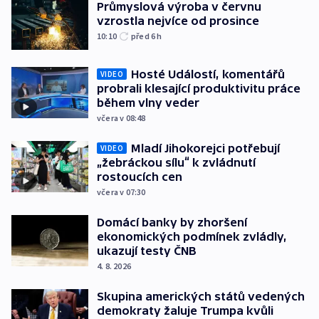
Průmyslová výroba v červnu
vzrostla nejvíce od prosince
10:10
před 6
h
Hosté Událostí, komentářů
VIDEO
probrali klesající produktivitu práce
během vlny veder
včera v 08:48
Mladí Jihokorejci potřebují
VIDEO
„žebráckou sílu“ k zvládnutí
rostoucích cen
včera v 07:30
Domácí banky by zhoršení
ekonomických podmínek zvládly,
ukazují testy ČNB
4. 8. 2026
Skupina amerických států vedených
demokraty žaluje Trumpa kvůli