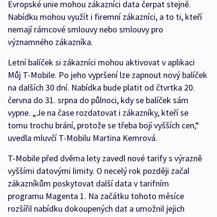
Evropské unie mohou zákazníci data čerpat stejně.
Nabídku mohou využít i firemní zákazníci, a to ti, kteří
nemají rámcové smlouvy nebo smlouvy pro
významného zákazníka.
Letní balíček si zákazníci mohou aktivovat v aplikaci
Můj T-Mobile. Po jeho vypršení lze zapnout nový balíček
na dalších 30 dní. Nabídka bude platit od čtvrtka 20.
června do 31. srpna do půlnoci, kdy se balíček sám
vypne. „Je na čase rozdatovat i zákazníky, kteří se
tomu trochu brání, protože se třeba bojí vyšších cen,“
uvedla mluvčí T-Mobilu Martina Kemrová.
T-Mobile před dvěma lety zavedl nové tarify s výrazně
vyššími datovými limity. O necelý rok později začal
zákazníkům poskytovat další data v tarifním
programu Magenta 1. Na začátku tohoto měsíce
rozšířil nabídku dokoupených dat a umožnil jejich