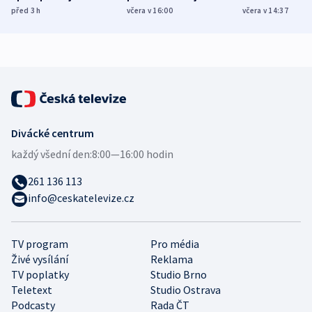
různých zemí
dohodu o
Bojovali na s
před 3
h
včera v 16:00
včera v 14:37
demografii
Ruska
Divácké centrum
každý všední den:
8:00—16:00 hodin
261 136 113
info@ceskatelevize.cz
TV program
Pro média
Živé vysílání
Reklama
TV poplatky
Studio Brno
Teletext
Studio Ostrava
Podcasty
Rada ČT