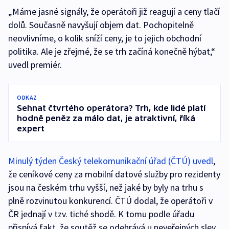
„Máme jasné signály, že operátoři již reagují a ceny tlačí
dolů. Současně navyšují objem dat. Pochopitelně
neovlivníme, o kolik sníží ceny, je to jejich obchodní
politika. Ale je zřejmé, že se trh začíná konečně hýbat,“
uvedl premiér.
ODKAZ
Sehnat čtvrtého operátora? Trh, kde lidé platí
hodně peněz za málo dat, je atraktivní, říká
expert
Minulý týden Český telekomunikační úřad (ČTÚ) uvedl
,
že ceníkové ceny za mobilní datové služby pro rezidenty
jsou na českém trhu vyšší, než jaké by byly na trhu s
plně rozvinutou konkurencí. ČTÚ dodal, že operátoři v
ČR jednají v tzv. tiché shodě. K tomu podle úřadu
přispívá fakt, že soutěž se odehrává u neveřejných slev,