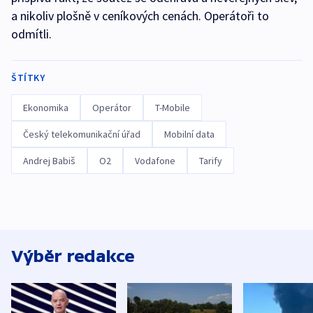
a nikoliv plošně v ceníkových cenách. Operátoři to
odmítli.
ŠTÍTKY
Ekonomika
Operátor
T-Mobile
Český telekomunikační úřad
Mobilní data
Andrej Babiš
O2
Vodafone
Tarify
Výběr redakce