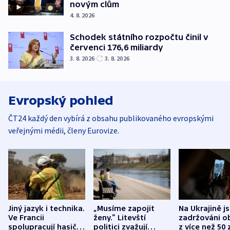
novým clům
4. 8. 2026
Schodek státního rozpočtu činil v
červenci 176,6 miliardy
3. 8. 2026
3. 8. 2026
Evropský pohled
ČT24 každý den vybírá z obsahu publikovaného evropskými
veřejnými médii, členy Eurovize.
Jiný jazyk i technika.
„Musíme zapojit
Na Ukrajině j
Ve Francii
ženy.“ Litevští
zadržováni o
spolupracují hasiči z
politici zvažují
z více než 50 