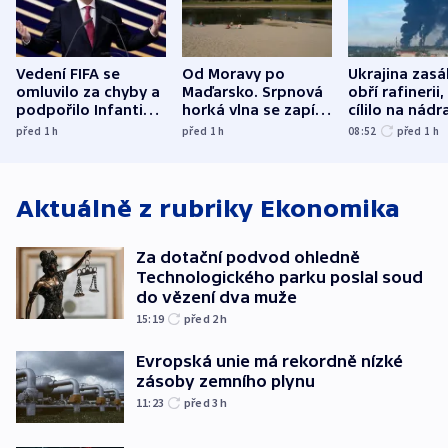
Vedení FIFA se
Od Moravy po
Ukrajina zasá
omluvilo za chyby a
Maďarsko. Srpnová
obří rafinerii
podpořilo Infantina.
horká vlna se zapíše
cílilo na nádra
UEFA trvá na
do dějin
autobus
před 1
h
před 1
h
08:52
před 1
h
bojkotu
klimatologie
Aktuálně z rubriky
Ekonomika
Za dotační podvod ohledně
Technologického parku poslal soud
do vězení dva muže
15:19
před 2
h
Evropská unie má rekordně nízké
zásoby zemního plynu
11:23
před 3
h