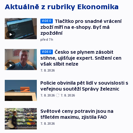
Aktuálně z rubriky
Ekonomika
Tlačítko pro snadné vrácení
VIDEO
zboží míří na e-shopy. Byť má
zpoždění
před 7
h
Česko se plynem zásobit
VIDEO
stihne, ujišťuje expert. Snížení cen
však slíbit nelze
7. 8. 2026
Policie obvinila pět lidí v souvislosti s
veřejnou soutěží Správy železnic
7. 8. 2026
7. 8. 2026
Světové ceny potravin jsou na
tříletém maximu, zjistila FAO
7. 8. 2026