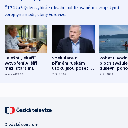
ČT24 každý den vybírá z obsahu publikovaného evropskými
veřejnými médii, členy Eurovize.
Falešní „lékaři“
Spekulace o
Pobyt u vodn
vytvoření AI šíří
přímém ruském
ploch zvyšuje
mezi staršími
útoku jsou pošetilé,
duševní poho
Poláky nebezpečné
míní estonský
ukázala
včera v 07:00
7. 8. 2026
7. 8. 2026
zdravotní rady
bezpečnostní
mezinárodní 
expert
Divácké centrum