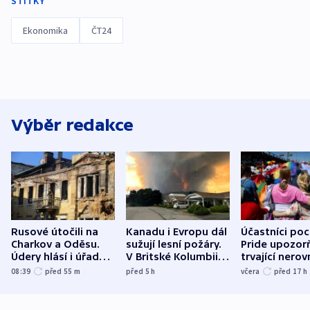
ŠTÍTKY
Ekonomika
ČT24
Výběr redakce
Rusové útočili na
Kanadu i Evropu dál
Účastníci po
Charkov a Oděsu.
sužují lesní požáry.
Pride upozorň
Údery hlásí i úřady v
V Britské Kolumbii
trvající nerov
Bělgorodu
evakuovali tisíce lidí
společensko
08:39
před 55
m
před 5
h
včera
před 17
h
atmosféru