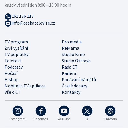
každý všední den:
8:00—16:00 hodin
261 136 113
info@ceskatelevize.cz
TV program
Pro média
Živé vysílání
Reklama
TV poplatky
Studio Brno
Teletext
Studio Ostrava
Podcasty
Rada ČT
Počasí
Kariéra
E-shop
Podávání námětů
Mobilní a TV aplikace
Časté dotazy
Vše o ČT
Kontakty
Instagram
Facebook
YouTube
X
Threads