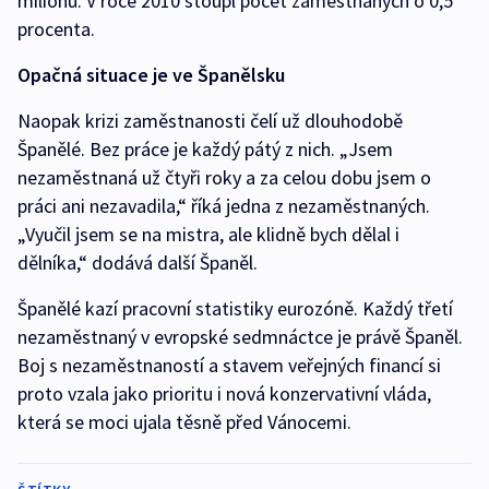
milionů. V roce 2010 stoupl počet zaměstnaných o 0,5
procenta.
Opačná situace je ve Španělsku
Naopak krizi zaměstnanosti čelí už dlouhodobě
Španělé. Bez práce je každý pátý z nich. „Jsem
nezaměstnaná už čtyři roky a za celou dobu jsem o
práci ani nezavadila,“ říká jedna z nezaměstnaných.
„Vyučil jsem se na mistra, ale klidně bych dělal i
dělníka,“ dodává další Španěl.
Španělé kazí pracovní statistiky eurozóně. Každý třetí
nezaměstnaný v evropské sedmnáctce je právě Španěl.
Boj s nezaměstnaností a stavem veřejných financí si
proto vzala jako prioritu i nová konzervativní vláda,
která se moci ujala těsně před Vánocemi.