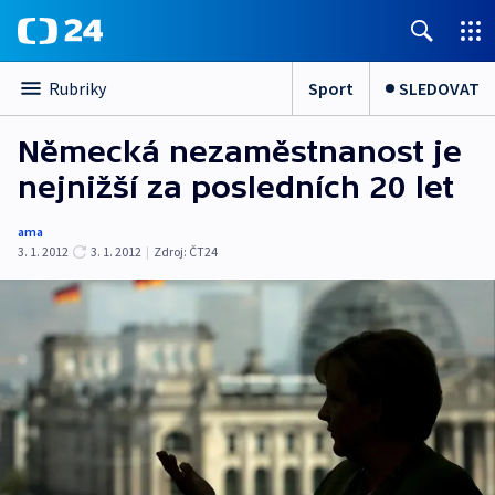
Sport
SLEDOVAT
Rubriky
Německá nezaměstnanost je
nejnižší za posledních 20 let
ama
3. 1. 2012
3. 1. 2012
|
Zdroj:
ČT24