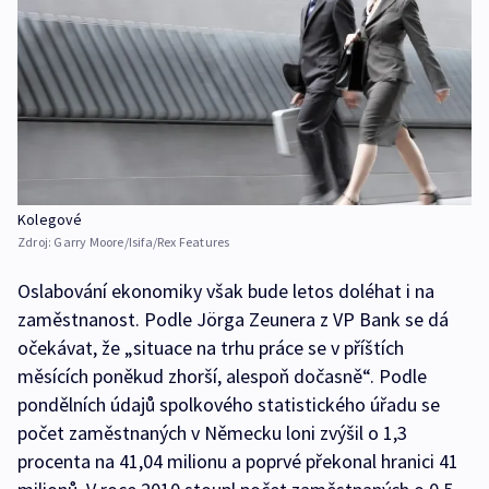
Kolegové
Zdroj:
Garry Moore/Isifa/Rex Features
Oslabování ekonomiky však bude letos doléhat i na
zaměstnanost. Podle Jörga Zeunera z VP Bank se dá
očekávat, že „situace na trhu práce se v příštích
měsících poněkud zhorší, alespoň dočasně“. Podle
pondělních údajů spolkového statistického úřadu se
počet zaměstnaných v Německu loni zvýšil o 1,3
procenta na 41,04 milionu a poprvé překonal hranici 41