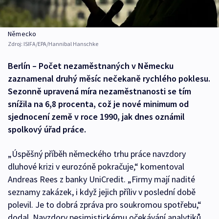
Německo
Zdroj:
ISIFA/EPA/Hannibal Hanschke
Berlín – Počet nezaměstnaných v Německu
zaznamenal druhý měsíc nečekaně rychlého poklesu.
Sezonně upravená míra nezaměstnanosti se tím
snížila na 6,8 procenta, což je nové minimum od
sjednocení země v roce 1990, jak dnes oznámil
spolkový úřad práce.
„Úspěšný příběh německého trhu práce navzdory
dluhové krizi v eurozóně pokračuje,“ komentoval
Andreas Rees z banky UniCredit. „Firmy mají nadité
seznamy zakázek, i když jejich příliv v poslední době
polevil. Je to dobrá zpráva pro soukromou spotřebu,“
dodal. Navzdory pesimistickému očekávání analytiků