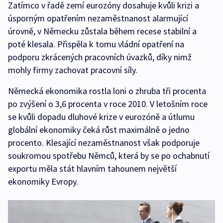
Zatímco v řadě zemí eurozóny dosahuje kvůli krizi a
úsporným opatřením nezaměstnanost alarmující
úrovně, v Německu zůstala během recese stabilní a
poté klesala. Přispěla k tomu vládní opatření na
podporu zkrácených pracovních úvazků, díky nimž
mohly firmy zachovat pracovní síly.
Německá ekonomika rostla loni o zhruba tři procenta
po zvýšení o 3,6 procenta v roce 2010. V letošním roce
se kvůli dopadu dluhové krize v eurozóně a útlumu
globální ekonomiky čeká růst maximálně o jedno
procento. Klesající nezaměstnanost však podporuje
soukromou spotřebu Němců, která by se po ochabnutí
exportu měla stát hlavním tahounem největší
ekonomiky Evropy.