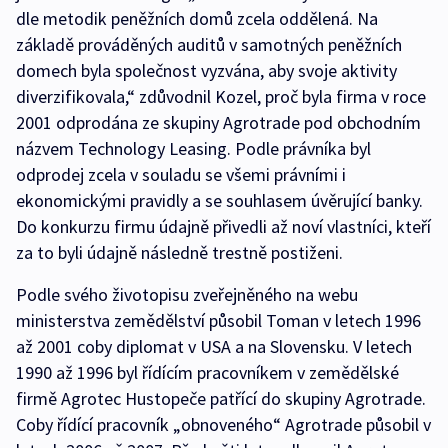
dle metodik peněžních domů zcela oddělená. Na
základě prováděných auditů v samotných peněžních
domech byla společnost vyzvána, aby svoje aktivity
diverzifikovala,“ zdůvodnil Kozel, proč byla firma v roce
2001 odprodána ze skupiny Agrotrade pod obchodním
názvem Technology Leasing. Podle právníka byl
odprodej zcela v souladu se všemi právními i
ekonomickými pravidly a se souhlasem úvěrující banky.
Do konkurzu firmu údajně přivedli až noví vlastníci, kteří
za to byli údajně následně trestně postiženi.
Podle svého životopisu zveřejněného na webu
ministerstva zemědělství působil Toman v letech 1996
až 2001 coby diplomat v USA a na Slovensku. V letech
1990 až 1996 byl řídícím pracovníkem v zemědělské
firmě Agrotec Hustopeče patřící do skupiny Agrotrade.
Coby řídící pracovník „obnoveného“ Agrotrade působil v