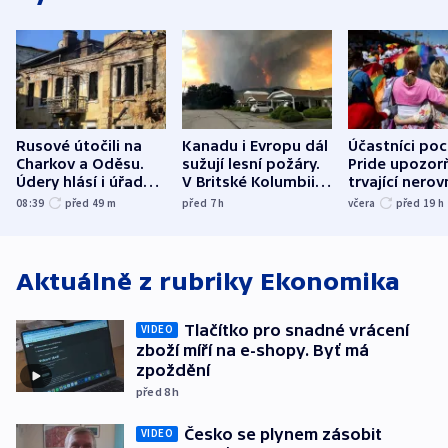
Rusové útočili na
Kanadu i Evropu dál
Účastníci po
Charkov a Oděsu.
sužují lesní požáry.
Pride upozorň
Údery hlásí i úřady v
V Britské Kolumbii
trvající nerov
Bělgorodu
evakuovali tisíce lidí
společensko
08:39
před 49
m
před 7
h
včera
před 19
h
atmosféru
Aktuálně z rubriky
Ekonomika
Tlačítko pro snadné vrácení
VIDEO
zboží míří na e-shopy. Byť má
zpoždění
před 8
h
Česko se plynem zásobit
VIDEO