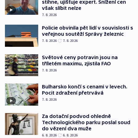
stihne, ujišťuje expert. Snížení cen
však slíbit nelze
7. 8. 2026
Policie obvinila pět lidí v souvislosti s
veřejnou soutěží Správy železnic
7. 8. 2026
7. 8. 2026
Světové ceny potravin jsou na
tříletém maximu, zjistila FAO
7. 8. 2026
Bulharsko končí s cenami v levech.
Pocit zdražení přetrvává
7. 8. 2026
Za dotační podvod ohledně
Technologického parku poslal soud
do vězení dva muže
6. 8. 2026
6. 8. 2026