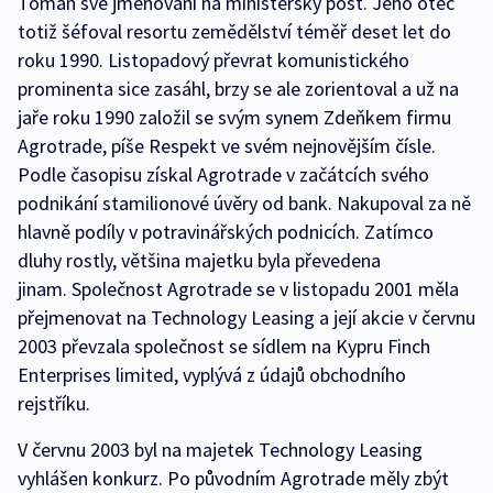
Toman své jmenování na ministerský post. Jeho otec
totiž šéfoval resortu zemědělství téměř deset let do
roku 1990. Listopadový převrat komunistického
prominenta sice zasáhl, brzy se ale zorientoval a už na
jaře roku 1990 založil se svým synem Zdeňkem firmu
Agrotrade, píše Respekt ve svém nejnovějším čísle.
Podle časopisu získal Agrotrade v začátcích svého
podnikání stamilionové úvěry od bank. Nakupoval za ně
hlavně podíly v potravinářských podnicích. Zatímco
dluhy rostly, většina majetku byla převedena
jinam. Společnost Agrotrade se v listopadu 2001 měla
přejmenovat na Technology Leasing a její akcie v červnu
2003 převzala společnost se sídlem na Kypru Finch
Enterprises limited, vyplývá z údajů obchodního
rejstříku.
V červnu 2003 byl na majetek Technology Leasing
vyhlášen konkurz. Po původním Agrotrade měly zbýt