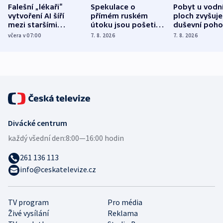
Falešní „lékaři“
Spekulace o
Pobyt u vodn
vytvoření AI šíří
přímém ruském
ploch zvyšuje
mezi staršími
útoku jsou pošetilé,
duševní poho
Poláky nebezpečné
míní estonský
ukázala
včera v 07:00
7. 8. 2026
7. 8. 2026
zdravotní rady
bezpečnostní
mezinárodní 
expert
Divácké centrum
každý všední den:
8:00—16:00 hodin
261 136 113
info@ceskatelevize.cz
TV program
Pro média
Živé vysílání
Reklama