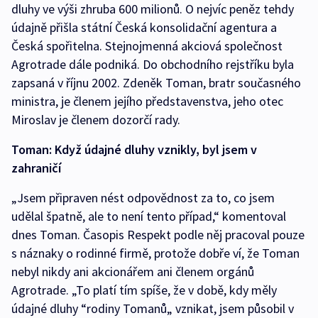
dluhy ve výši zhruba 600 milionů. O nejvíc peněz tehdy
údajně přišla státní Česká konsolidační agentura a
Česká spořitelna. Stejnojmenná akciová společnost
Agrotrade dále podniká. Do obchodního rejstříku byla
zapsaná v říjnu 2002. Zdeněk Toman, bratr současného
ministra, je členem jejího představenstva, jeho otec
Miroslav je členem dozorčí rady.
Toman: Když údajné dluhy vznikly, byl jsem v
zahraničí
„Jsem připraven nést odpovědnost za to, co jsem
udělal špatně, ale to není tento případ,“ komentoval
dnes Toman. Časopis Respekt podle něj pracoval pouze
s náznaky o rodinné firmě, protože dobře ví, že Toman
nebyl nikdy ani akcionářem ani členem orgánů
Agrotrade. „To platí tím spíše, že v době, kdy měly
údajné dluhy “rodiny Tomanů„ vznikat, jsem působil v