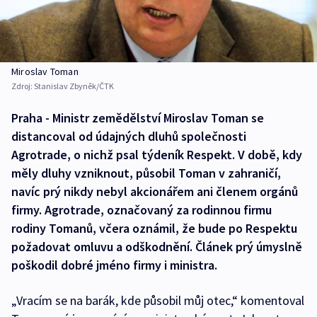
Miroslav Toman
Zdroj:
Stanislav Zbyněk/ČTK
Praha - Ministr zemědělství Miroslav Toman se
distancoval od údajných dluhů společnosti
Agrotrade, o nichž psal týdeník Respekt. V době, kdy
měly dluhy vzniknout, působil Toman v zahraničí,
navíc prý nikdy nebyl akcionářem ani členem orgánů
firmy. Agrotrade, označovaný za rodinnou firmu
rodiny Tomanů, včera oznámil, že bude po Respektu
požadovat omluvu a odškodnění. Článek prý úmyslně
poškodil dobré jméno firmy i ministra.
„Vracím se na barák, kde působil můj otec,“ komentoval