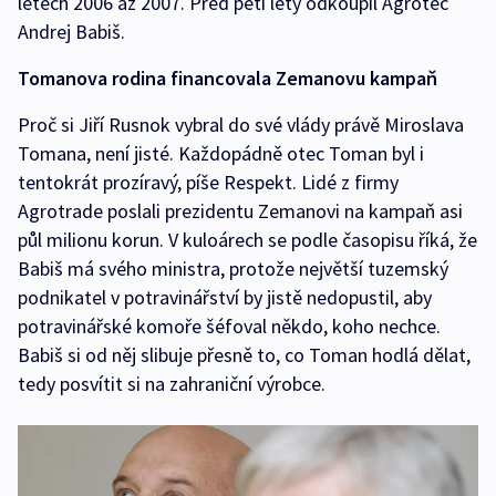
letech 2006 až 2007. Před pěti lety odkoupil Agrotec
Andrej Babiš.
Tomanova rodina financovala Zemanovu kampaň
Proč si Jiří Rusnok vybral do své vlády právě Miroslava
Tomana, není jisté. Každopádně otec Toman byl i
tentokrát prozíravý, píše Respekt. Lidé z firmy
Agrotrade poslali prezidentu Zemanovi na kampaň asi
půl milionu korun. V kuloárech se podle časopisu říká, že
Babiš má svého ministra, protože největší tuzemský
podnikatel v potravinářství by jistě nedopustil, aby
potravinářské komoře šéfoval někdo, koho nechce.
Babiš si od něj slibuje přesně to, co Toman hodlá dělat,
tedy posvítit si na zahraniční výrobce.