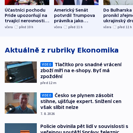
Účastníci pochodu
Americký Senát
Do Bulharska
Pride upozorňují na
potvrdil Trumpova
pronikl zřejm
trvající nerovnosti i
právníka jako
ukrajinský dr
společenskou
ministra
explodoval k
včera
před 10
h
včera
před 11
h
včera
před 12
h
atmosféru
spravedlnosti
od plynovod
Aktuálně z rubriky
Ekonomika
Tlačítko pro snadné vrácení
VIDEO
zboží míří na e-shopy. Byť má
zpoždění
před 12
m
Česko se plynem zásobit
VIDEO
stihne, ujišťuje expert. Snížení cen
však slíbit nelze
7. 8. 2026
Policie obvinila pět lidí v souvislosti s
veřejnou soutěží Správy železnic