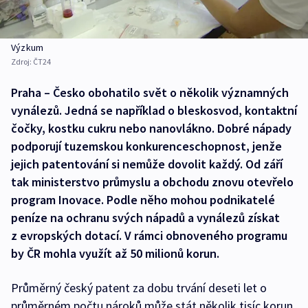
Výzkum
Zdroj:
ČT24
Praha – Česko obohatilo svět o několik významných
vynálezů. Jedná se například o bleskosvod, kontaktní
čočky, kostku cukru nebo nanovlákno. Dobré nápady
podporují tuzemskou konkurenceschopnost, jenže
jejich patentování si nemůže dovolit každý. Od září
tak ministerstvo průmyslu a obchodu znovu otevřelo
program Inovace. Podle něho mohou podnikatelé
peníze na ochranu svých nápadů a vynálezů získat
z evropských dotací. V rámci obnoveného programu
by ČR mohla využít až 50 milionů korun.
Průměrný český patent za dobu trvání deseti let o
průměrném počtu nároků může stát několik tisíc korun.