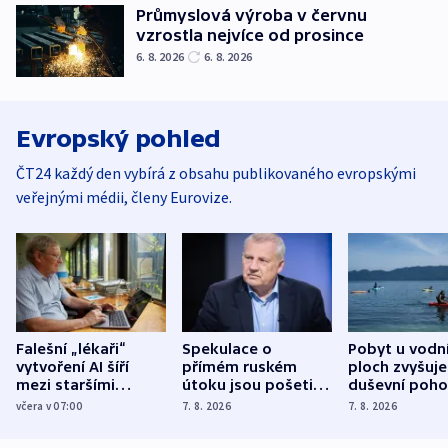
Průmyslová výroba v červnu
vzrostla nejvíce od prosince
6. 8. 2026
6. 8. 2026
Evropský pohled
ČT24 každý den vybírá z obsahu publikovaného evropskými
veřejnými médii, členy Eurovize.
Falešní „lékaři“
Spekulace o
Pobyt u vodn
vytvoření AI šíří
přímém ruském
ploch zvyšuje
mezi staršími
útoku jsou pošetilé,
duševní poho
Poláky nebezpečné
míní estonský
ukázala
včera v 07:00
7. 8. 2026
7. 8. 2026
zdravotní rady
bezpečnostní
mezinárodní 
expert