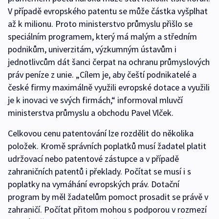
V případě evropského patentu se může částka vyšplhat
až k milionu. Proto ministerstvo průmyslu přišlo se
speciálním programem, který má malým a středním
podnikům, univerzitám, výzkumným ústavům i
jednotlivcům dát šanci čerpat na ochranu průmyslových
práv peníze z unie. „Cílem je, aby čeští podnikatelé a
české firmy maximálně využili evropské dotace a využili
je k inovaci ve svých firmách,“ informoval mluvčí
ministerstva průmyslu a obchodu Pavel Vlček.
Celkovou cenu patentování lze rozdělit do několika
položek. Kromě správních poplatků musí žadatel platit
udržovací nebo patentové zástupce a v případě
zahraničních patentů i překlady. Počítat se musí i s
poplatky na vymáhání evropských práv. Dotační
program by měl žadatelům pomoct prosadit se právě v
zahraničí. Počítat přitom mohou s podporou v rozmezí