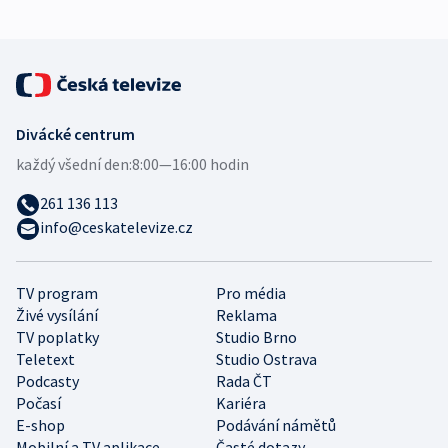
Divácké centrum
každý všední den:
8:00—16:00 hodin
261 136 113
info@ceskatelevize.cz
TV program
Pro média
Živé vysílání
Reklama
TV poplatky
Studio Brno
Teletext
Studio Ostrava
Podcasty
Rada ČT
Počasí
Kariéra
E-shop
Podávání námětů
Mobilní a TV aplikace
Časté dotazy