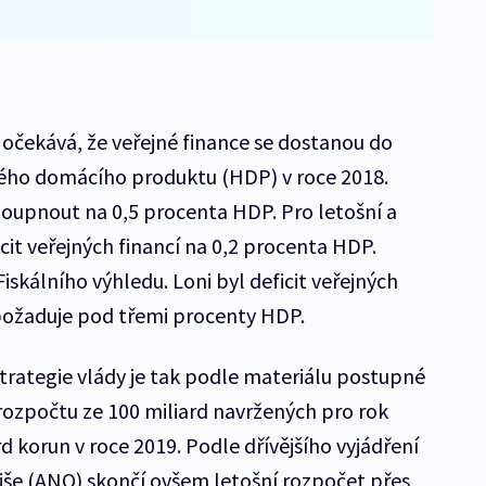
 očekává, že veřejné finance se dostanou do
ého domácího produktu (HDP) v roce 2018.
toupnout na 0,5 procenta HDP. Pro letošní a
icit veřejných financí na 0,2 procenta HDP.
iskálního výhledu. Loni byl deficit veřejných
j požaduje pod třemi procenty HDP.
rategie vlády je tak podle materiálu postupné
rozpočtu ze 100 miliard navržených pro rok
d korun v roce 2019. Podle dřívějšího vyjádření
biše (ANO) skončí ovšem letošní rozpočet přes