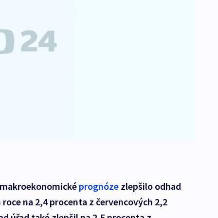
vé makroekonomické
prognóze
zlepšilo odhad
 roce na 2,4 procenta z červencových 2,2
ad úřad také zlepšil na 2,5 procenta z