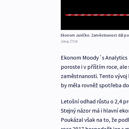
Ekonom Janíčko: Zaměstnanost dál po
Zdroj:
ČT24
Ekonom Moody´s Analytics 
poroste i v příštím roce, ale
zaměstnanosti. Tento vývoj 
by měla rovněž spotřeba dom
Letošní odhad růstu o 2,4 p
Stejný názor má i hlavní e
Poukázal však na to, že podl
roce 2017 hospodařit jen s