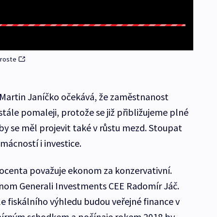
roste
Martin Janíčko očekává, že zaměstnanost
 stále pomaleji, protože se již přibližujeme plné
by se měl projevit také v růstu mezd. Stoupat
ácností i investice.
rocenta považuje ekonom za konzervativní.
konom Generali Investments CEE Radomír Jáč.
e fiskálního výhledu budou veřejné finance v
 mírným schodkem a počínaje rokem 2018 by