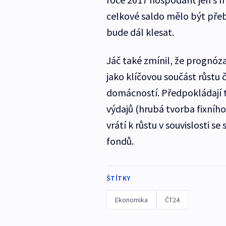
celkové saldo mělo být pře
bude dál klesat.
Jáč také zmínil, že prognóza
jako klíčovou součást růstu
domácností. Předpokládají t
výdajů (hrubá tvorba fixního 
vrátí k růstu v souvislosti 
fondů.
ŠTÍTKY
Ekonomika
ČT24