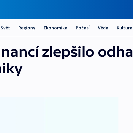
Svět
Regiony
Ekonomika
Počasí
Věda
Kultura
inancí zlepšilo odh
iky