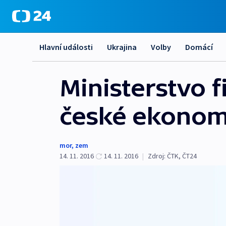
Hlavní události
Ukrajina
Volby
Domácí
Ministerstvo f
české ekonom
mor
,
zem
14. 11. 2016
14. 11. 2016
|
Zdroj:
ČTK
,
ČT24