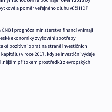
bytkové a poměr veřejného dluhu vůči HDP
 ČNB i prognóza ministerstva financí vnímají
 české ekonomiky zvyšování spotřeby
aké pozitivní obrat na straně investičních
kapitálu) v roce 2017, kdy se investiční výdaje
se silnějším přítokem prostředků z evropských