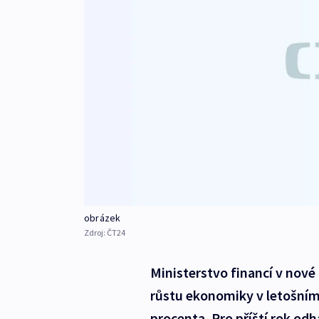
obrázek
Zdroj:
ČT24
Ministerstvo financí v no
růstu ekonomiky v letošním
procenta. Pro příští rok odh