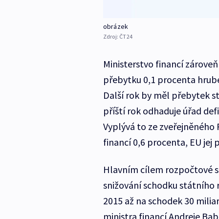
obrázek
Zdroj:
ČT24
Ministerstvo financí zároveň
přebytku 0,1 procenta hrub
Další rok by měl přebytek s
příští rok odhaduje úřad def
Vyplývá to ze zveřejněného F
financí 0,6 procenta, EU je
Hlavním cílem rozpočtové st
snižování schodku státního 
2015 až na schodek 30 miliar
ministra financí Andreje Ba