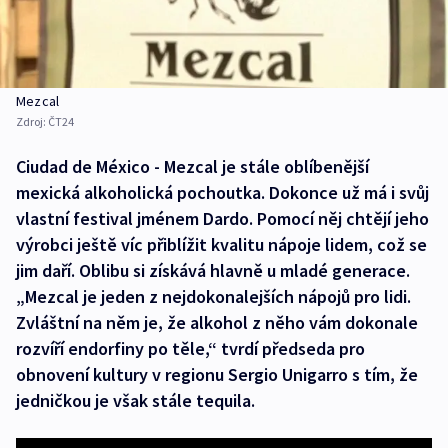
Mezcal
Zdroj:
ČT24
Ciudad de México - Mezcal je stále oblíbenější
mexická alkoholická pochoutka. Dokonce už má i svůj
vlastní festival jménem Dardo. Pomocí něj chtějí jeho
výrobci ještě víc přiblížit kvalitu nápoje lidem, což se
jim daří. Oblibu si získává hlavně u mladé generace.
„Mezcal je jeden z nejdokonalejších nápojů pro lidi.
Zvláštní na něm je, že alkohol z něho vám dokonale
rozvíří endorfiny po těle,“ tvrdí předseda pro
obnovení kultury v regionu Sergio Unigarro s tím, že
jedničkou je však stále tequila.