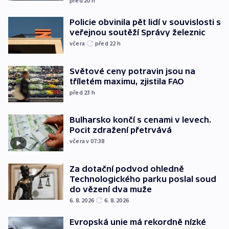
před 20
h
Policie obvinila pět lidí v souvislosti s
veřejnou soutěží Správy železnic
včera
před 22
h
Světové ceny potravin jsou na
tříletém maximu, zjistila FAO
před 23
h
Bulharsko končí s cenami v levech.
Pocit zdražení přetrvává
včera v 07:38
Za dotační podvod ohledně
Technologického parku poslal soud
do vězení dva muže
6. 8. 2026
6. 8. 2026
Evropská unie má rekordně nízké