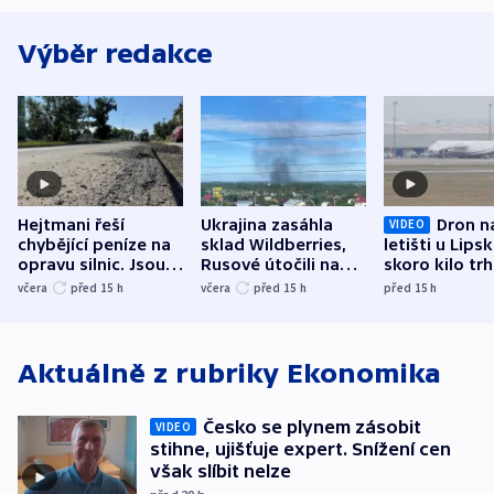
Výběr redakce
Hejtmani řeší
Ukrajina zasáhla
Dron n
VIDEO
chybějící peníze na
sklad Wildberries,
letišti u Lips
opravu silnic. Jsou
Rusové útočili na
skoro kilo trh
nenárokové, namítá
trh, hasiče či
indicie ukazuj
včera
před 15
h
včera
před 15
h
před 15
h
ministerstvo
stadion
Rusko
Aktuálně z rubriky
Ekonomika
Česko se plynem zásobit
VIDEO
stihne, ujišťuje expert. Snížení cen
však slíbit nelze