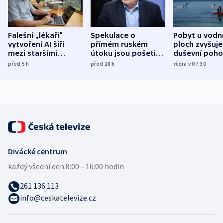
Falešní „lékaři“
Spekulace o
Pobyt u vodn
vytvoření AI šíří
přímém ruském
ploch zvyšuje
mezi staršími
útoku jsou pošetilé,
duševní poho
Poláky nebezpečné
míní estonský
ukázala
před 5
h
před 18
h
včera v 07:30
zdravotní rady
bezpečnostní
mezinárodní 
expert
Divácké centrum
každý všední den:
8:00—16:00 hodin
261 136 113
info@ceskatelevize.cz