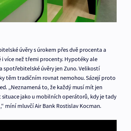
bitelské úvěry s úrokem přes dvě procenta a
i více než třemi procenty. Hypotéky ale
 spotřebitelské úvěry jen Zuno. Velikostí
ky těm tradičním rovnat nemohou. Sázejí proto
led. „Neznamená to, že každý musí mít jen
 situace jako u mobilních operátorů, kdy je tady
l,“ míní mluvčí Air Bank Rostislav Kocman.