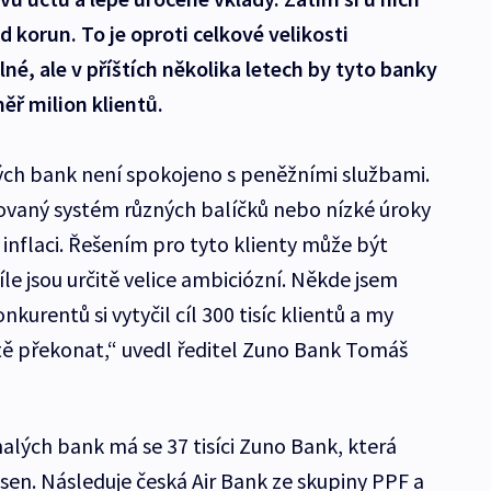
ard korun. To je oproti celkové velikosti
é, ale v příštích několika letech by tyto banky
ř milion klientů.
ých bank není spokojeno s peněžními službami.
ovaný systém různých balíčků nebo nízké úroky
i inflaci. Řešením pro tyto klienty může být
íle jsou určitě velice ambiciózní. Někde jsem
nkurentů si vytyčil cíl 300 tisíc klientů a my
itě překonat,“ uvedl ředitel Zuno Bank Tomáš
malých bank má se 37 tisíci Zuno Bank, která
sen. Následuje česká Air Bank ze skupiny PPF a