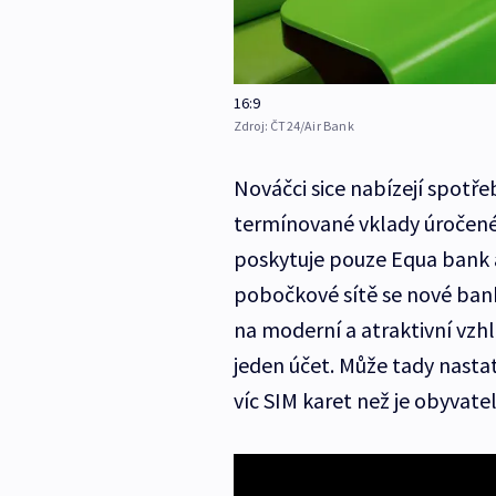
16:9
Zdroj:
ČT24/Air Bank
Nováčci sice nabízejí spotře
termínované vklady úročené 
poskytuje pouze Equa bank a
pobočkové sítě se nové ban
na moderní a atraktivní vzh
jeden účet. Může tady nastat
víc SIM karet než je obyvate