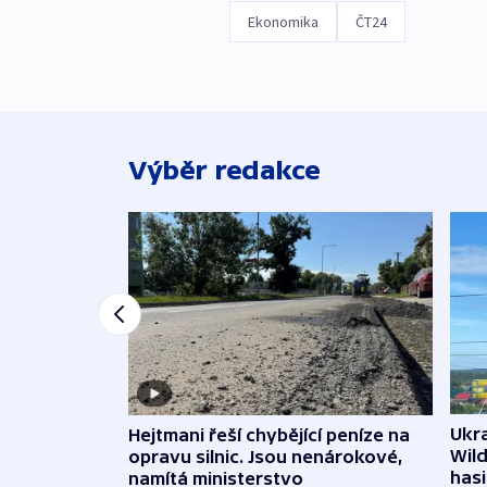
Ekonomika
ČT24
Výběr redakce
Ukra
Hejtmani řeší chybějící peníze na
Wild
opravu silnic. Jsou nenárokové,
hasi
namítá ministerstvo