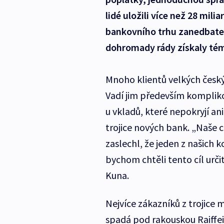
lidé uložili více než 28 mili
bankovního trhu zanedbateln
dohromady rády získaly témě
Mnoho klientů velkých česk
Vadí jim především komplik
u vkladů, které nepokryjí an
trojice nových bank. „Naše c
zaslechl, že jeden z našich ko
bychom chtěli tento cíl urč
Kuna.
Nejvíce zákazníků z trojice 
spadá pod rakouskou Raiffei