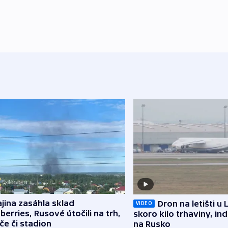
jina zasáhla sklad
Dron na letišti u 
VIDEO
berries, Rusové útočili na trh,
skoro kilo trhaviny, ind
če či stadion
na Rusko