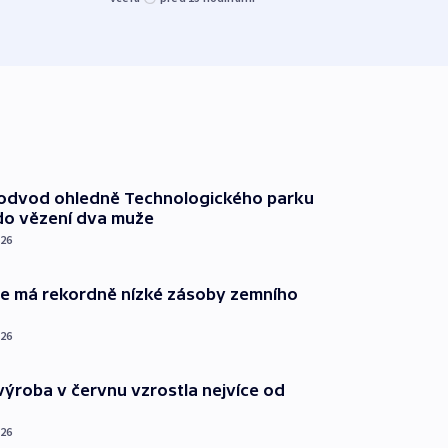
před 1
podvod ohledně Technologického parku
do vězení dva muže
026
ie má rekordně nízké zásoby zemního
026
ýroba v červnu vzrostla nejvíce od
026