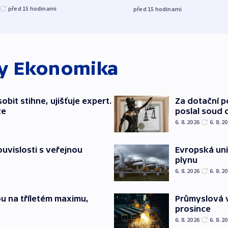
před 15
hodinami
před 15
hodinami
ky
Ekonomika
bit stihne, ujišťuje expert.
Za dotační 
ze
poslal soud 
6. 8. 2026
6. 8. 2
souvislosti s veřejnou
Evropská un
plynu
6. 8. 2026
6. 8. 2
u na tříletém maximu,
Průmyslová v
prosince
6. 8. 2026
6. 8. 2