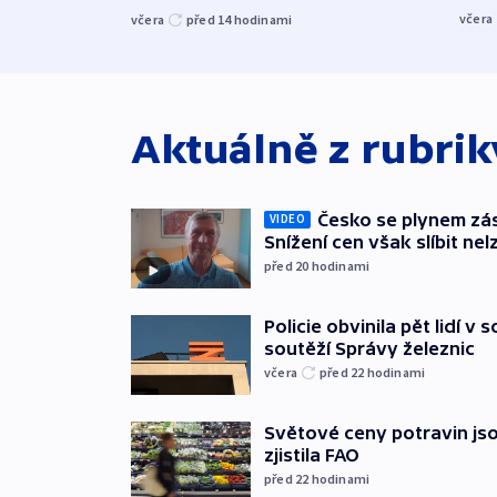
včera
včera
před 14
hodinami
Aktuálně z rubri
Česko se plynem záso
VIDEO
Snížení cen však slíbit nel
před 20
hodinami
Policie obvinila pět lidí v 
soutěží Správy železnic
včera
před 22
hodinami
Světové ceny potravin jso
zjistila FAO
před 22
hodinami