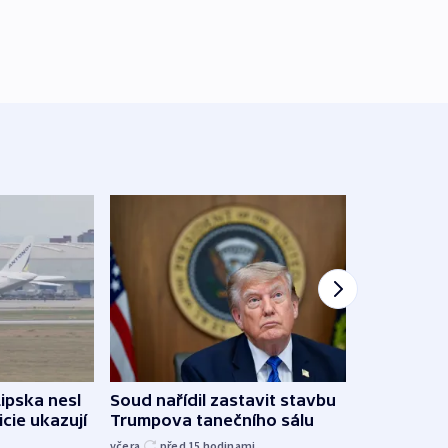
Lipska nesl
Soud nařídil zastavit stavbu
Žido
icie ukazují
Trumpova tanečního sálu
břehu
kriti
včera
před 15
hodinami