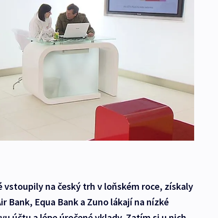
é vstoupily na český trh v loňském roce, získaly
 Air Bank, Equa Bank a Zuno lákají na nízké
u účtu a lépe úročené vklady. Zatím si u nich