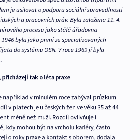
lem je usilovat o podporu sociální spravedlnosti
dských a pracovních práv. Byla založena 11. 4.
 mírového procesu jako stálá úřadovna
 1946 byla jako první ze specializovaných
jata do systému OSN. V roce 1969 jí byla
.
 přicházejí tak o léta praxe
se například v minulém roce zabýval průzkum
zdíl v platech je u českých žen ve věku 35 až 44
cent méně než muži. Rozdíl ovlivňuje i
ě, kdy mohou být na vrcholu kariéry, často
ázejí o roky praxe a kontakt s oborem, dodala