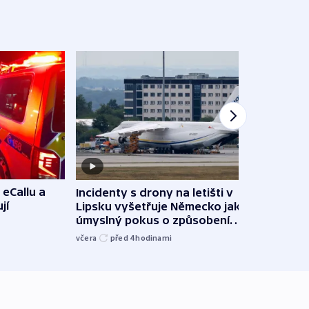
 eCallu a
Incidenty s drony na letišti v
Klima
jí
Lipsku vyšetřuje Německo jako
podn
úmyslný pokus o způsobení
i sví
exploze
včera
před 4
hodinami
včera