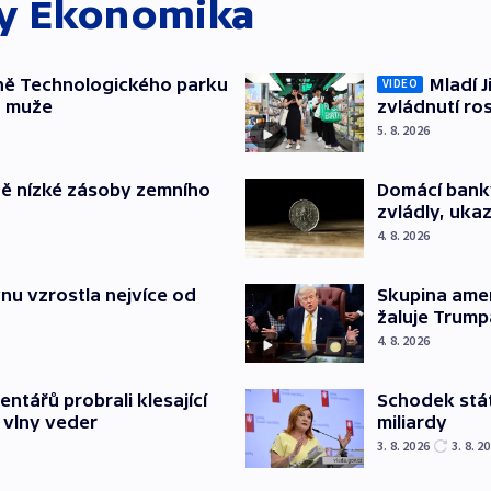
ky
Ekonomika
ně Technologického parku
Mladí J
VIDEO
a muže
zvládnutí ro
5. 8. 2026
ě nízké zásoby zemního
Domácí bank
zvládly, ukaz
4. 8. 2026
nu vzrostla nejvíce od
Skupina ame
žaluje Trump
4. 8. 2026
Schodek stát
ntářů probrali klesající
miliardy
 vlny veder
3. 8. 2026
3. 8. 2