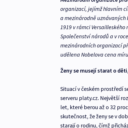
organizací, jejímž hlavním cí
a mezinárodně uznávaných li
1919 v rámci Versailleského
Společenství národů a v roce
mezinárodních organizací při
udělena Nobelova cena míru
Ženy se musejí starat o děti,
Situací v českém prostředí 
serveru platy.cz. Největší ro
let, které berou až o 32 pro
skutečnost, že ženy se v dob
starají o rodinu, čímž přich