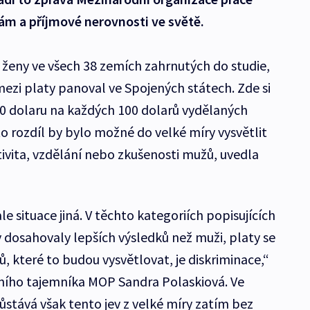
ám a příjmové nerovnosti ve světě.
ž ženy ve všech 38 zemích zahrnutých do studie,
 mezi platy panoval ve Spojených státech. Zde si
20 dolaru na každých 100 dolarů vydělaných
o rozdíl by bylo možné do velké míry vysvětlit
ktivita, vzdělání nebo zkušenosti mužů, uvedla
ale situace jiná. V těchto kategoriích popisujících
y dosahovaly lepších výsledků než muži, platy se
orů, které to budou vysvětlovat, je diskriminace,“
ího tajemníka MOP Sandra Polaskiová. Ve
tává však tento jev z velké míry zatím bez