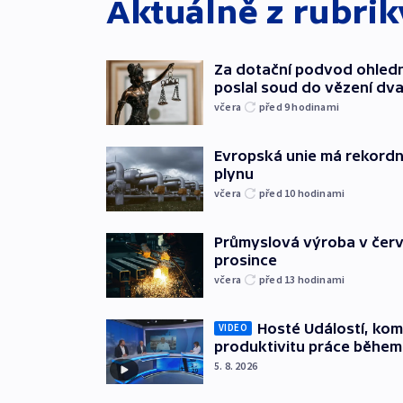
Aktuálně z rubri
Za dotační podvod ohled
poslal soud do vězení dv
včera
před 9
hodinami
Evropská unie má rekordn
plynu
včera
před 10
hodinami
Průmyslová výroba v červ
prosince
včera
před 13
hodinami
Hosté Událostí, kome
VIDEO
produktivitu práce během
5. 8. 2026