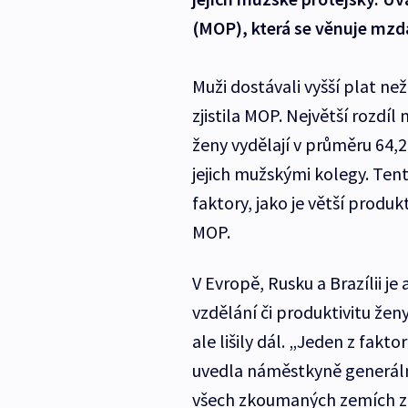
(MOP), která se věnuje mzd
Muži dostávali vyšší plat ne
zjistila MOP. Největší rozdíl
ženy vydělají v průměru 64,
jejich mužskými kolegy. Tent
faktory, jako je větší produ
MOP.
V Evropě, Rusku a Brazílii je 
vzdělání či produktivitu žen
ale lišily dál. „Jeden z fakt
uvedla náměstkyně generáln
všech zkoumaných zemích zůs