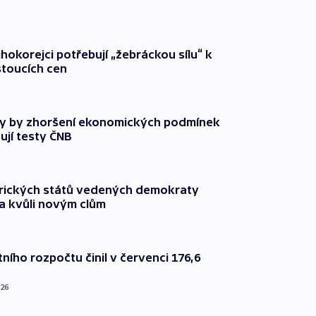
ihokorejci potřebují „žebráckou sílu“ k
stoucích cen
y by zhoršení ekonomických podmínek
ují testy ČNB
rických států vedených demokraty
a kvůli novým clům
ního rozpočtu činil v červenci 176,6
026