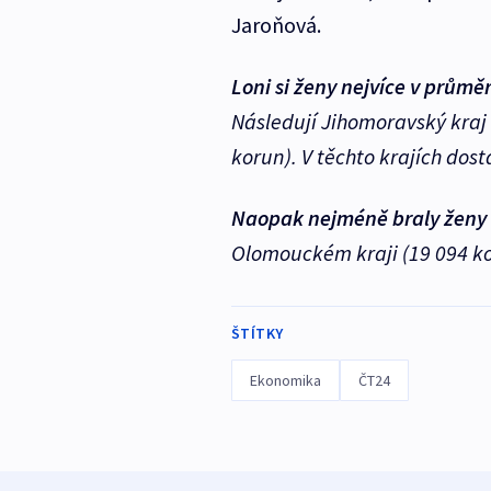
Jaroňová.
Loni si ženy nejvíce v průměr
Následují Jihomoravský kraj 
korun). V těchto krajích dostá
Naopak nejméně braly ženy v
Olomouckém kraji (19 094 ko
ŠTÍTKY
Ekonomika
ČT24