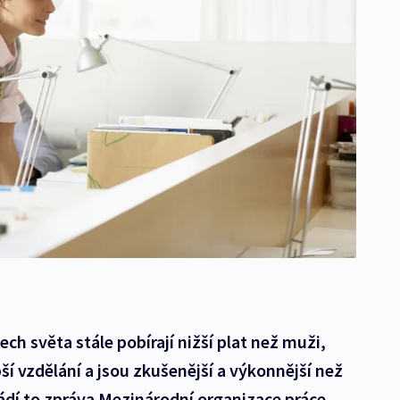
ch světa stále pobírají nižší plat než muži,
ší vzdělání a jsou zkušenější a výkonnější než
ádí to zpráva Mezinárodní organizace práce