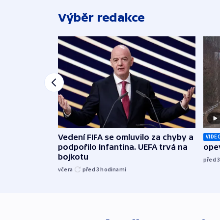
Výběr redakce
Vedení FIFA se omluvilo za chyby a
VIDE
podpořilo Infantina. UEFA trvá na
opev
bojkotu
před 
včera
před 3
hodinami