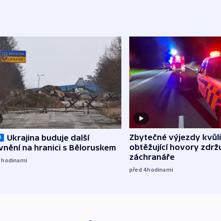
Zbytečné výjezdy kvůli
Ukrajina buduje další
O
obtěžující hovory zdržu
nění na hranici s Běloruskem
záchranáře
3
hodinami
před 4
hodinami