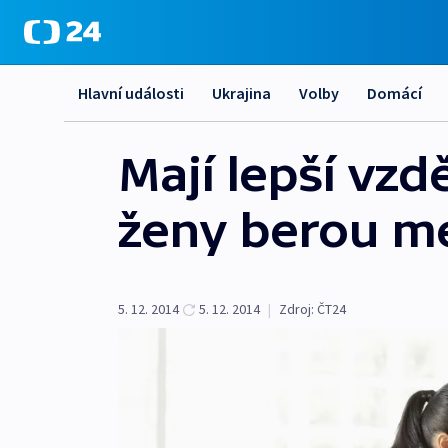
Hlavní události
Ukrajina
Volby
Domácí
Mají lepší vzd
ženy berou m
5. 12. 2014
5. 12. 2014
|
Zdroj:
ČT24