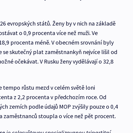
6 evropských států. Ženy by v nich na základě
stávat o 0,9 procenta více než muži. Ve
o 18,9 procenta méně. V obecném srovnání byly
 se skutečný plat zaměstnankyň nejvíce lišil od
možné očekávat. V Rusku ženy vydělávají o 32,8
e tempo růstu mezd v celém světě loni
enta z 2,2 procenta v předchozím roce. Od
ých zemích podle údajů MOP zvýšily pouze o 0,4
ta zaměstnanců stoupla o více než pět procent.
ce
je celosvětovou specializovanou tripartitní