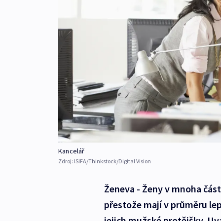
Kancelář
Zdroj:
ISIFA/Thinkstock/Digital Vision
Ženeva - Ženy v mnoha částe
přestože mají v průměru lep
jejich mužské protějšky. Uv