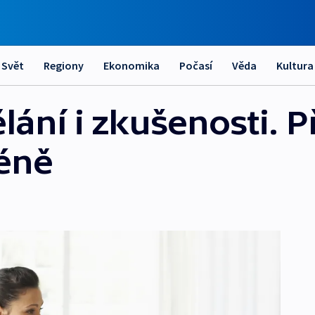
Svět
Regiony
Ekonomika
Počasí
Věda
Kultura
ělání i zkušenosti. P
éně