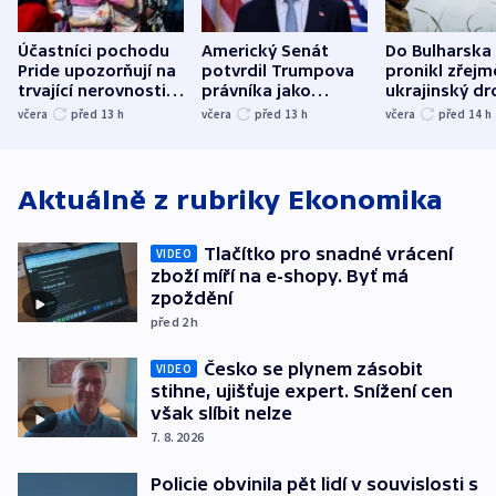
Účastníci pochodu
Americký Senát
Do Bulharska
Pride upozorňují na
potvrdil Trumpova
pronikl zřejm
trvající nerovnosti i
právníka jako
ukrajinský dr
společenskou
ministra
explodoval k
včera
před 13
h
včera
před 13
h
včera
před 14
h
atmosféru
spravedlnosti
od plynovod
Aktuálně z rubriky
Ekonomika
Tlačítko pro snadné vrácení
VIDEO
zboží míří na e-shopy. Byť má
zpoždění
před 2
h
Česko se plynem zásobit
VIDEO
stihne, ujišťuje expert. Snížení cen
však slíbit nelze
7. 8. 2026
Policie obvinila pět lidí v souvislosti s