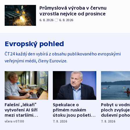
Průmyslová výroba v červnu
vzrostla nejvíce od prosince
6. 8. 2026
6. 8. 2026
Evropský pohled
ČT24 každý den vybírá z obsahu publikovaného evropskými
veřejnými médii, členy Eurovize.
Falešní „lékaři“
Spekulace o
Pobyt u vodn
vytvoření AI šíří
přímém ruském
ploch zvyšuje
mezi staršími
útoku jsou pošetilé,
duševní poho
Poláky nebezpečné
míní estonský
ukázala
včera v 07:00
7. 8. 2026
7. 8. 2026
zdravotní rady
bezpečnostní
mezinárodní 