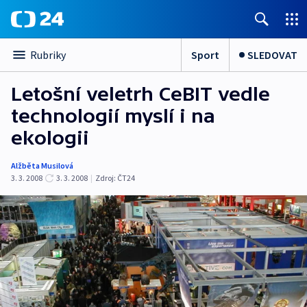
Sport
SLEDOVAT
Rubriky
Letošní veletrh CeBIT vedle
technologií myslí i na
ekologii
Alžběta Musilová
3. 3. 2008
3. 3. 2008
|
Zdroj:
ČT24