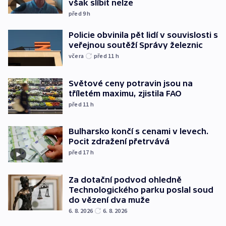
však slíbit nelze
před 9
h
Policie obvinila pět lidí v souvislosti s
veřejnou soutěží Správy železnic
včera
před 11
h
Světové ceny potravin jsou na
tříletém maximu, zjistila FAO
před 11
h
Bulharsko končí s cenami v levech.
Pocit zdražení přetrvává
před 17
h
Za dotační podvod ohledně
Technologického parku poslal soud
do vězení dva muže
6. 8. 2026
6. 8. 2026