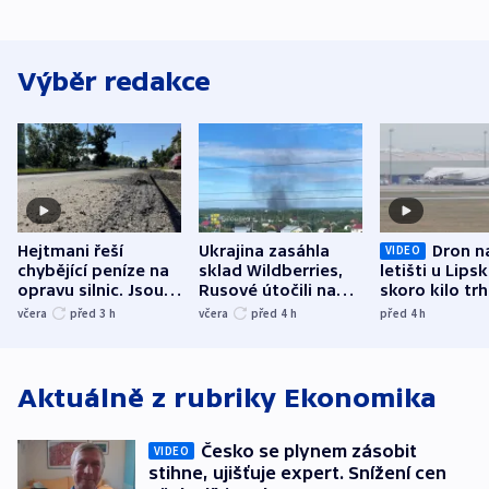
Výběr redakce
Hejtmani řeší
Ukrajina zasáhla
Dron n
VIDEO
chybějící peníze na
sklad Wildberries,
letišti u Lips
opravu silnic. Jsou
Rusové útočili na
skoro kilo trh
nenárokové, namítá
trh, hasiče či
indicie ukazuj
včera
před 3
h
včera
před 4
h
před 4
h
ministerstvo
stadion
Rusko
Aktuálně z rubriky
Ekonomika
Česko se plynem zásobit
VIDEO
stihne, ujišťuje expert. Snížení cen