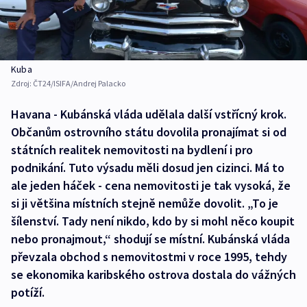
Kuba
Zdroj:
ČT24/ISIFA/Andrej Palacko
Havana - Kubánská vláda udělala další vstřícný krok.
Občanům ostrovního státu dovolila pronajímat si od
státních realitek nemovitosti na bydlení i pro
podnikání. Tuto výsadu měli dosud jen cizinci. Má to
ale jeden háček - cena nemovitosti je tak vysoká, že
si ji většina místních stejně nemůže dovolit. „To je
šílenství. Tady není nikdo, kdo by si mohl něco koupit
nebo pronajmout,“ shodují se místní. Kubánská vláda
převzala obchod s nemovitostmi v roce 1995, tehdy
se ekonomika karibského ostrova dostala do vážných
potíží.