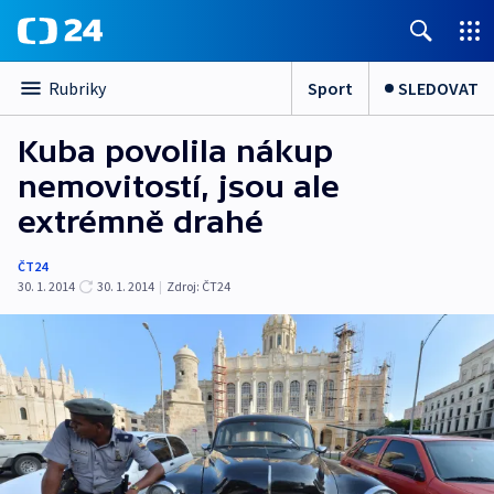
Sport
SLEDOVAT
Rubriky
Kuba povolila nákup
nemovitostí, jsou ale
extrémně drahé
ČT24
30. 1. 2014
30. 1. 2014
|
Zdroj:
ČT24