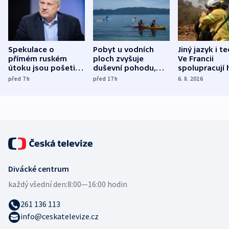
Spekulace o
Pobyt u vodních
Jiný jazyk i t
přímém ruském
ploch zvyšuje
Ve Francii
útoku jsou pošetilé,
duševní pohodu,
spolupracují h
míní estonský
ukázala
různých zemí
před 7
h
před 17
h
6. 8. 2026
bezpečnostní
mezinárodní studie
expert
Divácké centrum
každý všední den:
8:00—16:00 hodin
261 136 113
info@ceskatelevize.cz