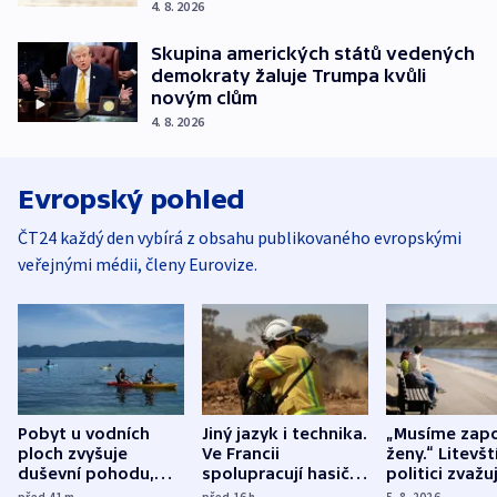
4. 8. 2026
Skupina amerických států vedených
demokraty žaluje Trumpa kvůli
novým clům
4. 8. 2026
Evropský pohled
ČT24 každý den vybírá z obsahu publikovaného evropskými
veřejnými médii, členy Eurovize.
Pobyt u vodních
Jiný jazyk i technika.
„Musíme zapo
ploch zvyšuje
Ve Francii
ženy.“ Litevšt
duševní pohodu,
spolupracují hasiči z
politici zvažuj
ukázala
různých zemí
dohodu o
před 41
m
před 16
h
5. 8. 2026