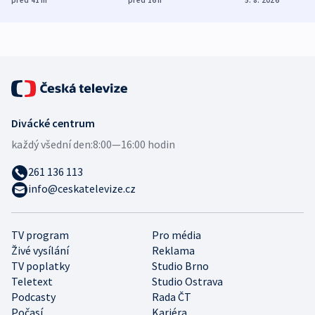
mezinárodní studie
demografii
Divácké centrum
každý všední den:
8:00—16:00 hodin
261 136 113
info@ceskatelevize.cz
TV program
Pro média
Živé vysílání
Reklama
TV poplatky
Studio Brno
Teletext
Studio Ostrava
Podcasty
Rada ČT
Počasí
Kariéra