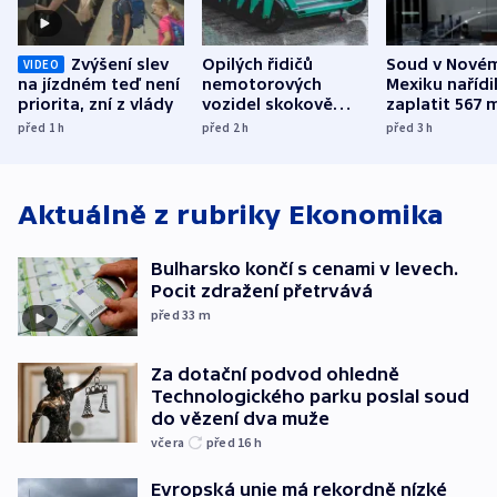
Zvýšení slev
Opilých řidičů
Soud v Nové
VIDEO
na jízdném teď není
nemotorových
Mexiku nařídi
priorita, zní z vlády
vozidel skokově
zaplatit 567 
přibylo, nejvíc ve
dolarů kvůli 
před 1
h
před 2
h
před 3
h
středních Čechách
způsobené d
Aktuálně z rubriky
Ekonomika
Bulharsko končí s cenami v levech.
Pocit zdražení přetrvává
před 33
m
Za dotační podvod ohledně
Technologického parku poslal soud
do vězení dva muže
včera
před 16
h
Evropská unie má rekordně nízké