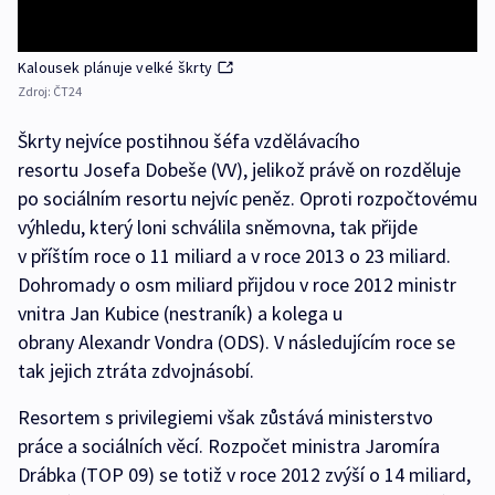
Kalousek plánuje velké škrty
Zdroj:
ČT24
Škrty nejvíce postihnou šéfa vzdělávacího
resortu Josefa Dobeše (VV), jelikož právě on rozděluje
po sociálním resortu nejvíc peněz. Oproti rozpočtovému
výhledu, který loni schválila sněmovna, tak přijde
v příštím roce o 11 miliard a v roce 2013 o 23 miliard.
Dohromady o osm miliard přijdou v roce 2012 ministr
vnitra Jan Kubice (nestraník) a kolega u
obrany Alexandr Vondra (ODS). V následujícím roce se
tak jejich ztráta zdvojnásobí.
Resortem s privilegiemi však zůstává ministerstvo
práce a sociálních věcí. Rozpočet ministra Jaromíra
Drábka (TOP 09) se totiž v roce 2012 zvýší o 14 miliard,