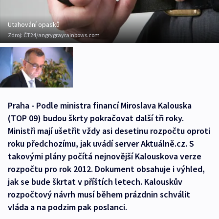
Utahování opasků
Zdroj:
ČT24/angrygrayrainbows.com
Praha - Podle ministra financí Miroslava Kalouska
(TOP 09) budou škrty pokračovat další tři roky.
Ministři mají ušetřit vždy asi desetinu rozpočtu oproti
roku předchozímu, jak uvádí server Aktuálně.cz. S
takovými plány počítá nejnovější Kalouskova verze
rozpočtu pro rok 2012. Dokument obsahuje i výhled,
jak se bude škrtat v příštích letech. Kalouskův
rozpočtový návrh musí během prázdnin schválit
vláda a na podzim pak poslanci.