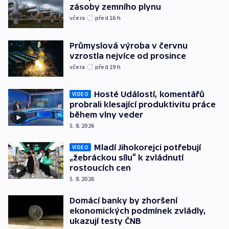
zásoby zemního plynu
včera
před 16
h
Průmyslová výroba v červnu
vzrostla nejvíce od prosince
včera
před 19
h
Hosté Událostí, komentářů
VIDEO
probrali klesající produktivitu práce
během vlny veder
5. 8. 2026
Mladí Jihokorejci potřebují
VIDEO
„žebráckou sílu“ k zvládnutí
rostoucích cen
5. 8. 2026
Domácí banky by zhoršení
ekonomických podmínek zvládly,
ukazují testy ČNB