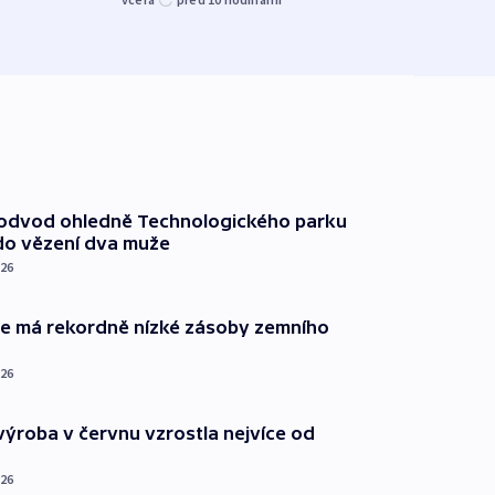
před 1
podvod ohledně Technologického parku
do vězení dva muže
026
ie má rekordně nízké zásoby zemního
026
ýroba v červnu vzrostla nejvíce od
026