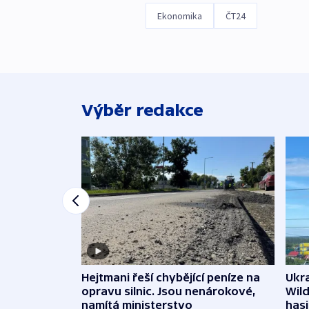
Ekonomika
ČT24
Výběr redakce
Ukra
Hejtmani řeší chybějící peníze na
Wild
opravu silnic. Jsou nenárokové,
hasi
namítá ministerstvo