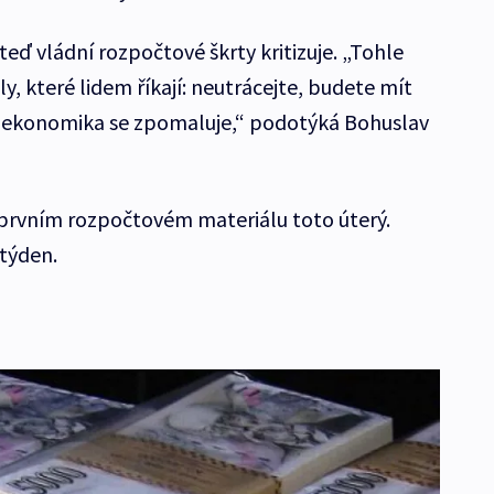
eď vládní rozpočtové škrty kritizuje. „Tohle
y, které lidem říkají: neutrácejte, budete mít
a ekonomika se zpomaluje,“ podotýká Bohuslav
 prvním rozpočtovém materiálu toto úterý.
 týden.