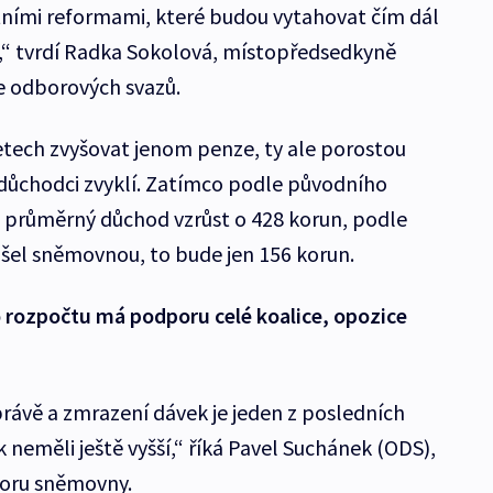
tatními reformami, které budou vytahovat čím dál
k,“ tvrdí Radka Sokolová, místopředsedkyně
 odborových svazů.
letech zvyšovat jenom penze, ty ale porostou
důchodci zvyklí. Zatímco podle původního
u průměrný důchod vzrůst o 428 korun, podle
šel sněmovnou, to bude jen 156 korun.
rozpočtu má podporu celé koalice, opozice
právě a zmrazení dávek je jeden z posledních
neměli ještě vyšší,“ říká Pavel Suchánek (ODS),
oru sněmovny.