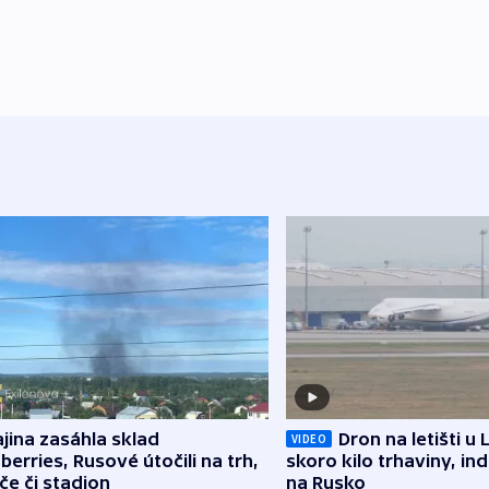
jina zasáhla sklad
Dron na letišti u 
VIDEO
berries, Rusové útočili na trh,
skoro kilo trhaviny, ind
če či stadion
na Rusko