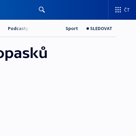
ČT
Podcasty
Sport
SLEDOVAT
 opasků