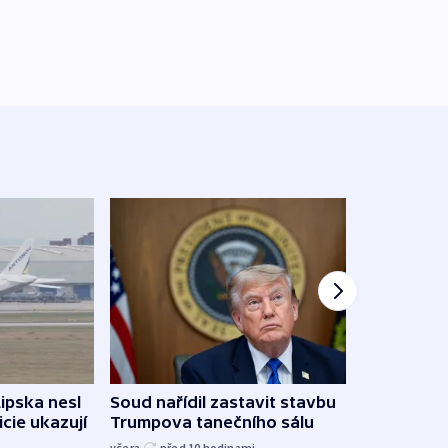
Lipska nesl
Soud nařídil zastavit stavbu
Žido
icie ukazují
Trumpova tanečního sálu
břehu
kriti
včera
před 10
hodinami