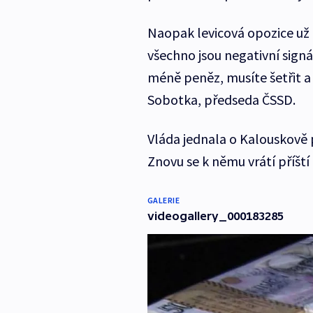
Naopak levicová opozice už t
všechno jsou negativní signál
méně peněz, musíte šetřit 
Sobotka, předseda ČSSD.
Vláda jednala o Kalouskově
Znovu se k němu vrátí příští
GALERIE
videogallery_000183285