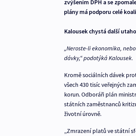
zvýšením DPH a se zpomale
plány má podporu celé koali
Kalousek chystá další utah
„Neroste-li ekonomika, neb
dávky,“
podotýká Kalousek.
Kromě sociálních dávek prot
všech 430 tisíc veřejných za
korun. Odboráři plán minist
státních zaměstnanců kritizuj
životní úrovně.
„Zmrazení platů ve státní s