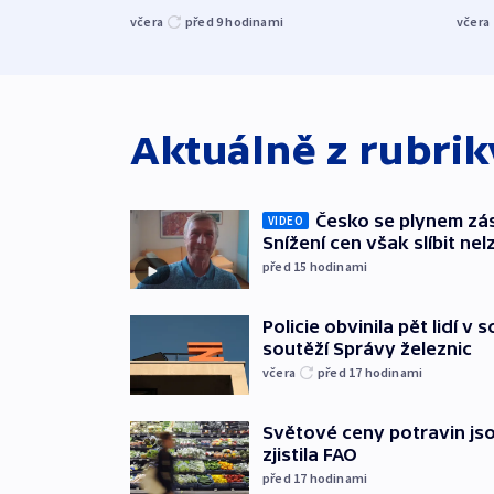
včera
včera
před 9
hodinami
Aktuálně z rubri
Česko se plynem záso
VIDEO
Snížení cen však slíbit nel
před 15
hodinami
Policie obvinila pět lidí v 
soutěží Správy železnic
včera
před 17
hodinami
Světové ceny potravin jso
zjistila FAO
před 17
hodinami