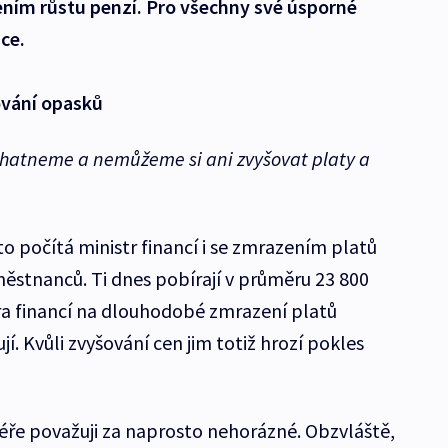
ním růstu penzí. Pro všechny své úsporné
ce.
ování opasků
ohatneme a nemůžeme si ani zvyšovat platy a
o počítá ministr financí i se zmrazením platů
městnanců. Ti dnes pobírají v průměru 23 800
ra financí na dlouhodobé zmrazení platů
í. Kvůli zvyšování cen jim totiž hrozí pokles
féře považuji za naprosto nehorázné. Obzvláště,