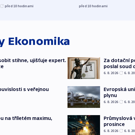
před 10
hodinami
před 10
hodinami
ky
Ekonomika
bit stihne, ujišťuje expert.
Za dotační 
ze
poslal soud 
6. 8. 2026
6. 8. 2
souvislosti s veřejnou
Evropská un
plynu
6. 8. 2026
6. 8. 2
u na tříletém maximu,
Průmyslová v
prosince
6. 8. 2026
6. 8. 2