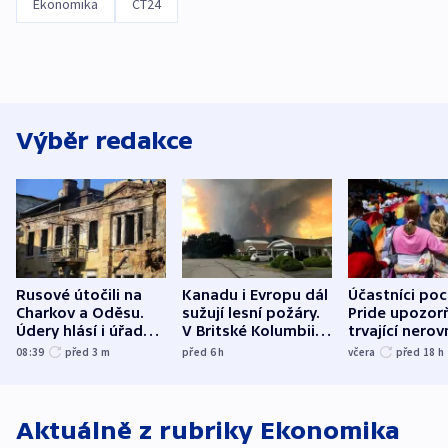
Ekonomika
ČT24
Výběr redakce
Rusové útočili na
Kanadu i Evropu dál
Účastníci po
Charkov a Oděsu.
sužují lesní požáry.
Pride upozorň
Údery hlásí i úřady v
V Britské Kolumbii
trvající nerov
Bělgorodu
evakuovali tisíce lidí
společensko
08:39
před 3
m
před 6
h
včera
před 18
h
atmosféru
Aktuálně z rubriky
Ekonomika