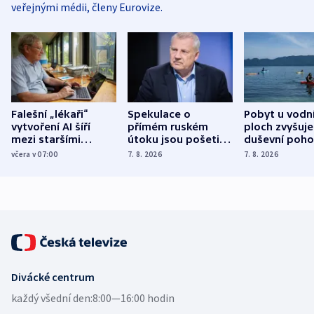
veřejnými médii, členy Eurovize.
Falešní „lékaři“
Spekulace o
Pobyt u vodn
vytvoření AI šíří
přímém ruském
ploch zvyšuje
mezi staršími
útoku jsou pošetilé,
duševní poho
Poláky nebezpečné
míní estonský
ukázala
včera v 07:00
7. 8. 2026
7. 8. 2026
zdravotní rady
bezpečnostní
mezinárodní 
expert
Divácké centrum
každý všední den:
8:00—16:00 hodin