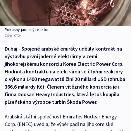
Pokusný jaderný reaktor
Zdroj:
ČT24
Dubaj - Spojené arabské emiráty udělily kontrakt na
výstavbu první jaderné elektrárny v zemi
jihokorejskému konsorciu Korea Electric Power Corp.
Hodnota kontraktu na elektrárnu se čtyřmi reaktory
o výkonu 1400 megawattů činí 20 miliard USD (zhruba
366,6 miliardy Kč). Členem vítězného konsorcia je i
firma Doosan Heavy Industries, která letos koupila
plzeňského výrobce turbín Škoda Power.
Arabská státní společnost Emirates Nuclear Energy
Corp. (ENEC) uvedla, že výběr padl na jihokorejské