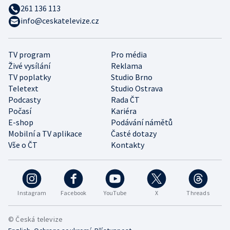
261 136 113
info@ceskatelevize.cz
TV program
Pro média
Živé vysílání
Reklama
TV poplatky
Studio Brno
Teletext
Studio Ostrava
Podcasty
Rada ČT
Počasí
Kariéra
E-shop
Podávání námětů
Mobilní a TV aplikace
Časté dotazy
Vše o ČT
Kontakty
Instagram
Facebook
YouTube
X
Threads
© Česká televize