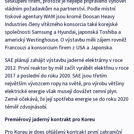
seskupení firem, protože je nejlépe připraveno vyhovět
vládním požadavkům na partnerství. Podle místní
tiskové agentury WAM jsou kromě Doosan Heavy
Industries členy vítězného konsorcia také korejské
společnosti Samsung a Hyundai, japonská Toshiba a
americký Westinghouse. O výstavbu měli zájem rovněž
Francouzi a konsorcium firem z USA a Japonska.
SAE plánují zahájit výstavbu jaderné elektrárny v roce
2012. První reaktor by měl začít vyrábět elektřinu v roce
2017 a poslední do roku 2020. SAE jsou třetím
největším vývozcem ropy na světě, pro výrobu většiny
elektrické energie však musejí dovážet zemní plyn.
Země očekává, že její spotřeba energie se do roku 2020
téměř zdvojnásobí.
Premiérový jaderný kontrakt pro Koreu
Pro Koreu je dnes ohlášený kontrakt první zahraniční