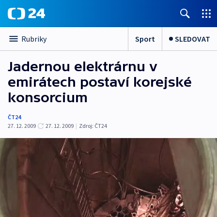
Sport
SLEDOVAT
Rubriky
Jadernou elektrárnu v
emirátech postaví korejské
konsorcium
ČT24
27. 12. 2009
27. 12. 2009
|
Zdroj:
ČT24