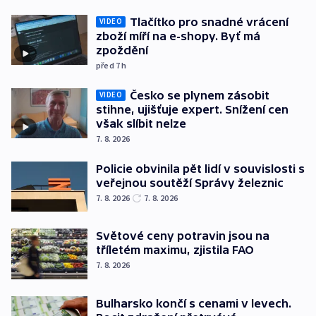
Tlačítko pro snadné vrácení
VIDEO
zboží míří na e-shopy. Byť má
zpoždění
před 7
h
Česko se plynem zásobit
VIDEO
stihne, ujišťuje expert. Snížení cen
však slíbit nelze
7. 8. 2026
Policie obvinila pět lidí v souvislosti s
veřejnou soutěží Správy železnic
7. 8. 2026
7. 8. 2026
Světové ceny potravin jsou na
tříletém maximu, zjistila FAO
7. 8. 2026
Bulharsko končí s cenami v levech.