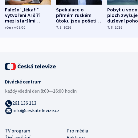
Falešní „lékaři“
Spekulace o
Pobyt u vodn
vytvoření AI šíří
přímém ruském
ploch zvyšuje
mezi staršími
útoku jsou pošetilé,
duševní poho
Poláky nebezpečné
míní estonský
ukázala
včera v 07:00
7. 8. 2026
7. 8. 2026
zdravotní rady
bezpečnostní
mezinárodní 
expert
Divácké centrum
každý všední den:
8:00—16:00 hodin
261 136 113
info@ceskatelevize.cz
TV program
Pro média
Živé vysílání
Reklama