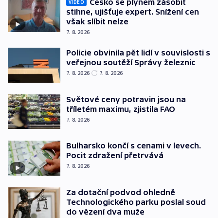
Česko se plynem zásobit
VIDEO
stihne, ujišťuje expert. Snížení cen
však slíbit nelze
7. 8. 2026
Policie obvinila pět lidí v souvislosti s
veřejnou soutěží Správy železnic
7. 8. 2026
7. 8. 2026
Světové ceny potravin jsou na
tříletém maximu, zjistila FAO
7. 8. 2026
Bulharsko končí s cenami v levech.
Pocit zdražení přetrvává
7. 8. 2026
Za dotační podvod ohledně
Technologického parku poslal soud
do vězení dva muže