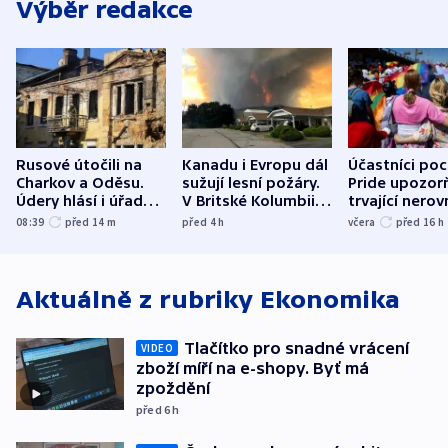
Výběr redakce
Rusové útočili na
Kanadu i Evropu dál
Účastníci po
Charkov a Oděsu.
sužují lesní požáry.
Pride upozorň
Údery hlásí i úřady v
V Britské Kolumbii
trvající nerov
Bělgorodu
evakuovali tisíce lidí
společensko
08:39
před 14
m
před 4
h
včera
před 16
h
atmosféru
Aktuálně z rubriky
Ekonomika
Tlačítko pro snadné vrácení
VIDEO
zboží míří na e-shopy. Byť má
zpoždění
před 6
h