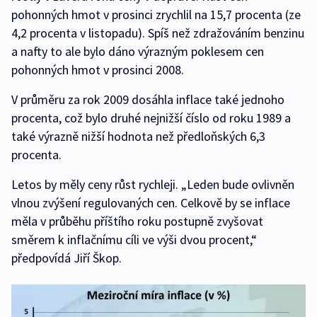
pohonných hmot v prosinci zrychlil na 15,7 procenta (ze
4,2 procenta v listopadu). Spíš než zdražováním benzinu
a nafty to ale bylo dáno výrazným poklesem cen
pohonných hmot v prosinci 2008.
V průměru za rok 2009 dosáhla inflace také jednoho
procenta, což bylo druhé nejnižší číslo od roku 1989 a
také výrazně nižší hodnota než předloňských 6,3
procenta.
Letos by měly ceny růst rychleji. „Leden bude ovlivněn
vlnou zvýšení regulovaných cen. Celkově by se inflace
měla v průběhu příštího roku postupně zvyšovat
směrem k inflačnímu cíli ve výši dvou procent,“
předpovídá Jiří Škop.