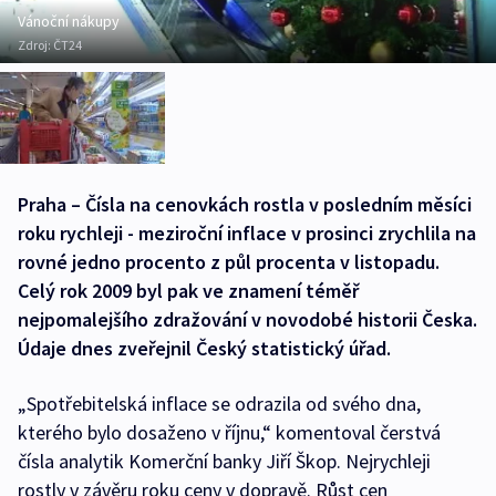
Vánoční nákupy
Zdroj:
ČT24
Praha – Čísla na cenovkách rostla v posledním měsíci
roku rychleji - meziroční inflace v prosinci zrychlila na
rovné jedno procento z půl procenta v listopadu.
Celý rok 2009 byl pak ve znamení téměř
nejpomalejšího zdražování v novodobé historii Česka.
Údaje dnes zveřejnil Český statistický úřad.
„Spotřebitelská inflace se odrazila od svého dna,
kterého bylo dosaženo v říjnu,“ komentoval čerstvá
čísla analytik Komerční banky Jiří Škop. Nejrychleji
rostly v závěru roku ceny v dopravě. Růst cen