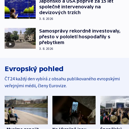
Japonsko a USA poprvé za 15 let
společně intervenovaly na
devizových trzích
3. 8. 2026
Samosprávy rekordně investovaly,
přesto v pololetí hospodařily s
přebytkem
3. 8. 2026
Evropský pohled
ČT24 každý den vybírá z obsahu publikovaného evropskými
veřejnými médii, členy Eurovize.