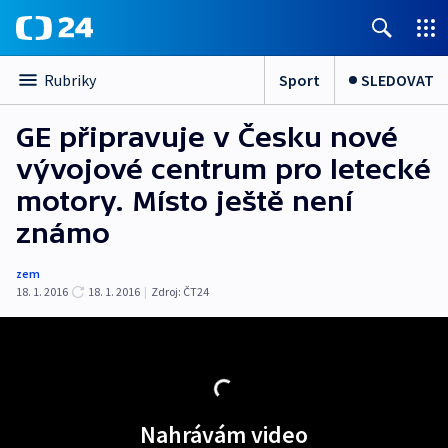
Sport
SLEDOVAT
Rubriky
GE připravuje v Česku nové
vývojové centrum pro letecké
motory. Místo ještě není
známo
zem
18. 1. 2016
18. 1. 2016
|
Zdroj:
ČT24
Nahrávám video