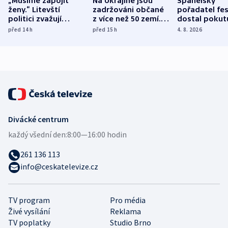
„Musíme zapojit
Na Ukrajině jsou
Španělský
ženy.“ Litevští
zadržováni občané
pořadatel fes
politici zvažují
z více než 50 zemí.
dostal pokut
dohodu o
Bojovali na straně
nekalé prakti
před 14
h
před 15
h
4. 8. 2026
demografii
Ruska
Divácké centrum
každý všední den:
8:00—16:00 hodin
261 136 113
info@ceskatelevize.cz
TV program
Pro média
Živé vysílání
Reklama
TV poplatky
Studio Brno