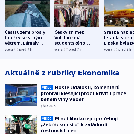
Částí území prošly
Český snímek
Srážka nákla
bouřky se silným
Volklore má
letadla s dr
větrem. Lámaly
studentského
Lipska byla p
stromy a poničily
Oscara, zabojuje o
německého mi
včera
před 7
h
včera
před 7
h
včera
před 7
h
střechu
cenu za krátký film
hybridní útok
Aktuálně z rubriky
Ekonomika
Hosté Událostí, komentářů
VIDEO
probrali klesající produktivitu práce
během vlny veder
před 21
h
Mladí Jihokorejci potřebují
VIDEO
„žebráckou sílu“ k zvládnutí
rostoucích cen