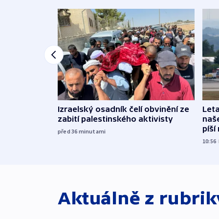
Izraelský osadník čelí obvinění ze
Leta
zabití palestinského aktivisty
naše
píší
před 36
minutami
10:56
Aktuálně z rubri