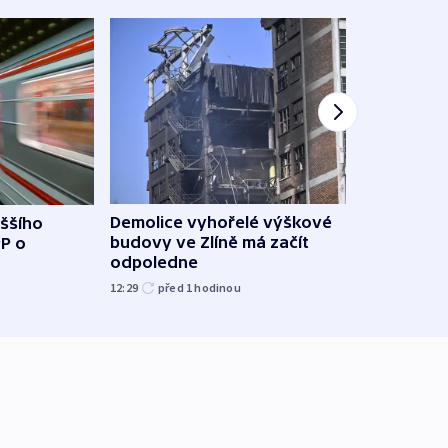
Demolice vyhořelé výškové
yššího
Povod
budovy ve Zlíně má začít
PP o
od z
odpoledne
přes 
12:29
před 1
hodinou
před 1