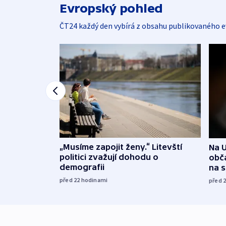
Evropský pohled
ČT24 každý den vybírá z obsahu publikovaného e
„Musíme zapojit ženy.“ Litevští
Na U
politici zvažují dohodu o
obča
demografii
na 
před 22
hodinami
před 