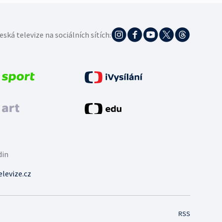
eská televize na sociálních sítích:
din
levize.cz
RSS