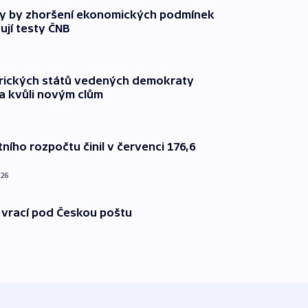
y by zhoršení ekonomických podmínek
ují testy ČNB
rických států vedených demokraty
a kvůli novým clům
ního rozpočtu činil v červenci 176,6
026
 vrací pod Českou poštu