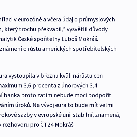
inflaci v eurozóně a včera údaj o průmyslových
 který trochu překvapil,“ vysvětlil důvody
alytik České spořitelny Luboš Mokráš.
oznámení o růstu amerických spotřebitelských
ura vystoupila v březnu kvůli nárůstu cen
 maximum 3,6 procenta z únorových 3,4
ní banka proto zatím nebude moci podpořit
áním úroků. Na vývoj eura to bude mít velmi
 úrokové sazby v evropské unii stabilní, znamená,
l v rozhovoru pro ČT24 Mokráš.