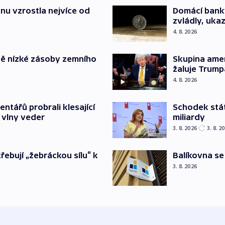
nu vzrostla nejvíce od
Domácí bank
zvládly, ukaz
4. 8. 2026
ě nízké zásoby zemního
Skupina ame
žaluje Trump
4. 8. 2026
Schodek stát
ntářů probrali klesající
miliardy
 vlny veder
3. 8. 2026
3. 8. 2
Balíkovna se
třebují „žebráckou sílu“ k
3. 8. 2026