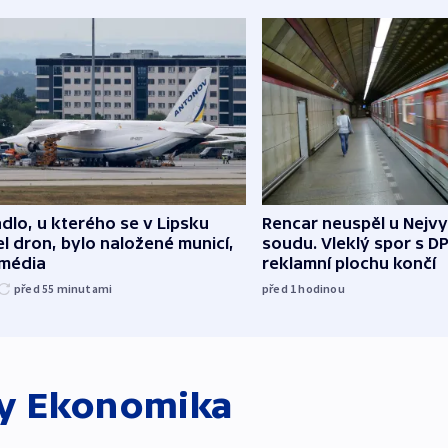
dlo, u kterého se v Lipsku
Rencar neuspěl u Nejv
l dron, bylo naložené municí,
soudu. Vleklý spor s D
 média
reklamní plochu končí
před 55
minutami
před 1
hodinou
ky
Ekonomika