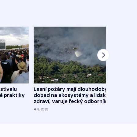
stivalu
Lesní požáry mají dlouhodobý
Ukraj
é praktiky
dopad na ekosystémy a lidské
Franc
zdraví, varuje řecký odborník
požá
4. 8. 2026
3. 8. 20