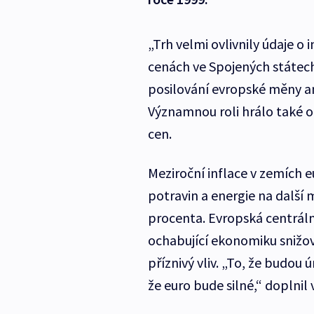
„Trh velmi ovlivnily údaje o 
cenách ve Spojených státech,
posilování evropské měny an
Významnou roli hrálo také 
cen.
Meziroční inflace v zemích e
potravin a energie na další
procenta. Evropská centrál
ochabující ekonomiku snižov
příznivý vliv. „To, že budou
že euro bude silné,“ doplni