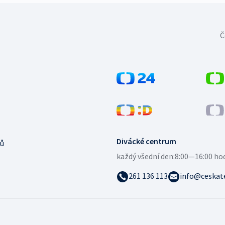
Č
Divácké centrum
ů
každý všední den:
8:00—16:00 ho
261 136 113
info@ceskate