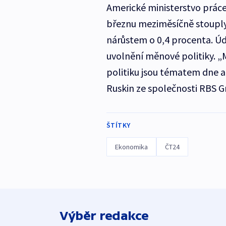
Americké ministerstvo práce
březnu meziměsíčně stouply o
nárůstem o 0,4 procenta. Úda
uvolnění měnové politiky. „M
politiku jsou tématem dne a 
Ruskin ze společnosti RBS G
ŠTÍTKY
Ekonomika
ČT24
Výběr redakce