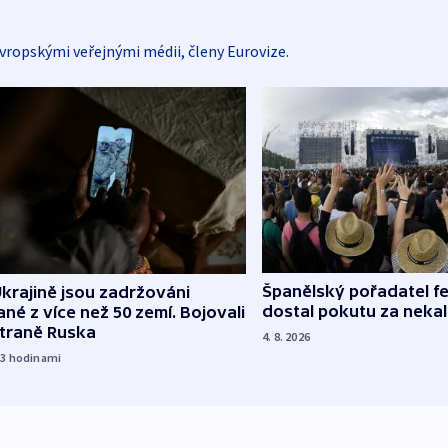
vropskými veřejnými médii, členy Eurovize.
Španělský pořadatel fe
krajině jsou zadržováni
dostal pokutu za nekal
né z více než 50 zemí. Bojovali
straně Ruska
4. 8. 2026
23
hodinami