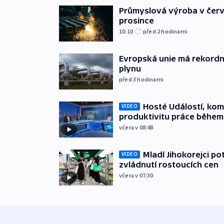
Průmyslová výroba v červ
prosince
10:10
před 2
hodinami
Evropská unie má rekordn
plynu
před 3
hodinami
Hosté Událostí, kome
VIDEO
produktivitu práce během
včera v 08:48
Mladí Jihokorejci po
VIDEO
zvládnutí rostoucích cen
včera v 07:30