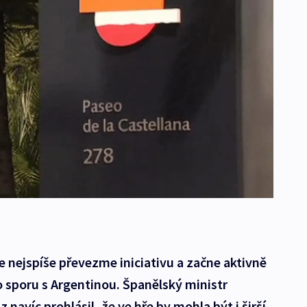
e nejspíše převezme iniciativu a začne aktivně
o sporu s Argentinou. Španělský ministr
avíc prohlásil, že ve hře by mohla být i širší