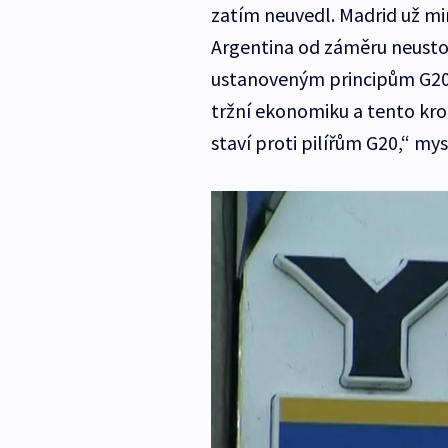
zatím neuvedl. Madrid už mi
Argentina od záměru neustou
ustanoveným principům G20.
tržní ekonomiku a tento kro
staví proti pilířům G20,“ mysl