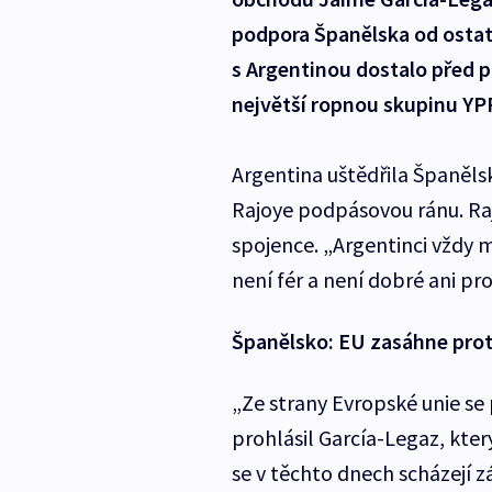
podpora Španělska od ostat
s Argentinou dostalo před p
největší ropnou skupinu YPF
Argentina uštědřila Španěl
Rajoye podpásovou ránu. Rajo
spojence. „Argentinci vždy mě
není fér a není dobré ani pr
Španělsko: EU zasáhne pro
„Ze strany Evropské unie se 
prohlásil García-Legaz, kter
se v těchto dnech scházejí z