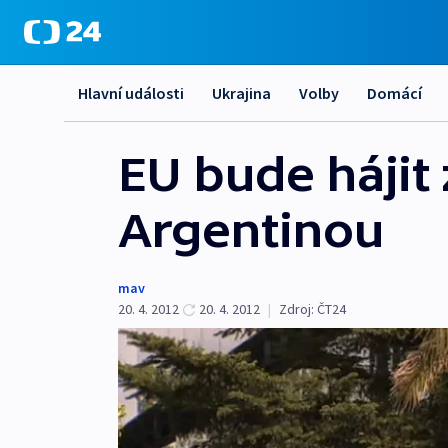
Hlavní události
Ukrajina
Volby
Domácí
EU bude hájit
Argentinou
mav
20. 4. 2012
20. 4. 2012
|
Zdroj:
ČT24