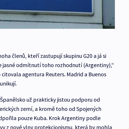
a členů, kteří zastupují skupinu G20 a já si
 jasné odmítnutí toho rozhodnutí (Argentiny),“
 citovala agentura Reuters. Madrid a Buenos
nikují.
Španělsko už prakticky jistou podporu od
merických zemí, a kromě toho od Spojených
dpořila pouze Kuba. Krok Argentiny podle
avy z nové vlny protekcionismu, která by mohla