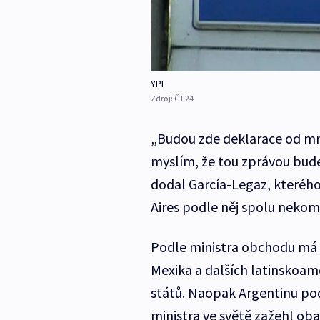
YPF
Zdroj:
ČT24
„Budou zde deklarace od mnoh
myslím, že tou zprávou bude
dodal García-Legaz, kterého
Aires podle něj spolu nekomu
Podle ministra obchodu má 
Mexika a dalších latinskoa
států. Naopak Argentinu po
ministra ve světě zažehl ob