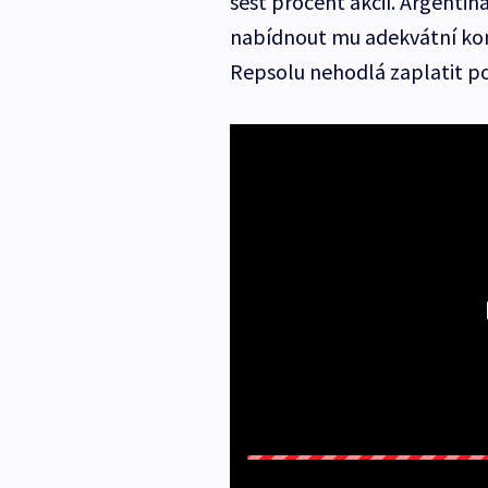
šest procent akcií. Argenti
nabídnout mu adekvátní kom
Repsolu nehodlá zaplatit p