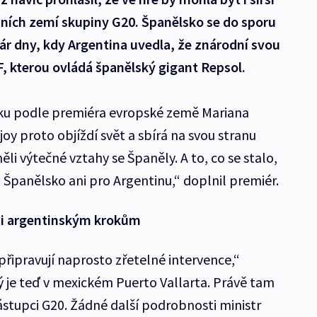
ních zemí skupiny G20. Španělsko se do sporu
ár dny, kdy Argentina uvedla, že znárodní svou
, kterou ovládá španělský gigant Repsol.
sku podle premiéra evropské země Mariana
y proto objíždí svět a sbírá na svou stranu
li výtečné vztahy se Španěly. A to, co se stalo,
o Španělsko ani pro Argentinu,“ doplnil premiér.
ti argentinským krokům
připravují naprosto zřetelné intervence,“
ý je teď v mexickém Puerto Vallarta. Právě tam
ástupci G20. Žádné další podrobnosti ministr