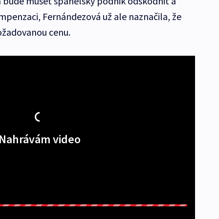
na bude muset španělský podnik odškodnit a
penzaci, Fernándezová už ale naznačila, že
ožadovanou cenu.
Nahrávám video