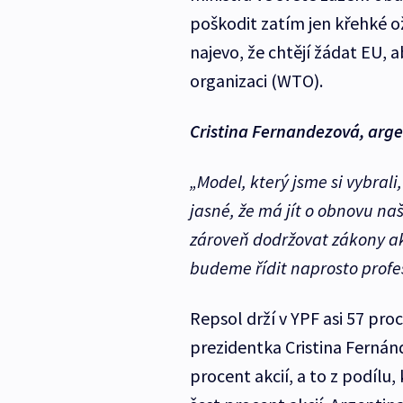
poškodit zatím jen křehké o
najevo, že chtějí žádat EU,
organizaci (WTO).
Cristina Fernandezová, arg
„Model, který jsme si vybral
jasné, že má jít o obnovu naš
zároveň dodržovat zákony ak
budeme řídit naprosto profe
Repsol drží v YPF asi 57 proc
prezidentka Cristina Fernán
procent akcií, a to z podílu