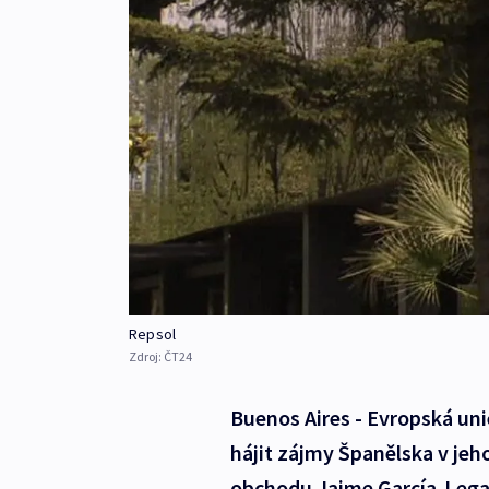
Repsol
Zdroj:
ČT24
Buenos Aires - Evropská uni
hájit zájmy Španělska v jeh
obchodu Jaime García-Legaz n