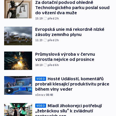
Za dotační podvod ohledně
Technologického parku poslal soud
do vězení dva muže
15:19
před 2
h
Evropská unie má rekordně nízké
zásoby zemního plynu
11:23
před 2
h
Průmyslová výroba v červnu
vzrostla nejvíce od prosince
10:10
před 6
h
Hosté Událostí, komentářů
VIDEO
probrali klesající produktivitu práce
během vlny veder
včera v 08:48
Mladí Jihokorejci potřebují
VIDEO
„žebráckou sílu“ k zvládnutí