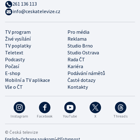
261 136 113
info@ceskatelevize.cz
TV program
Pro média
Živé vysílání
Reklama
TV poplatky
Studio Brno
Teletext
Studio Ostrava
Podcasty
Rada ČT
Počasí
Kariéra
E-shop
Podávání námětů
Mobilní a TV aplikace
Časté dotazy
Vše o ČT
Kontakty
Instagram
Facebook
YouTube
X
Threads
© Česká televize
•
•
English
Ochrana soukromí
Přístupnost