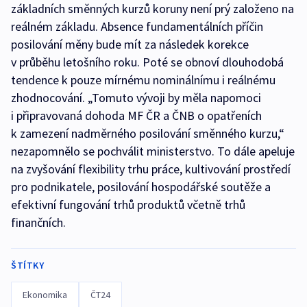
základních směnných kurzů koruny není prý založeno na
reálném základu. Absence fundamentálních příčin
posilování měny bude mít za následek korekce
v průběhu letošního roku. Poté se obnoví dlouhodobá
tendence k pouze mírnému nominálnímu i reálnému
zhodnocování. „Tomuto vývoji by měla napomoci
i připravovaná dohoda MF ČR a ČNB o opatřeních
k zamezení nadměrného posilování směnného kurzu,“
nezapomnělo se pochválit ministerstvo. To dále apeluje
na zvyšování flexibility trhu práce, kultivování prostředí
pro podnikatele, posilování hospodářské soutěže a
efektivní fungování trhů produktů včetně trhů
finančních.
ŠTÍTKY
Ekonomika
ČT24