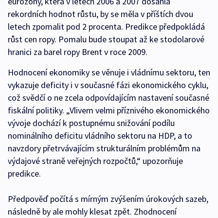
eurozóny, která v letech 2006 a 2007 dosáhla
rekordních hodnot růstu, by se měla v příštích dvou
letech zpomalit pod 2 procenta. Predikce předpokládá
růst cen ropy. Pomalu bude stoupat až ke stodolarové
hranici za barel ropy Brent v roce 2009.
Hodnocení ekonomiky se věnuje i vládnímu sektoru, ten
vykazuje deficity i v současné fázi ekonomického cyklu,
což svědčí o ne zcela odpovídajícím nastavení současné
fiskální politiky. „Vlivem velmi příznivého ekonomického
vývoje dochází k postupnému snižování podílu
nominálního deficitu vládního sektoru na HDP, a to
navzdory přetrvávajícím strukturálním problémům na
výdajové straně veřejných rozpočtů,“ upozorňuje
predikce.
Předpověď počítá s mírným zvýšením úrokových sazeb,
následně by ale mohly klesat zpět. Zhodnocení