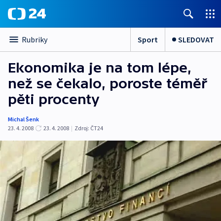
Sport
SLEDOVAT
Rubriky
Ekonomika je na tom lépe,
než se čekalo, poroste téměř
pěti procenty
Michal Šenk
23. 4. 2008
23. 4. 2008
|
Zdroj:
ČT24