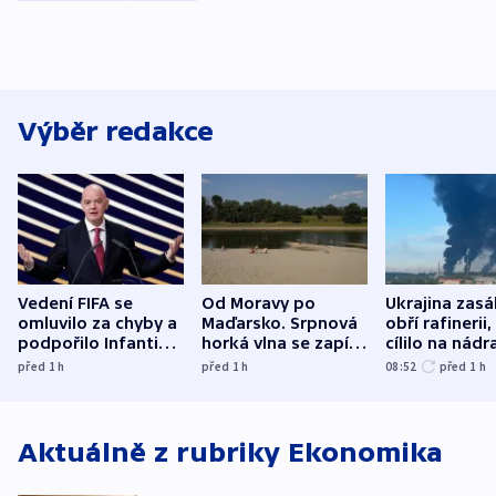
Výběr redakce
Vedení FIFA se
Od Moravy po
Ukrajina zasá
omluvilo za chyby a
Maďarsko. Srpnová
obří rafinerii
podpořilo Infantina.
horká vlna se zapíše
cílilo na nádra
UEFA trvá na
do dějin
autobus
před 1
h
před 1
h
08:52
před 1
h
bojkotu
klimatologie
Aktuálně z rubriky
Ekonomika