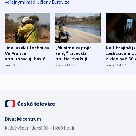
veřejnými médii, členy Eurovize.
Jiný jazyk i technika.
„Musíme zapojit
Na Ukrajině j
Ve Francii
ženy.“ Litevští
zadržováni o
spolupracují hasiči z
politici zvažují
z více než 50 
různých zemí
dohodu o
Bojovali na s
před 3
h
včera v 16:00
včera v 14:37
demografii
Ruska
Divácké centrum
každý všední den:
8:00—16:00 hodin