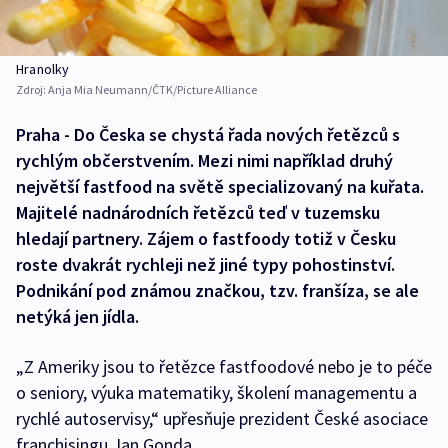
Hranolky
Zdroj:
Anja Mia Neumann/ČTK/Picture Alliance
Praha - Do Česka se chystá řada nových řetězců s
rychlým občerstvením. Mezi nimi například druhý
největší fastfood na světě specializovaný na kuřata.
Majitelé nadnárodních řetězců teď v tuzemsku
hledají partnery. Zájem o fastfoody totiž v Česku
roste dvakrát rychleji než jiné typy pohostinství.
Podnikání pod známou značkou, tzv. franšíza, se ale
netýká jen jídla.
„Z Ameriky jsou to řetězce fastfoodové nebo je to péče
o seniory, výuka matematiky, školení managementu a
rychlé autoservisy,“ upřesňuje prezident České asociace
franchisingu Jan Gonda.