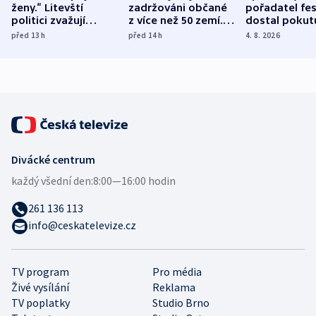
ženy.“ Litevští
zadržováni občané
pořadatel fes
politici zvažují
z více než 50 zemí.
dostal pokut
dohodu o
Bojovali na straně
nekalé prakti
před 13
h
před 14
h
4. 8. 2026
demografii
Ruska
Divácké centrum
každý všední den:
8:00—16:00 hodin
261 136 113
info@ceskatelevize.cz
TV program
Pro média
Živé vysílání
Reklama
TV poplatky
Studio Brno