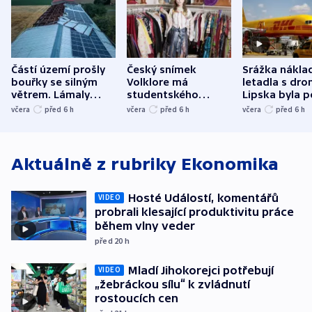
Částí území prošly
Český snímek
Srážka nákla
bouřky se silným
Volklore má
letadla s dr
větrem. Lámaly
studentského
Lipska byla p
stromy a poničily
Oscara, zabojuje o
německého mi
včera
před 6
h
včera
před 6
h
včera
před 6
h
střechu
cenu za krátký film
hybridní útok
Aktuálně z rubriky
Ekonomika
Hosté Událostí, komentářů
VIDEO
probrali klesající produktivitu práce
během vlny veder
před 20
h
Mladí Jihokorejci potřebují
VIDEO
„žebráckou sílu“ k zvládnutí
rostoucích cen