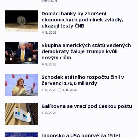
před 21
h
Domácí banky by zhoršení
ekonomických podmínek zvládly,
ukazují testy ČNB
4. 8. 2026
Skupina amerických států vedených
demokraty žaluje Trumpa kvůli
novým clům
4. 8. 2026
Schodek státního rozpočtu činil v
červenci 176,6 miliardy
3. 8. 2026
3. 8. 2026
Balíkovna se vrací pod Českou poštu
3. 8. 2026
Japonsko a USA poprvé za 15 let