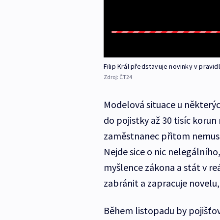
Filip Král představuje novinky v pravid
Zdroj:
ČT24
Modelová situace u některýc
do pojistky až 30 tisíc koru
zaměstnanec přitom nemusí n
Nejde sice o nic nelegálního
myšlence zákona a stát v re
zabránit a zapracuje novelu
Během listopadu by pojišťov