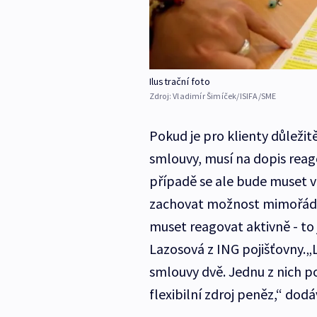
Ilustrační foto
Zdroj:
Vladimír Šimíček/ISIFA/SME
Pokud je pro klienty důležit
smlouvy, musí na dopis reago
případě se ale bude muset v
zachovat možnost mimořádn
muset reagovat aktivně - to
Lazosová z ING pojišťovny.„
smlouvy dvě. Jednu z nich p
flexibilní zdroj peněz,“ dodá