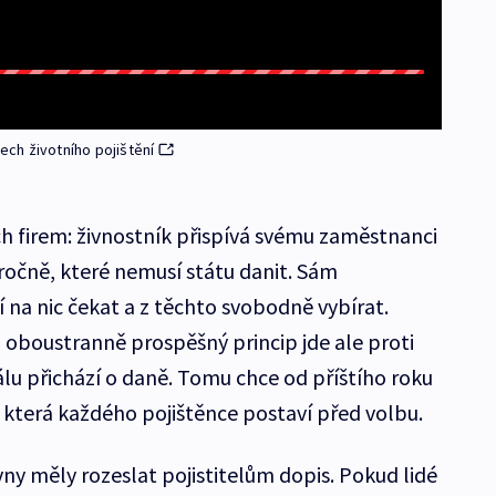
lech životního pojištění
h firem: živnostník přispívá svému zaměstnanci
n ročně, které nemusí státu danit. Sám
a nic čekat a z těchto svobodně vybírat.
, oboustranně prospěšný princip jde ale proti
álu přichází o daně. Tomu chce od příštího roku
, která každého pojištěnce postaví před volbu.
ny měly rozeslat pojistitelům dopis. Pokud lidé