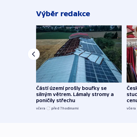
Výběr redakce
Částí území prošly bouřky se
Čes
silným větrem. Lámaly stromy a
stu
poničily střechu
cenu
včera
před 7
hodinami
včera