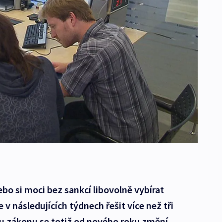
ebo si moci bez sankcí libovolně vybírat
v následujících týdnech řešit více než tři
u zákonu se totiž od nového roku změní