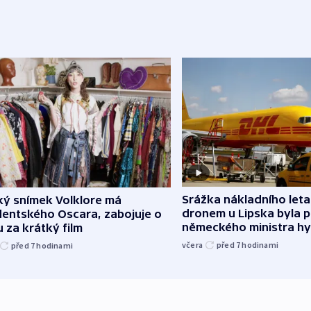
Srážka nákladního leta
ký snímek Volklore má
dronem u Lipska byla 
dentského Oscara, zabojuje o
německého ministra hy
 za krátký film
včera
před 7
hodinami
před 7
hodinami