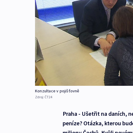
Konzultace v pojišťovně
Zdroj:
ČT24
Praha - Ušetřit na daních, n
peníze? Otázka, kterou bude 
miliony Čechů. Kvůli novém