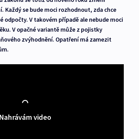
ění. Každý se bude moci rozhodnout, zda chce
vé odpočty. V takovém případě ale nebude moci
věku. V opačné variantě může z pojistky
 daňového zvýhodnění. Opatření má zamezit
ům.
Nahrávám video