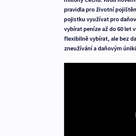
pravidla pro životní pojišt
pojistku využívat pro daňo
vybírat peníze až do 60 let 
flexibilně vybírat, ale bez
zneužívání a daňovým únik