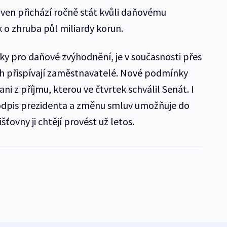
oven přichází ročně stát kvůli daňovému
k o zhruba půl miliardy korun.
ky pro daňové zvýhodnění, je v současnosti přes
nich přispívají zaměstnavatelé. Nové podmínky
i z příjmu, kterou ve čtvrtek schválil Senát. I
podpis prezidenta a změnu smluv umožňuje do
šťovny ji chtějí provést už letos.