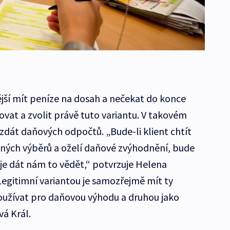
ější mít peníze na dosah a nečekat do konce
vat a zvolit právě tuto variantu. V takovém
zdát daňových odpočtů. „Bude-li klient chtít
ých výběrů a oželí daňové zvýhodnění, bude
 je dát nám to vědět,“ potvrzuje Helena
Legitimní variantou je samozřejmě mít ty
oužívat pro daňovou výhodu a druhou jako
vá Král.