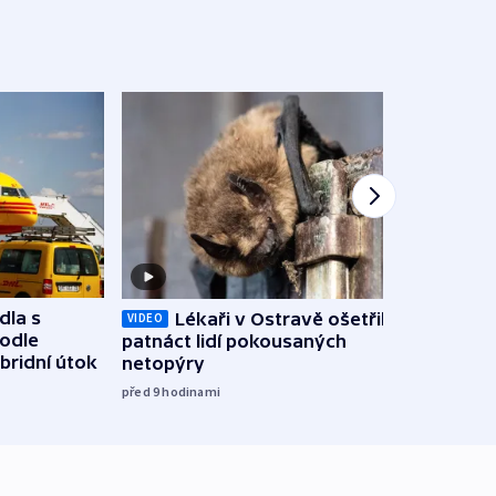
dla s
Lékaři v Ostravě ošetřili už
Koali
VIDEO
podle
patnáct lidí pokousaných
novel
bridní útok
netopýry
zájm
před 9
hodinami
před 9