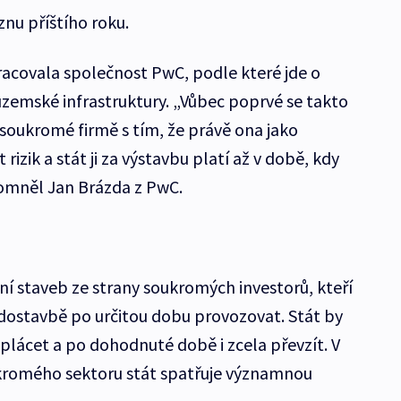
nu příštího roku.
racovala společnost PwC, podle které jde o
uzemské infrastruktury. „Vůbec poprvé se takto
 soukromé firmě s tím, že právě ona jako
rizik a stát ji za výstavbu platí až v době, kdy
ipomněl Jan Brázda z PwC.
 staveb ze strany soukromých investorů, kteří
í dostavbě po určitou dobu provozovat. Stát by
lácet a po dohodnuté době i zcela převzít. V
ukromého sektoru stát spatřuje významnou