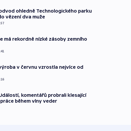
podvod ohledně Technologického parku
do vězení dva muže
:57
ie má rekordně nízké zásoby zemního
:41
ýroba v červnu vzrostla nejvíce od
:16
dálostí, komentářů probrali klesající
 práce během vlny veder