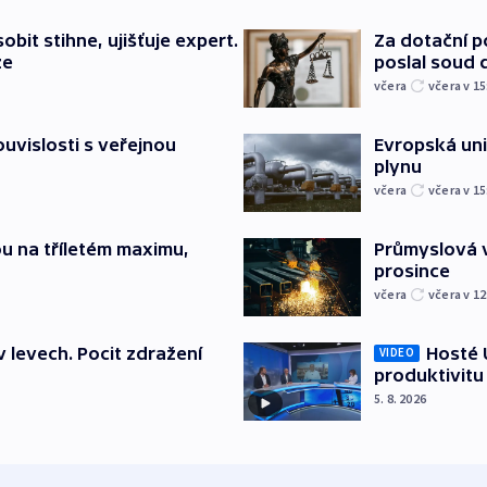
bit stihne, ujišťuje expert.
Za dotační 
ze
poslal soud 
včera
včera v 15
souvislosti s veřejnou
Evropská un
plynu
včera
včera v 15
u na tříletém maximu,
Průmyslová v
prosince
včera
včera v 12
v levech. Pocit zdražení
Hosté U
VIDEO
produktivitu
5. 8. 2026