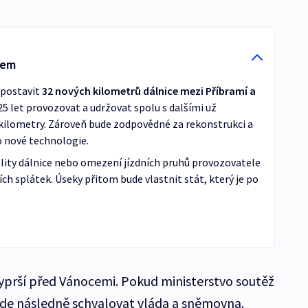
kem
 postavit
32 nových kilometrů dálnice mezi Příbramí a
25 let provozovat a udržovat spolu s dalšími už
kilometry. Zároveň bude zodpovědné za rekonstrukci a
o nové technologie.
ality dálnice nebo omezení jízdních pruhů provozovatele
h splátek. Úseky přitom bude vlastnit stát, který je po
yprší před Vánocemi. Pokud ministerstvo soutěž
de následně schvalovat vláda a sněmovna.