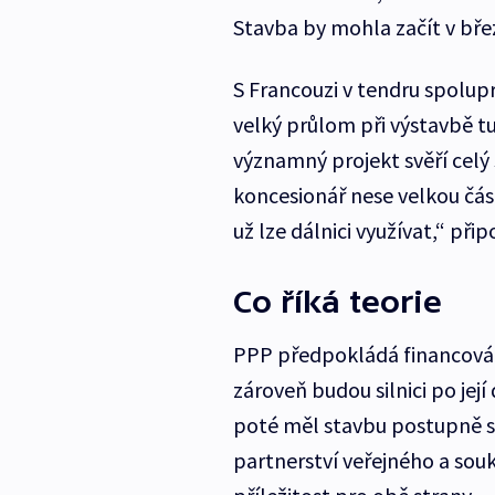
Stavba by mohla začít v břez
S Francouzi v tendru spolup
velký průlom při výstavbě t
významný projekt svěří celý
koncesionář nese velkou část 
už lze dálnici využívat,“ př
Co říká teorie
PPP předpokládá financování
zároveň budou silnici po jej
poté měl stavbu postupně sp
partnerství veřejného a so