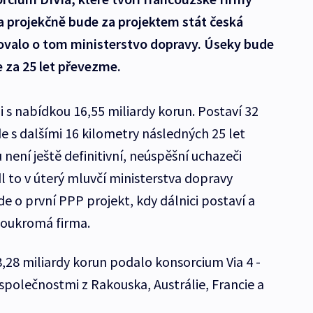
a projekčně bude za projektem stát česká
ovalo o tom ministerstvo dopravy. Úseky bude
je za 25 let převezme.
 s nabídkou 16,55 miliardy korun. Postaví 32
e s dalšími 16 kilometry následných 25 let
není ještě definitivní, neúspěšní uchazeči
to v úterý mluvčí ministerstva dopravy
de o první PPP projekt, kdy dálnici postaví a
soukromá firma.
,28 miliardy korun podalo konsorcium Via 4 -
i společnostmi z Rakouska, Austrálie, Francie a