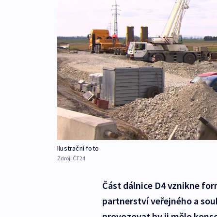
Ilustrační foto
Zdroj:
ČT24
Část dálnice D4 vznikne for
partnerství veřejného a so
provozovat by ji mělo konso