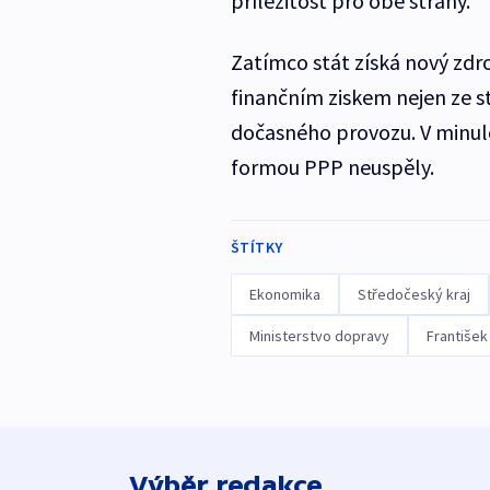
příležitost pro obě strany.
Zatímco stát získá nový zdro
finančním ziskem nejen ze stá
dočasného provozu. V minulo
formou PPP neuspěly.
ŠTÍTKY
Ekonomika
Středočeský kraj
Ministerstvo dopravy
František
Výběr redakce