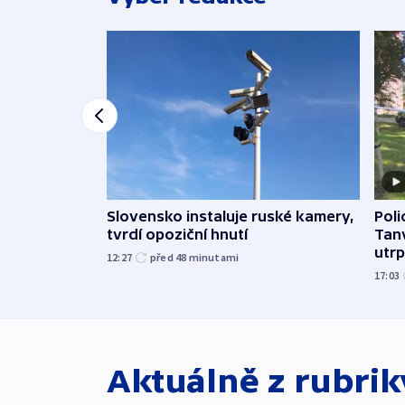
Slovensko instaluje ruské kamery,
Poli
tvrdí opoziční hnutí
Tanv
utrpě
12:27
před 48
minutami
17:03
Aktuálně z rubri