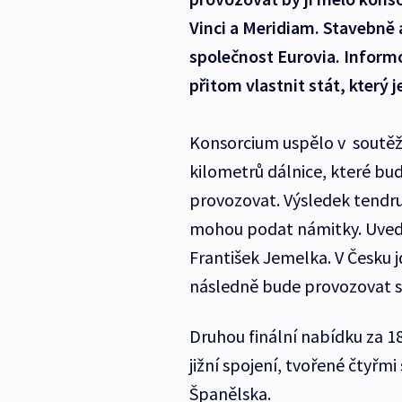
Vinci a Meridiam. Stavebně 
společnost Eurovia. Inform
přitom vlastnit stát, který 
Konsorcium uspělo v soutěži
kilometrů dálnice, které bud
provozovat. Výsledek tendru 
mohou podat námitky. Uvedl 
František Jemelka. V Česku j
následně bude provozovat 
Druhou finální nabídku za 18
jižní spojení, tvořené čtyřm
Španělska.