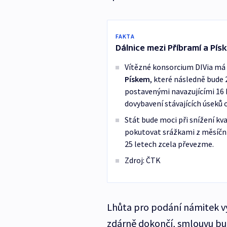
FAKTA
Dálnice mezi Příbramí a Pís
Vítězné konsorcium DIVia má
Pískem
, které následně bude 
postavenými navazujícími 16 
dovybavení stávajících úseků 
Stát bude moci při snížení kv
pokutovat srážkami z měsíčníc
25 letech zcela převezme.
Zdroj: ČTK
Lhůta pro podání námitek v
zdárně dokončí, smlouvu bu