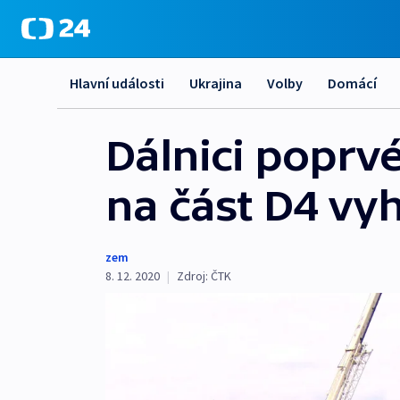
Hlavní události
Ukrajina
Volby
Domácí
Dálnici poprv
na část D4 vy
zem
8. 12. 2020
|
Zdroj:
ČTK