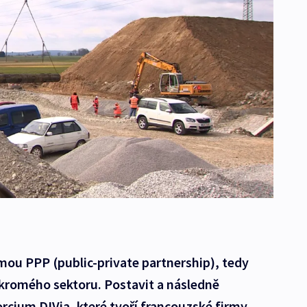
mou PPP (public-private partnership), tedy
ukromého sektoru. Postavit a následně
rcium DIVia, které tvoří francouzské firmy