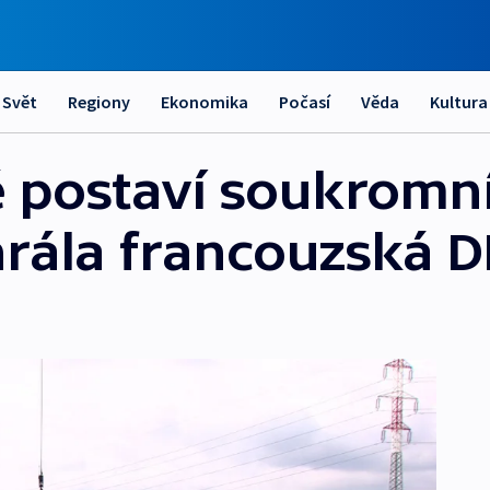
Svět
Regiony
Ekonomika
Počasí
Věda
Kultura
é postaví soukromn
hrála francouzská D