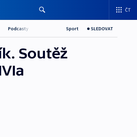
ČT
Podcasty
Sport
SLEDOVAT
ík. Soutěž
IVIa