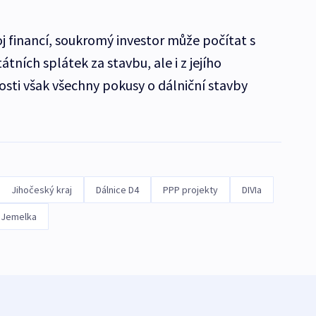
j financí, soukromý investor může počítat s
tních splátek za stavbu, ale i z jejího
sti však všechny pokusy o dálniční stavby
Jihočeský kraj
Dálnice D4
PPP projekty
DIVIa
 Jemelka