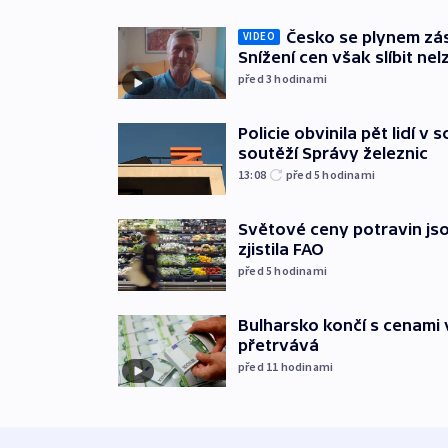
Česko se plynem záso
VIDEO
Snížení cen však slíbit nel
před 3
hodinami
Policie obvinila pět lidí v 
soutěží Správy železnic
13:08
před 5
hodinami
Světové ceny potravin jso
zjistila FAO
před 5
hodinami
Bulharsko končí s cenami 
přetrvává
před 11
hodinami