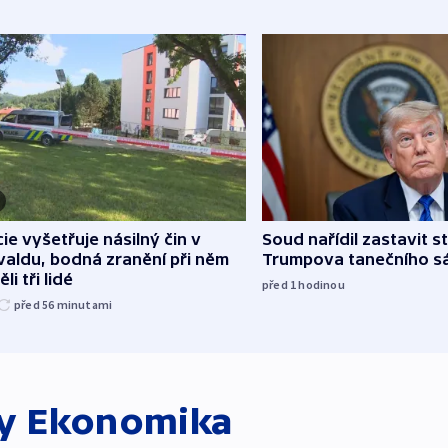
cie vyšetřuje násilný čin v
Soud nařídil zastavit s
aldu, bodná zranění při něm
Trumpova tanečního s
li tři lidé
před 1
hodinou
před 56
minutami
ky
Ekonomika