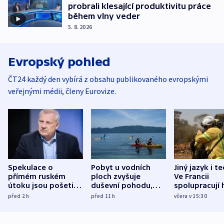
probrali klesající produktivitu práce
během vlny veder
5. 8. 2026
Evropský pohled
ČT24 každý den vybírá z obsahu publikovaného evropskými
veřejnými médii, členy Eurovize.
Spekulace o
Pobyt u vodních
Jiný jazyk i t
přímém ruském
ploch zvyšuje
Ve Francii
útoku jsou pošetilé,
duševní pohodu,
spolupracují h
míní estonský
ukázala
různých zemí
před 2
h
před 11
h
včera v 15:30
bezpečnostní
mezinárodní studie
expert