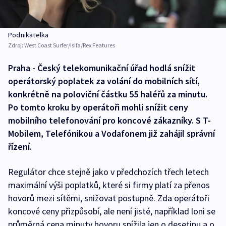
Podnikatelka
Zdroj:
West Coast Surfer/Isifa/Rex Features
Praha - Český telekomunikační úřad hodlá snížit
operátorský poplatek za volání do mobilních sítí,
konkrétně na poloviční částku 55 haléřů za minutu.
Po tomto kroku by operátoři mohli snížit ceny
mobilního telefonování pro koncové zákazníky. S T-
Mobilem, Telefónikou a Vodafonem již zahájil správní
řízení.
Regulátor chce stejně jako v předchozích třech letech
maximální výši poplatků, které si firmy platí za přenos
hovorů mezi sítěmi, snižovat postupně. Zda operátoři
koncové ceny přizpůsobí, ale není jisté, například loni se
průměrná cena minuty hovoru snížila jen o desetinu a o