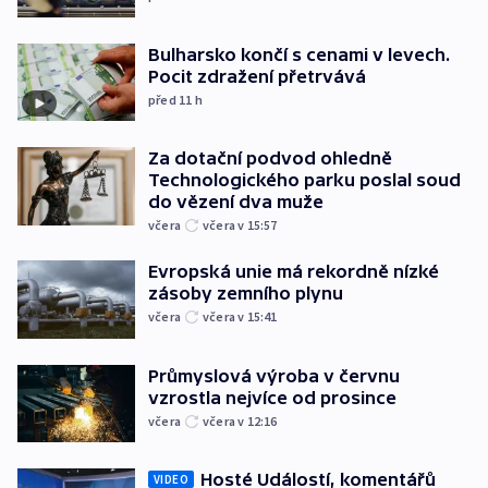
Bulharsko končí s cenami v levech.
Pocit zdražení přetrvává
před 11
h
Za dotační podvod ohledně
Technologického parku poslal soud
do vězení dva muže
včera
včera v 15:57
Evropská unie má rekordně nízké
zásoby zemního plynu
včera
včera v 15:41
Průmyslová výroba v červnu
vzrostla nejvíce od prosince
včera
včera v 12:16
Hosté Událostí, komentářů
VIDEO