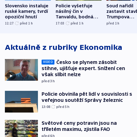
Slovensko instaluje
Policie vyšetřuje
Soud nařídil
ruské kamery, tvrdí
násilný čin v
zastavit stav
opoziční hnutí
Tanvaldu, bodná
Trumpova
zranění při něm
tanečního sá
12:27
před 1
h
17:03
před 1
h
před 1
h
utrpěli tři lidé
Aktuálně z rubriky
Ekonomika
Česko se plynem zásobit
VIDEO
stihne, ujišťuje expert. Snížení cen
však slíbit nelze
před 3
h
Policie obvinila pět lidí v souvislosti s
veřejnou soutěží Správy železnic
13:08
před 5
h
Světové ceny potravin jsou na
tříletém maximu, zjistila FAO
před 6
h