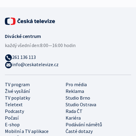
Divácké centrum
každý všední den:
8:00—16:00 hodin
261 136 113
info@ceskatelevize.cz
TV program
Pro média
Živé vysílání
Reklama
TV poplatky
Studio Brno
Teletext
Studio Ostrava
Podcasty
Rada ČT
Počasí
Kariéra
E-shop
Podávání námětů
Mobilní a TV aplikace
Časté dotazy