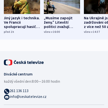
Jiný jazyk i technika.
„Musíme zapojit
Na Ukrajině j
Ve Francii
ženy.“ Litevští
zadržováni o
spolupracují hasiči z
politici zvažují
z více než 50 
různých zemí
dohodu o
Bojovali na s
před 2
h
včera v 16:00
včera v 14:37
demografii
Ruska
Divácké centrum
každý všední den:
8:00—16:00 hodin
261 136 113
info@ceskatelevize.cz