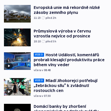
Evropská unie má rekordně nízké
zásoby zemního plynu
11:23
před 2
h
Průmyslová výroba v červnu
vzrostla nejvíce od prosince
10:10
před 5
h
Hosté Událostí, komentářů
VIDEO
probrali klesající produktivitu práce
během vlny veder
včera v 08:48
Mladí Jihokorejci potřebují
VIDEO
„žebráckou sílu“ k zvládnutí
rostoucích cen
včera v 07:30
Domácí banky by zhoršení