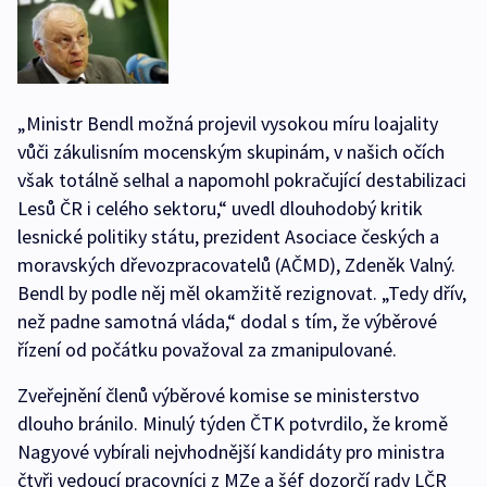
„Ministr Bendl možná projevil vysokou míru loajality
vůči zákulisním mocenským skupinám, v našich očích
však totálně selhal a napomohl pokračující destabilizaci
Lesů ČR i celého sektoru,“ uvedl dlouhodobý kritik
lesnické politiky státu, prezident Asociace českých a
moravských dřevozpracovatelů (AČMD), Zdeněk Valný.
Bendl by podle něj měl okamžitě rezignovat. „Tedy dřív,
než padne samotná vláda,“ dodal s tím, že výběrové
řízení od počátku považoval za zmanipulované.
Zveřejnění členů výběrové komise se ministerstvo
dlouho bránilo. Minulý týden ČTK potvrdilo, že kromě
Nagyové vybírali nejvhodnější kandidáty pro ministra
čtyři vedoucí pracovníci z MZe a šéf dozorčí rady LČR