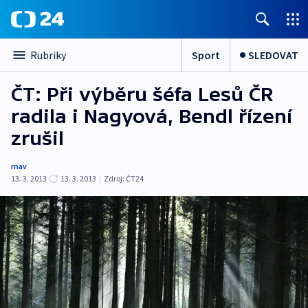
Sport
SLEDOVAT
Rubriky
ČT: Při výběru šéfa Lesů ČR
radila i Nagyová, Bendl řízení
zrušil
mav
13. 3. 2013
13. 3. 2013
|
Zdroj:
ČT24