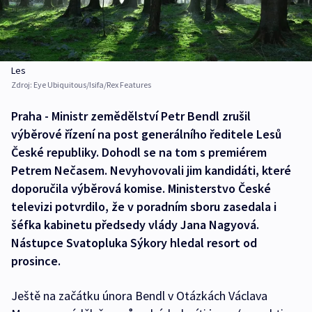
Les
Zdroj:
Eye Ubiquitous/Isifa/Rex Features
Praha - Ministr zemědělství Petr Bendl zrušil
výběrové řízení na post generálního ředitele Lesů
České republiky. Dohodl se na tom s premiérem
Petrem Nečasem. Nevyhovovali jim kandidáti, které
doporučila výběrová komise. Ministerstvo České
televizi potvrdilo, že v poradním sboru zasedala i
šéfka kabinetu předsedy vlády Jana Nagyová.
Nástupce Svatopluka Sýkory hledal resort od
prosince.
Ještě na začátku února Bendl v Otázkách Václava