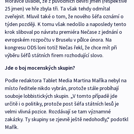
Moravce uváděl, že z původních devíti jmen (respektive
25 jmen) ve hře zbyla tři. Ta však tehdy odmítal
zveřejnit. Mluvil také o tom, že nového šéfa oznámí o
týden později. K tomu však nedošlo a naposledy tento
krok sliboval po návratu premiéra Nečase z jednání o
evropském rozpočtu v Bruselu v půlce února. Na
kongresu ODS loni totiž Nečas řekl, že chce mít při
výběru šéfů státních firem rozhodující slovo.
Jde o boj mocenských skupin?
Podle redaktora Tablet Media Martina Maříka nebyl na
místo ředitele nikdo vybrán, protože stále probíhají
souboje lobbistických skupin. „V tomto případě jde
určitě i o politiky, protože post šéfa státních lesů je
velmi vlivná pozice. Rozdávají se tam významné
zakázky. Ty skupiny se zjevně ještě nedohodly,“ podotkl
Mařík.