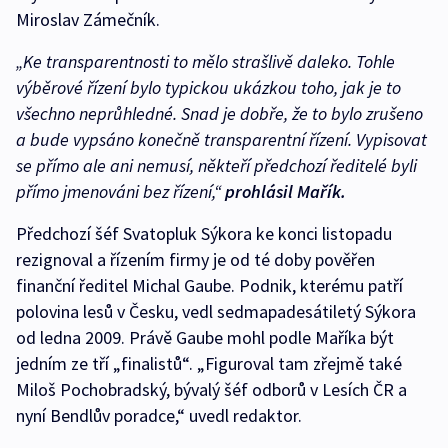
Miroslav Zámečník.
„Ke transparentnosti to mělo strašlivě daleko. Tohle
výběrové řízení bylo typickou ukázkou toho, jak je to
všechno neprůhledné. Snad je dobře, že to bylo zrušeno
a bude vypsáno konečně transparentní řízení. Vypisovat
se přímo ale ani nemusí, někteří předchozí ředitelé byli
přímo jmenováni bez řízení,“
prohlásil Mařík.
Předchozí šéf Svatopluk Sýkora ke konci listopadu
rezignoval a řízením firmy je od té doby pověřen
finanční ředitel Michal Gaube. Podnik, kterému patří
polovina lesů v Česku, vedl sedmapadesátiletý Sýkora
od ledna 2009. Právě Gaube mohl podle Maříka být
jedním ze tří „finalistů“. „Figuroval tam zřejmě také
Miloš Pochobradský, bývalý šéf odborů v Lesích ČR a
nyní Bendlův poradce,“ uvedl redaktor.