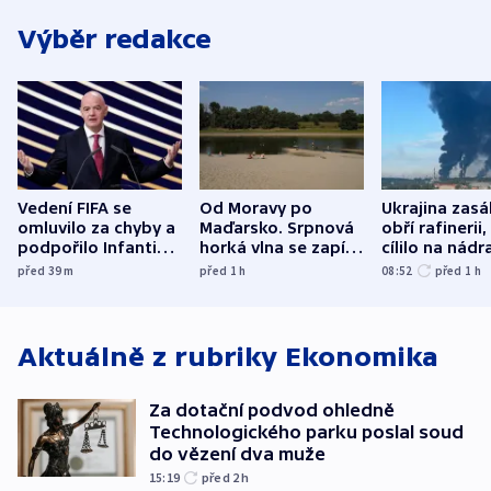
Výběr redakce
Vedení FIFA se
Od Moravy po
Ukrajina zasá
omluvilo za chyby a
Maďarsko. Srpnová
obří rafinerii
podpořilo Infantina.
horká vlna se zapíše
cílilo na nádra
UEFA trvá na
do dějin
autobus
před 39
m
před 1
h
08:52
před 1
h
bojkotu
klimatologie
Aktuálně z rubriky
Ekonomika
Za dotační podvod ohledně
Technologického parku poslal soud
do vězení dva muže
15:19
před 2
h