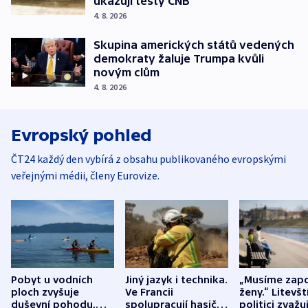
ukazují testy ČNB
4. 8. 2026
Skupina amerických států vedených
demokraty žaluje Trumpa kvůli
novým clům
4. 8. 2026
Evropský pohled
ČT24 každý den vybírá z obsahu publikovaného evropskými
veřejnými médii, členy Eurovize.
Pobyt u vodních
Jiný jazyk i technika.
„Musíme zapo
ploch zvyšuje
Ve Francii
ženy.“ Litevšt
duševní pohodu,
spolupracují hasiči z
politici zvažuj