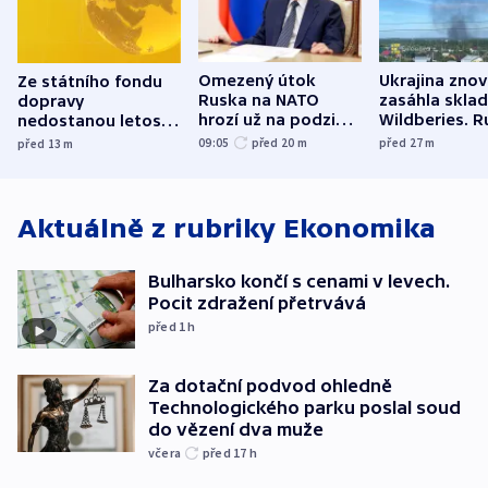
Omezený útok
Ukrajina zno
Ze státního fondu
Ruska na NATO
zasáhla skla
dopravy
hrozí už na podzim,
Wildberies. 
nedostanou letos
varují tajné služby
útočili v Cha
kraje na silnice ani
09:05
před 20
m
před 27
m
před 13
m
USA
oblasti
korunu, řekl Půta
Aktuálně z rubriky
Ekonomika
Bulharsko končí s cenami v levech.
Pocit zdražení přetrvává
před 1
h
Za dotační podvod ohledně
Technologického parku poslal soud
do vězení dva muže
včera
před 17
h