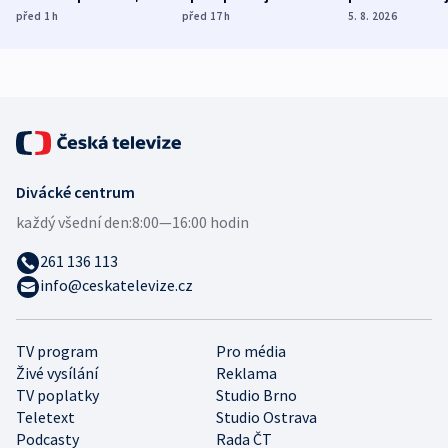
ukázala
různých zemí
dohodu o
před 1
h
před 17
h
5. 8. 2026
mezinárodní studie
demografii
Divácké centrum
každý všední den:
8:00—16:00 hodin
261 136 113
info@ceskatelevize.cz
TV program
Pro média
Živé vysílání
Reklama
TV poplatky
Studio Brno
Teletext
Studio Ostrava
Podcasty
Rada ČT