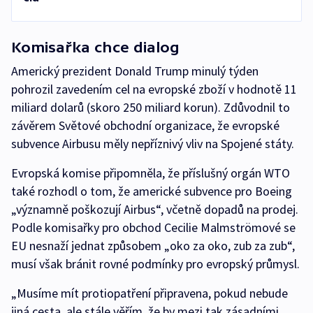
Komisařka chce dialog
Americký prezident Donald Trump minulý týden
pohrozil zavedením cel na evropské zboží v hodnotě 11
miliard dolarů (skoro 250 miliard korun). Zdůvodnil to
závěrem Světové obchodní organizace, že evropské
subvence Airbusu měly nepříznivý vliv na Spojené státy.
Evropská komise připomněla, že příslušný orgán WTO
také rozhodl o tom, že americké subvence pro Boeing
„významně poškozují Airbus“, včetně dopadů na prodej.
Podle komisařky pro obchod Cecilie Malmströmové se
EU nesnaží jednat způsobem „oko za oko, zub za zub“,
musí však bránit rovné podmínky pro evropský průmysl.
„Musíme mít protiopatření připravena, pokud nebude
jiná cesta, ale stále věřím, že by mezi tak zásadními