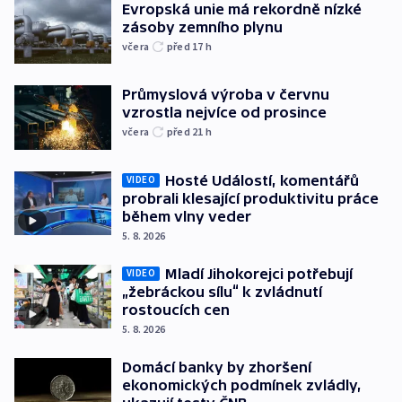
Evropská unie má rekordně nízké
zásoby zemního plynu
včera
před 17
h
Průmyslová výroba v červnu
vzrostla nejvíce od prosince
včera
před 21
h
Hosté Událostí, komentářů
VIDEO
probrali klesající produktivitu práce
během vlny veder
5. 8. 2026
Mladí Jihokorejci potřebují
VIDEO
„žebráckou sílu“ k zvládnutí
rostoucích cen
5. 8. 2026
Domácí banky by zhoršení
ekonomických podmínek zvládly,