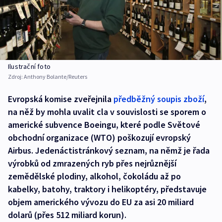
Ilustrační foto
Zdroj:
Anthony Bolante/Reuters
Evropská komise zveřejnila
předběžný soupis zboží
,
na něž by mohla uvalit cla v souvislosti se sporem o
americké subvence Boeingu, které podle Světové
obchodní organizace (WTO) poškozují evropský
Airbus. Jedenáctistránkový seznam, na němž je řada
výrobků od zmrazených ryb přes nejrůznější
zemědělské plodiny, alkohol, čokoládu až po
kabelky, batohy, traktory i helikoptéry, představuje
objem amerického vývozu do EU za asi 20 miliard
dolarů (přes 512 miliard korun).