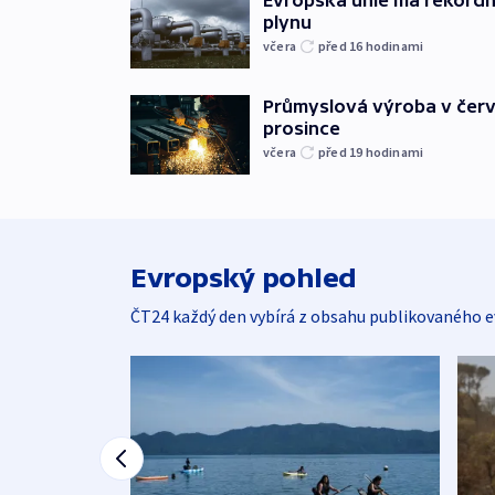
plynu
včera
před 16
hodinami
Průmyslová výroba v červ
prosince
včera
před 19
hodinami
Evropský pohled
ČT24 každý den vybírá z obsahu publikovaného e