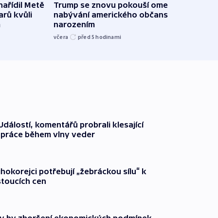
ařídil Metě
Trump se znovu pokouší omezit
Veden
arů kvůli
nabývání amerického občanství
podpo
m
narozením
bojk
včera
před 5
hodinami
včera
dálostí, komentářů probrali klesající
 práce během vlny veder
ihokorejci potřebují „žebráckou sílu“ k
stoucích cen
y by zhoršení ekonomických podmínek