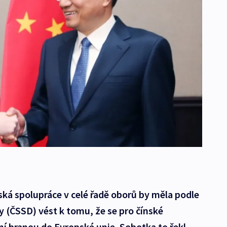
ká spolupráce v celé řadě oborů by měla podle
 (ČSSD) vést k tomu, že se pro čínské
í branou do Evropské unie. Sobotka to řekl