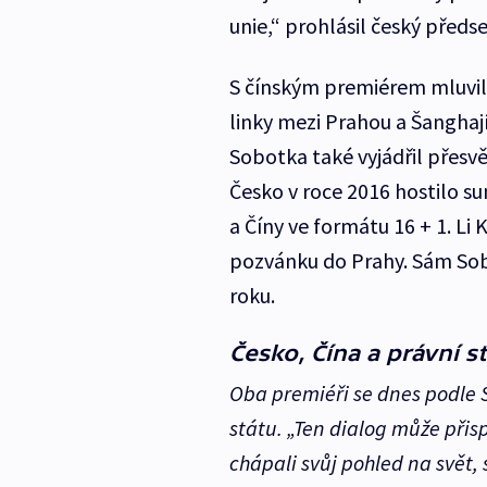
unie,“ prohlásil český předs
S čínským premiérem mluvil
linky mezi Prahou a Šanghaj
Sobotka také vyjádřil přesvě
Česko v roce 2016 hostilo s
a Číny ve formátu 16 + 1. Li
pozvánku do Prahy. Sám Sobo
roku.
Česko, Čína a právní st
Oba premiéři se dnes podle 
státu. „Ten dialog může při
chápali svůj pohled na svět,