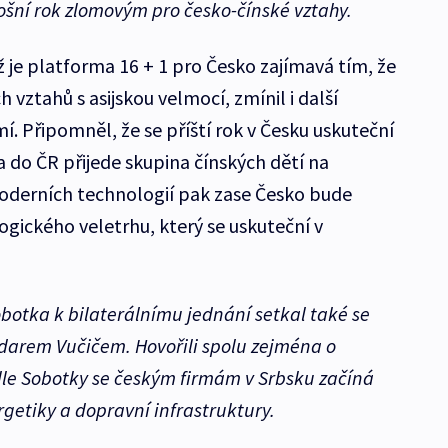
ošní rok zlomovým pro česko-čínské vztahy.
je platforma 16 + 1 pro Česko zajímavá tím, že
vztahů s asijskou velmocí, zmínil i další
. Připomněl, že se příští rok v Česku uskuteční
 do ČR přijede skupina čínských dětí na
moderních technologií pak zase Česko bude
ického veletrhu, který se uskuteční v
botka k bilaterálnímu jednání setkal také se
arem Vučičem. Hovořili spolu zejména o
le Sobotky se českým firmám v Srbsku začíná
rgetiky a dopravní infrastruktury.