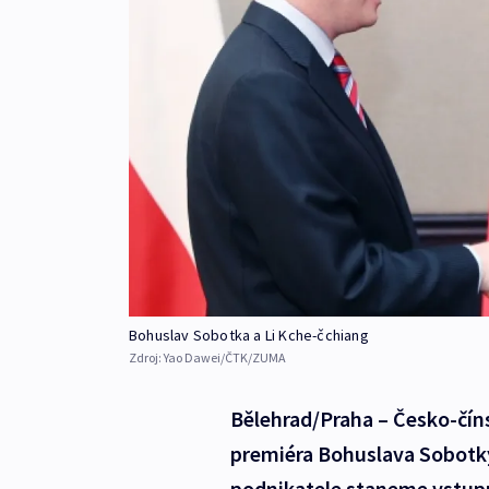
Bohuslav Sobotka a Li Kche-čchiang
Zdroj:
Yao Dawei/ČTK/ZUMA
Bělehrad/Praha – Česko-číns
premiéra Bohuslava Sobotky
podnikatele staneme vstupn