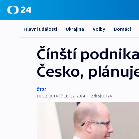
Hlavní události
Ukrajina
Volby
Domácí
Čínští podnik
Česko, plánuj
ČT24
16. 12. 2014
16. 12. 2014
|
Zdroj:
ČT24