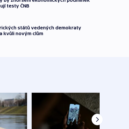
ují testy ČNB
rických států vedených demokraty
a kvůli novým clům