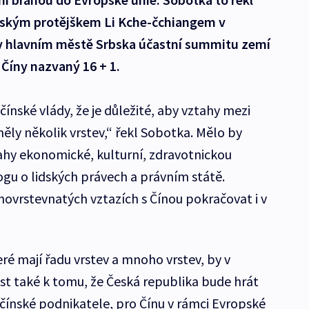
nským protějškem Li Kche-čchiangem v
 v hlavním městě Srbska účastní summitu zemí
 Číny nazvaný 16 + 1.
čínské vlády, že je důležité, aby vztahy mezi
ěly několik vrstev,“ řekl Sobotka. Mělo by
tahy ekonomické, kulturní, zdravotnickou
ogu o lidských právech a právním státě.
vrstevnatých vztazích s Čínou pokračovat i v
ré mají řadu vrstev a mnoho vrstev, by v
t také k tomu, že Česká republika bude hrát
o čínské podnikatele, pro Čínu v rámci Evropské