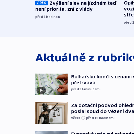
Opi
Zvýšení slev na jízdném teď
VIDEO
vozi
není priorita, zní z vlády
stř
před 1
hodinou
před 
Aktuálně z rubri
Bulharsko končí s cenami 
přetrvává
před 34
minutami
Za dotační podvod ohled
poslal soud do vězení dv
včera
před 16
hodinami
Evropská unie má rekordn