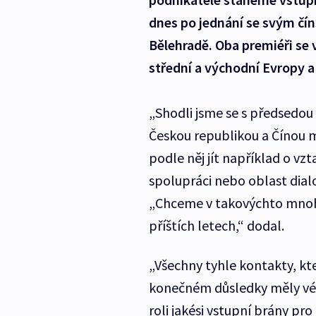
dnes po jednání se svým čí
Bělehradě. Oba premiéři se
střední a východní Evropy a
„Shodli jsme se s předsedou 
Českou republikou a Čínou m
podle něj jít například o vz
spolupráci nebo oblast dial
„Chceme v takovýchto mnoho
příštích letech,“ dodal.
„Všechny tyhle kontakty, kte
konečném důsledky měly vés
roli jakési vstupní brány pr