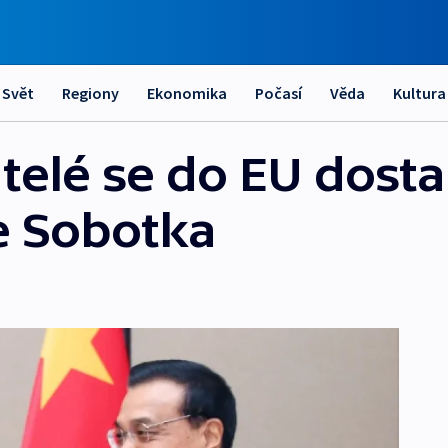
Svět
Regiony
Ekonomika
Počasí
Věda
Kultura
atelé se do EU dost
e Sobotka