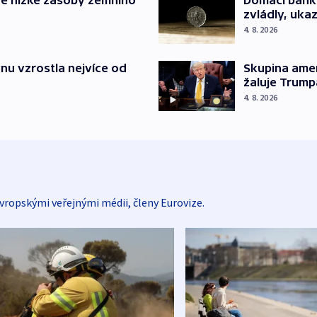
zvládly, ukaz
4. 8. 2026
nu vzrostla nejvíce od
Skupina ame
žaluje Trump
4. 8. 2026
vropskými veřejnými médii, členy Eurovize.