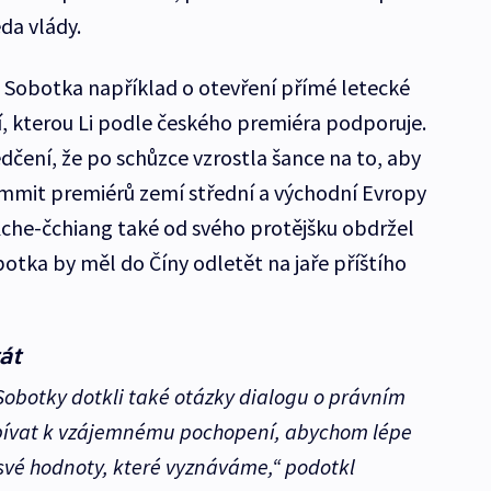
eda vlády.
 Sobotka například o otevření přímé letecké
í, kterou Li podle českého premiéra podporuje.
dčení, že po schůzce vzrostla šance na to, aby
ummit premiérů zemí střední a východní Evropy
 Kche-čchiang také od svého protějšku obdržel
tka by měl do Číny odletět na jaře příštího
át
Sobotky dotkli také otázky dialogu o právním
spívat k vzájemnému pochopení, abychom lépe
 své hodnoty, které vyznáváme,“ podotkl