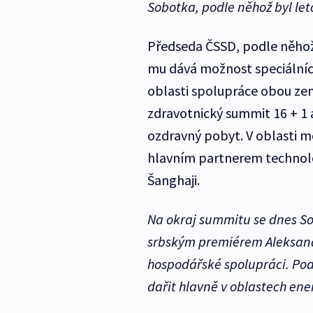
Sobotka, podle něhož byl let
Předseda ČSSD, podle něhož 
mu dává možnost speciálních 
oblasti spolupráce obou zemí
zdravotnický summit 16 + 1 a
ozdravný pobyt. V oblasti 
hlavním partnerem technolog
Šanghaji.
Na okraj summitu se dnes So
srbským premiérem Aleksand
hospodářské spolupráci. Pod
dařit hlavně v oblastech ene