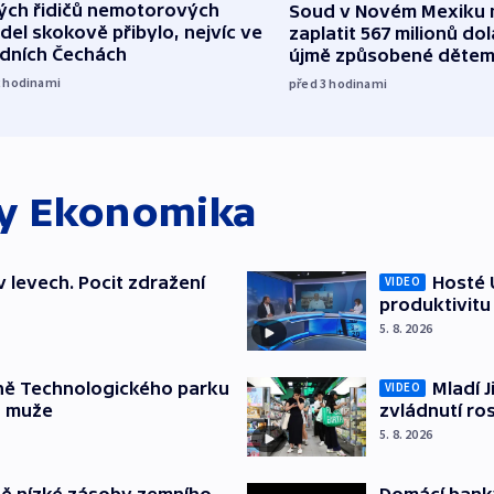
lých řidičů nemotorových
Soud v Novém Mexiku n
del skokově přibylo, nejvíc ve
zaplatit 567 milionů dol
edních Čechách
újmě způsobené děte
2
hodinami
před 3
hodinami
ky
Ekonomika
v levech. Pocit zdražení
Hosté U
VIDEO
produktivitu
5. 8. 2026
ně Technologického parku
Mladí J
VIDEO
a muže
zvládnutí ro
5. 8. 2026
ě nízké zásoby zemního
Domácí bank