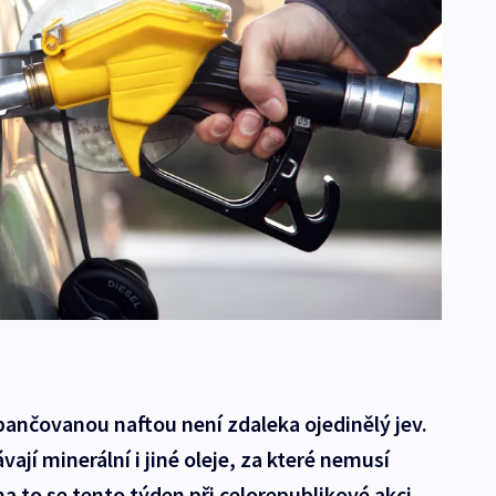
 pančovanou naftou není zdaleka ojedinělý jev.
vají minerální i jiné oleje, za které nemusí
na to se tento týden při celorepublikové akci