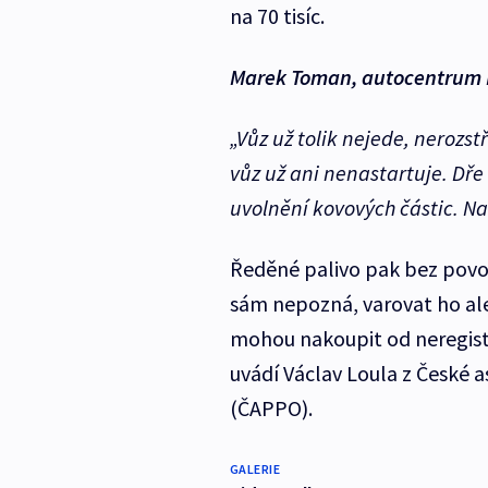
na 70 tisíc.
Marek Toman, autocentrum 
„Vůz už tolik nejede, nerozs
vůz už ani nenastartuje. Dře
uvolnění kovových částic. Na
Ředěné palivo pak bez povol
sám nepozná, varovat ho ale
mohou nakoupit od neregistr
uvádí Václav Loula z České 
(ČAPPO).
GALERIE