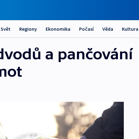
Svět
Regiony
Ekonomika
Počasí
Věda
Kultura
odvodů a pančování
mot