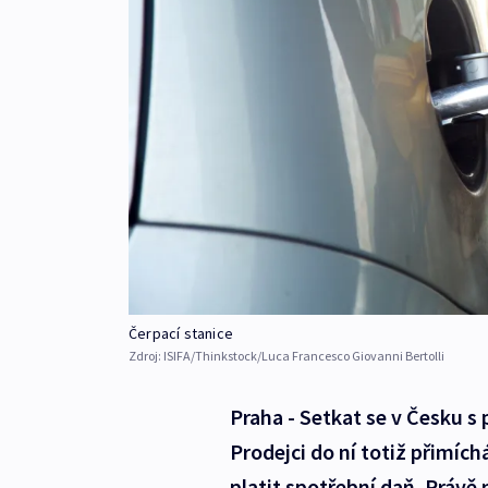
Čerpací stanice
Zdroj:
ISIFA/Thinkstock/Luca Francesco Giovanni Bertolli
Praha - Setkat se v Česku s
Prodejci do ní totiž přimíchá
platit spotřební daň. Právě 