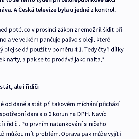
ráva. A Česká televize byla u jedné z kontrol.
ned poté, co v prosinci zákon znemožnil šidit při
no a ve velkém pančuje palivo s oleji, které
 olej se dá použít v poměru 4:1. Tedy čtyři dílky
ek nafty, a pak se to prodává jako nafta,“
át, ale i řidiči
é od daně a stát při takovém míchání přichází
a spotřební dani a o 6 korun na DPH. Navíc
í i řidiči. Po prvním natankování si ničeho
 už můžou mít problém. Oprava pak může vyjít i