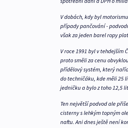
spotřební dani a DPH o mil
V dobách, kdy byl motorismus
případy pančování - podvodníc
však za jeden barel ropy pla
V roce 1991 byl v tehdejším 
proto směli za cenu obvyklou
přídělový systém, který naříd
do techničáku, kde měli 25 l
jedničku a bylo z toho 12,5 l
Ten největší podvod ale přiše
cisterny s lehkým topným ol
naftu. Ani dnes ještě není k