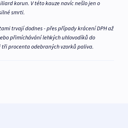
iard korun. V této kauze navíc nešlo jen o
silné smrti.
mi trvají dodnes - přes případy krácení DPH až
 nebo přimíchávání lehkých uhlovodíků do
 tři procenta odebraných vzorků paliva.