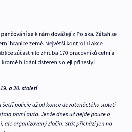
 pančování se k nám dovážejí z Polska. Zátah se
erní hranice země. Největší kontrolní akce
ublice zúčastnilo zhruba 170 pracovníků celní a
kromě hlídání cisteren s oleji přinesly i
.
9. a 20. století
šetří policie už od konce devatenáctého století
ostala první auta. Jenže dnes už nejde pouze o
, ale organizovaný zločin. Stát přichází jen na