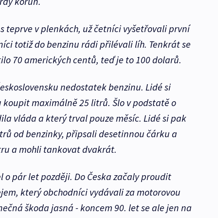
iardy korun.
 teprve v plenkách, už četníci vyšetřovali první
i totiž do benzinu rádi přilévali líh. Tenkrát se
tilo 70 amerických centů, teď je to 100 dolarů.
Československu nedostatek benzinu. Lidé si
 koupit maximálně 25 litrů. Šlo v podstatě o
ila vláda a který trval pouze měsíc. Lidé si pak
itrů od benzinky, připsali desetinnou čárku a
itru a mohli tankovat dvakrát.
l o pár let později. Do Česka začaly proudit
ejem, který obchodníci vydávali za motorovou
onečná škoda jasná - koncem 90. let se ale jen na