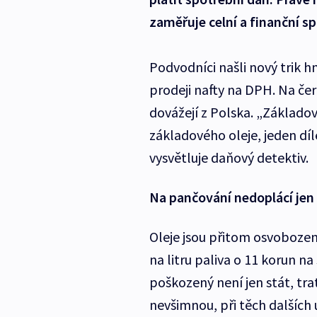
zaměřuje celní a finanční sp
Podvodníci našli nový trik h
prodeji nafty na DPH. Na čer
dovážejí z Polska. „Základový
základového oleje, jeden díl
vysvětluje daňový detektiv.
Na pančování nedoplácí jen st
Oleje jsou přitom osvobozen
na litru paliva o 11 korun n
poškozený není jen stát, trat
nevšimnou, při těch dalších