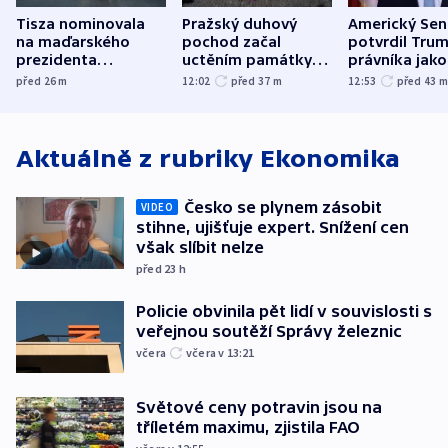
Tisza nominovala
Pražský duhový
Americký Sen
na maďarského
pochod začal
potvrdil Tru
prezidenta
uctěním památky
právníka jako
bývalého šéfa
obětí berlínského
ministra
před 26
m
12:02
před 37
m
12:53
před 43
nejvyššího soudu
útoku
spravedlnost
Aktuálně z rubriky
Ekonomika
Česko se plynem zásobit
VIDEO
stihne, ujišťuje expert. Snížení cen
však slíbit nelze
před 23
h
Policie obvinila pět lidí v souvislosti s
veřejnou soutěží Správy železnic
včera
včera v 13:21
Světové ceny potravin jsou na
tříletém maximu, zjistila FAO