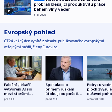
probrali klesající produktivitu práce
během vlny veder
5. 8. 2026
Evropský pohled
ČT24 každý den vybírá z obsahu publikovaného evropskými
veřejnými médii, členy Eurovize.
Falešní „lékaři“
Spekulace o
Pobyt u vodn
vytvoření AI šíří
přímém ruském
ploch zvyšuje
mezi staršími
útoku jsou pošetilé,
duševní poho
Poláky nebezpečné
míní estonský
ukázala
před 8
h
před 21
h
včera v 07:30
zdravotní rady
bezpečnostní
mezinárodní 
expert