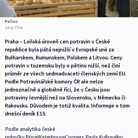
Pečivo
Zdroj:
ČT24
Praha – Loňská úroveň cen potravin v České
republice byla pátá nejnižší v Evropské unii za
Bulharskem, Rumunskem, Polskem a Litvou. Ceny
potravin v tuzemsku byly o pětinu nižší, než činí
průměr ze všech sedmadvaceti členských zemí EU.
Podle Potravinářské komory ČR ale nelze
jednoznačně a globálně říci, že v Česku jsou
potraviny levnější než na Slovensku, v Německu či
Rakousku. Důvodem je totiž kvalita. Informuje o tom
dnešní deník E15.
Podle analytika české
pobočky PriceWaterhouseCoopers Pavla Kulhavého