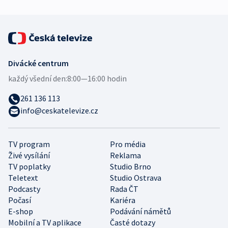
Divácké centrum
každý všední den:
8:00—16:00 hodin
261 136 113
info@ceskatelevize.cz
TV program
Pro média
Živé vysílání
Reklama
TV poplatky
Studio Brno
Teletext
Studio Ostrava
Podcasty
Rada ČT
Počasí
Kariéra
E-shop
Podávání námětů
Mobilní a TV aplikace
Časté dotazy