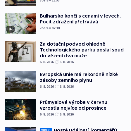
včera v 12:55
Bulharsko končí s cenami v levech.
Pocit zdražení přetrvává
včera v 07:38
Za dotační podvod ohledně
Technologického parku poslal soud
do vězení dva muže
6. 8. 2026
6. 8. 2026
Evropská unie má rekordně nízké
zásoby zemního plynu
6. 8. 2026
6. 8. 2026
Průmyslová výroba v červnu
vzrostla nejvíce od prosince
6. 8. 2026
6. 8. 2026
Hosté Událostí, komentářů
VIDEO