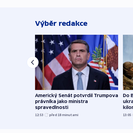
Výběr redakce
Americký Senát potvrdil Trumpova
Do B
právníka jako ministra
ukra
spravedlnosti
kil
12:53
před 18
minutami
13:05