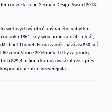
uflera odvezla cenu German Design Award 2018.
álo světových výrobců ohýbaného nábytku.
 od roku 1861, kdy svou firmu založil truhlář,
 Michael Thonet. Firma zaměstnává asi 850 lidí
ž 60 zemí. V roce 2016 měla tržby za prodej
zboží 829,4 milionu korun a vykázala zisk přes
 hospodaření zatím nezveřejnila.