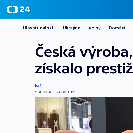
Hlavní události
Ukrajina
Volby
Domácí
Česká výroba, 
získalo prest
kaš
9. 4. 2018
|
Zdroj:
ČTK