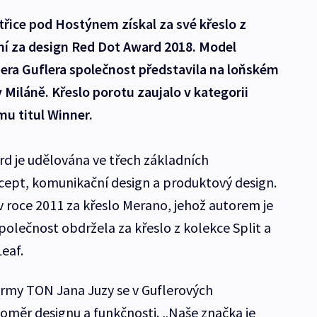
řice pod Hostýnem získal za své křeslo z
ní za design Red Dot Award 2018. Model
era Guflera společnost představila na loňském
 Miláně. Křeslo porotu zaujalo v kategorii
mu titul Winner.
d je udělována ve třech základních
cept, komunikační design a produktový design.
 roce 2011 za křeslo Merano, jehož autorem je
společnost obdržela za křeslo z kolekce Split a
Leaf.
irmy TON Jana Juzy se v Guflerových
oměr designu a funkčnosti. „Naše značka je