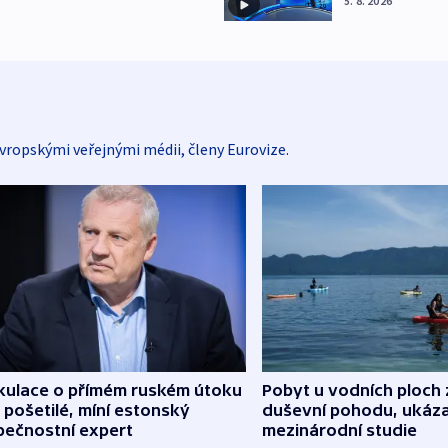
5. 8. 2026
vropskými veřejnými médii, členy Eurovize.
kulace o přímém ruském útoku
Pobyt u vodních ploch 
 pošetilé, míní estonský
duševní pohodu, ukáza
pečnostní expert
mezinárodní studie