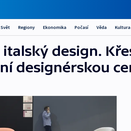
Svět
Regiony
Ekonomika
Počasí
Věda
Kultura
italský design. Kře
ižní designérskou c