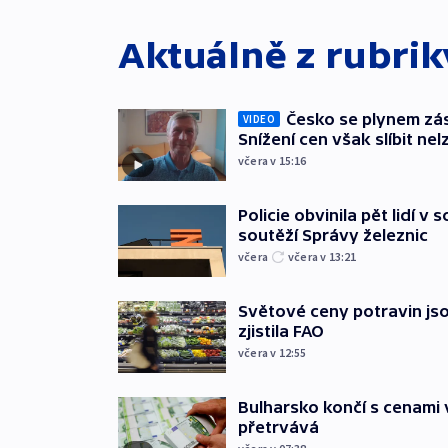
Aktuálně z rubri
Česko se plynem záso
VIDEO
Snížení cen však slíbit nel
včera v 15:16
Policie obvinila pět lidí v 
soutěží Správy železnic
včera
včera v 13:21
Světové ceny potravin jso
zjistila FAO
včera v 12:55
Bulharsko končí s cenami 
přetrvává