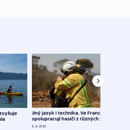
Jiný jazyk i technika. Ve Francii
zvyšuje
„Musí
spolupracují hasiči z různých zemí
la
polit
demo
6. 8. 2026