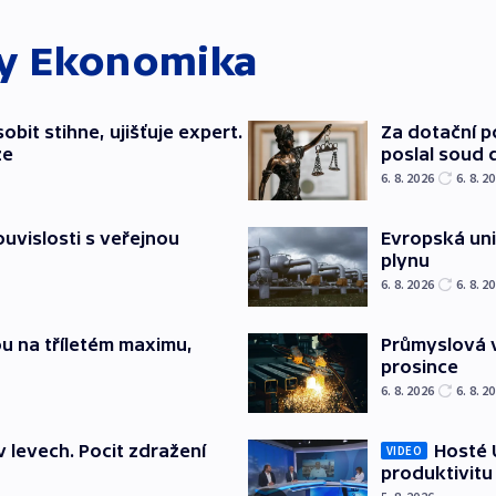
ky
Ekonomika
bit stihne, ujišťuje expert.
Za dotační 
ze
poslal soud 
6. 8. 2026
6. 8. 2
souvislosti s veřejnou
Evropská un
plynu
6. 8. 2026
6. 8. 2
u na tříletém maximu,
Průmyslová v
prosince
6. 8. 2026
6. 8. 2
v levech. Pocit zdražení
Hosté U
VIDEO
produktivitu