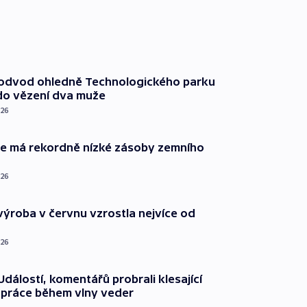
podvod ohledně Technologického parku
do vězení dva muže
026
ie má rekordně nízké zásoby zemního
026
ýroba v červnu vzrostla nejvíce od
026
dálostí, komentářů probrali klesající
 práce během vlny veder