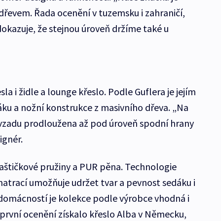
 dřevem. Řada ocenění v tuzemsku i zahraničí,
dokazuje, že stejnou úroveň držíme také u
la i židle a lounge křeslo. Podle Guflera je jejím
ku a nožní konstrukce z masivního dřeva. „Na
e vzadu prodloužena až pod úroveň spodní hrany
ignér.
 taštičkové pružiny a PUR pěna. Technologie
atrací umožňuje udržet tvar a pevnost sedáku i
ě domácností je kolekce podle výrobce vhodná i
 první ocenění získalo křeslo Alba v Německu,