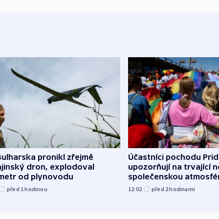
ulharska pronikl zřejmě
Účastníci pochodu Pri
jinský dron, explodoval
upozorňují na trvající n
ometr od plynovodu
společenskou atmosfé
před 1
hodinou
12:02
před 2
hodinami