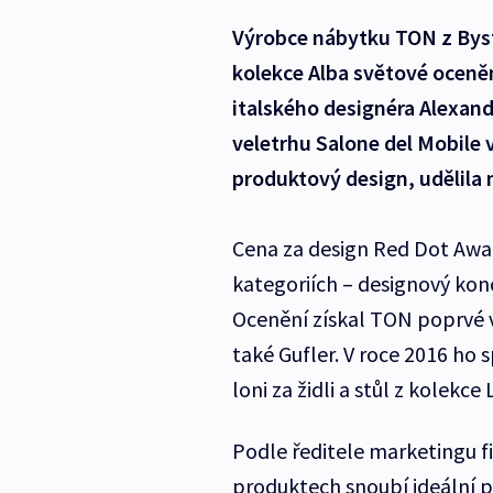
Výrobce nábytku TON z Byst
kolekce Alba světové oceně
italského designéra Alexand
veletrhu Salone del Mobile v
produktový design, udělila 
Cena za design Red Dot Awar
kategoriích – designový kon
Ocenění získal TON poprvé v
také Gufler. V roce 2016 ho 
loni za židli a stůl z kolekce 
Podle ředitele marketingu f
produktech snoubí ideální p