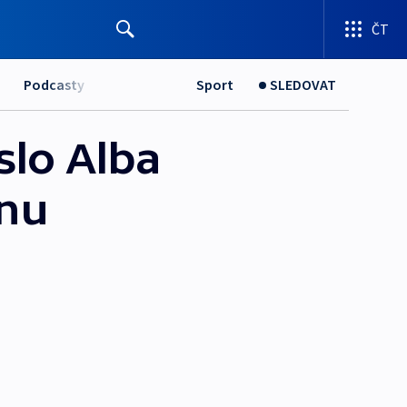
ČT
Podcasty
Sport
SLEDOVAT
slo Alba
enu