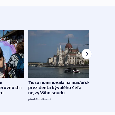
de
Tisza nominovala na maďarského
Ruský
erovnosti i
prezidenta bývalého šéfa
čtyři 
ru
nejvyššího soudu
08:20
před 6
hodinami