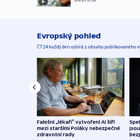
včera v 07:38
Evropský pohled
ČT24 každý den vybírá z obsahu publikovaného e
Falešní „lékaři“ vytvoření AI šíří
Spe
mezi staršími Poláky nebezpečné
jsou
zdravotní rady
bez