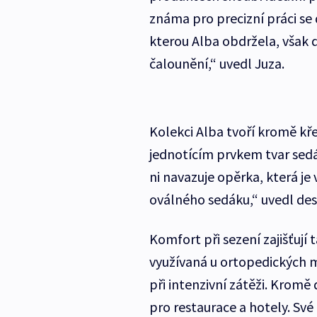
známa pro precizní práci se
kterou Alba obdržela, však 
čalounění,“ uvedl Juza.
Kolekci Alba tvoří kromě křes
jednotícím prvkem tvar sedá
ni navazuje opěrka, která j
oválného sedáku,“ uvedl des
Komfort při sezení zajišťují
využívaná u ortopedických m
při intenzivní zátěži. Krom
pro restaurace a hotely. Své