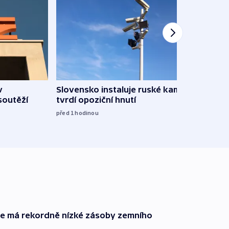
v
Slovensko instaluje ruské kamery,
Omez
soutěží
tvrdí opoziční hnutí
hrozí
služ
před 1
hodinou
09:05
ie má rekordně nízké zásoby zemního