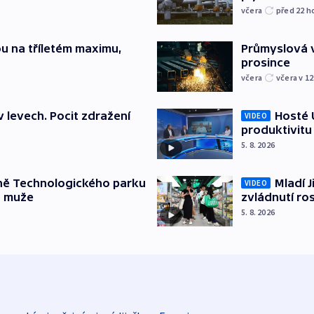
včera
před 22
h
u na tříletém maximu,
Průmyslová v
prosince
včera
včera v 12
v levech. Pocit zdražení
Hosté U
VIDEO
produktivitu
5. 8. 2026
ně Technologického parku
Mladí J
VIDEO
a muže
zvládnutí ro
5. 8. 2026