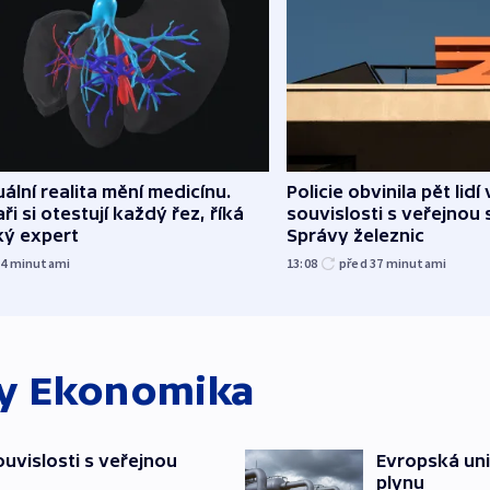
uální realita mění medicínu.
Policie obvinila pět lidí 
ři si otestují každý řez, říká
souvislosti s veřejnou 
ký expert
Správy železnic
34
minutami
13:08
před 37
minutami
ky
Ekonomika
souvislosti s veřejnou
Evropská un
plynu