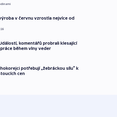
odinami
ýroba v červnu vzrostla nejvíce od
:16
dálostí, komentářů probrali klesající
 práce během vlny veder
ihokorejci potřebují „žebráckou sílu“ k
stoucích cen