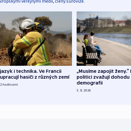
vropskými veřejnými médii, členy Eurovize.
 jazyk i technika. Ve Francii
„Musíme zapojit ženy.“ 
upracují hasiči z různých zemí
politici zvažují dohodu
demografii
22
hodinami
5. 8. 2026