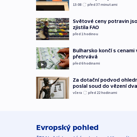
13:08
před 37
minutami
Světové ceny potravin jso
zjistila FAO
před 1
hodinou
Bulharsko končí s cenami 
přetrvává
před 6
hodinami
Za dotační podvod ohled
poslal soud do vězení dv
včera
před 22
hodinami
Evropský pohled