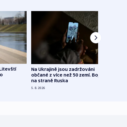
Litevští
Na Ukrajině jsou zadržováni
Španě
 o
občané z více než 50 zemí. Bojovali
dosta
na straně Ruska
4. 8. 20
5. 8. 2026