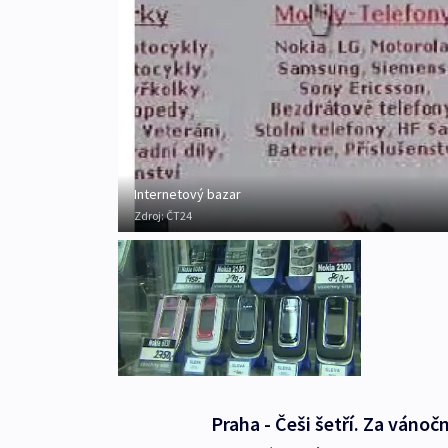
Internetový bazar
Zdroj:
ČT24
Praha - Češi šetří. Za váno