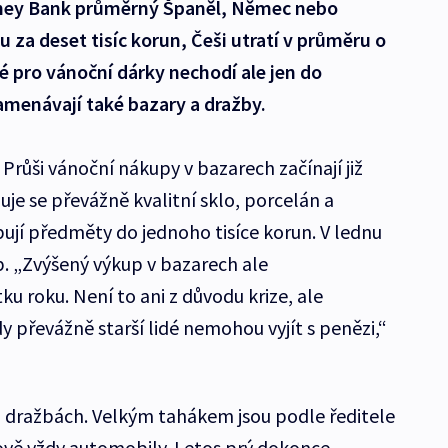
ney Bank průměrný Španěl, Němec nebo
 za deset tisíc korun, Češi utratí v průměru o
dé pro vánoční dárky nechodí ale jen do
menávají také bazary a dražby.
 Průši vánoční nákupy v bazarech začínají již
je se převážně kvalitní sklo, porcelán a
upují předměty do jednoho tisíce korun. V lednu
p. „Zvýšený výkup v bazarech ale
u roku. Není to ani z důvodu krize, ale
y převážně starší lidé nemohou vyjít s penězi,“
 dražbách. Velkým tahákem jsou podle ředitele
ově vždy automobily. Letos prý dokonce