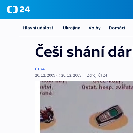
Hlavní události
Ukrajina
Volby
Domácí
Češi shání dár
ČT24
20. 12. 2009
20. 12. 2009
|
Zdroj:
ČT24