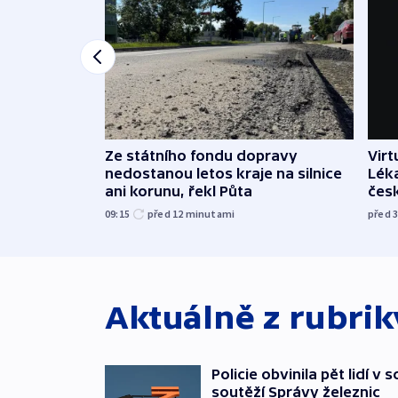
Ze státního fondu dopravy
Virt
nedostanou letos kraje na silnice
Léka
ani korunu, řekl Půta
čes
09:15
před 12
minutami
před 
Aktuálně z rubri
Policie obvinila pět lidí v 
soutěží Správy železnic