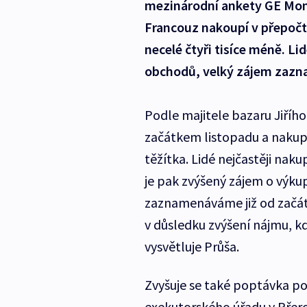
mezinárodní ankety GE Mo
Francouz nakoupí v přepočtu
necelé čtyři tisíce méně. Li
obchodů, velký zájem zazna
Podle majitele bazaru Jiřího
začátkem listopadu a nakupu
těžítka. Lidé nejčastěji nak
je pak zvýšený zájem o výku
zaznamenáváme již od začátk
v důsledku zvýšení nájmu, kd
vysvětluje Průša.
Zvyšuje se také poptávka po
exekutorského úřadu v Přer