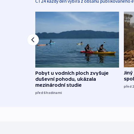
ČT24 každý den vybírá z obsahu publikovaného e
Jiný
Pobyt u vodních ploch zvyšuje
spol
duševní pohodu, ukázala
mezinárodní studie
před 
před 6
hodinami