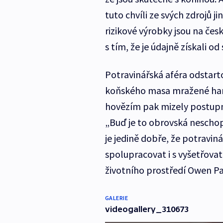
tuto chvíli ze svých zdrojů j
rizikové výrobky jsou na čes
s tím, že je údajně získali o
Potravinářská aféra odstarto
koňského masa mražené ham
hovězím pak mizely postupně
„Buď je to obrovská neschop
je jedině dobře, že potravin
spolupracovat i s vyšetřovate
životního prostředí Owen Pa
GALERIE
videogallery_310673