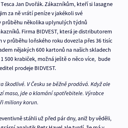
čí Tesca Jan Dvořák. Zákazníkům, kteří si lasagne
jim za ně vrátí peníze v jakékoli své
v průběhu několika uplynulých týdnů
azníků. Firma BIDVEST, která je distributorem
h v průběhu loňského roku dovezla přes 36 tisíc
adem nějakých 600 kartonů na našich skladech
 1 500 krabiček, možná ještě o něco více, bude
 ředitel prodeje BIDVEST.
a škodlivé. V Česku se běžně prodává. Když ale
í maso, jde o klamání spotřebitele. Výrobce
i miliony korun.
eventivně stáhli už před pár dny, aniž by věděli,
grární analytik Petr Havel ale tvrdí, že má v