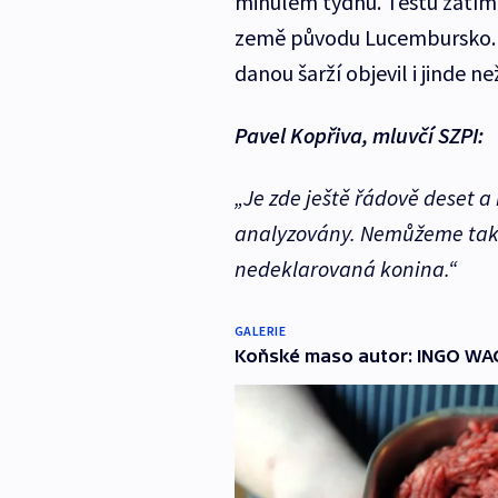
minulém týdnu. Testu zatím 
země původu Lucembursko. S
danou šarží objevil i jinde ne
Pavel Kopřiva, mluvčí SZPI:
„Je zde ještě řádově deset a
analyzovány. Nemůžeme tak v
nedeklarovaná konina.“
GALERIE
Koňské maso autor: INGO WAGN