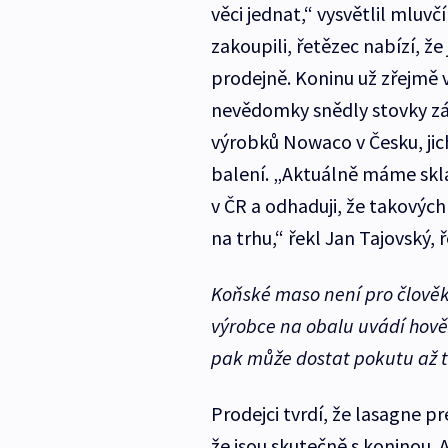
věci jednat,“ vysvětlil mluv
zakoupili, řetězec nabízí, že 
prodejně. Koninu už zřejmě 
nevědomky snědly stovky zák
výrobků Nowaco v Česku, jic
balení. „Aktuálně máme skl
v ČR a odhaduji, že takových
na trhu,“ řekl Jan Tajovský,
Koňské maso není pro člověk
výrobce na obalu uvádí hověz
pak může dostat pokutu až tř
Prodejci tvrdí, že lasagne pr
že jsou skutečně s koninou. A