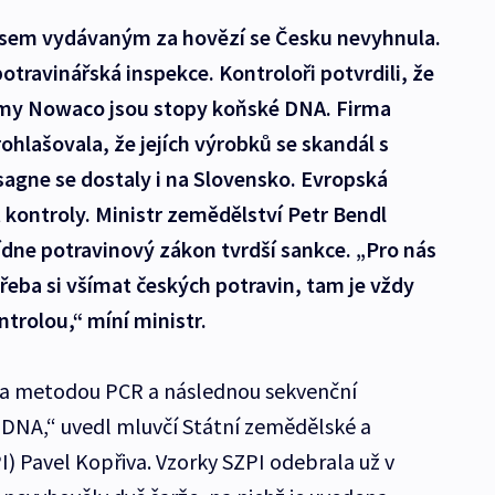
asem vydávaným za hovězí se Česku nevyhnula.
travinářská inspekce. Kontroloři potvrdili, že
rmy Nowaco jsou stopy koňské DNA. Firma
ohlašovala, že jejích výrobků se skandál s
agne se dostaly i na Slovensko. Evropská
t kontroly. Ministr zemědělství Petr Bendl
ídne potravinový zákon tvrdší sankce. „Pro nás
třeba si všímat českých potravin, tam je vždy
ntrolou,“ míní ministr.
la metodou PCR a následnou sekvenční
DNA,“ uvedl mluvčí Státní zemědělské a
I) Pavel Kopřiva. Vzorky SZPI odebrala už v