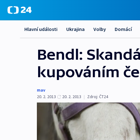
Hlavní události
Ukrajina
Volby
Domácí
Bendl: Skandá
kupováním če
mav
20. 2. 2013
20. 2. 2013
|
Zdroj:
ČT24