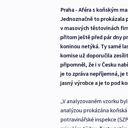
Praha - Aféra s koňským m
Jednoznačně to prokázala po
v masových těstovinách fi
přitom ještě před pár dny pr
koninou netýká. Ty samé las
komise už doporučila zesíli
připomněl, že i v Česku nab
je to zpráva nepříjemná, je 
jasný výrobce a je to pod ko
„V analyzovaném vzorku by
analýzou prokázána koňská 
potravinářské inspekce (SZP