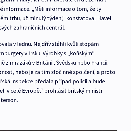
iné informace. „Měli informace o tom, že ty
kém trhu, už minulý týden,“ konstatoval Havel
d svých zahraničních centrál.
vala v lednu. Nejdřív stáhli kvůli stopám
burgery v Irsku. Výrobky s „koňským“
 z mrazáků v Británii, Švédsku nebo Francii.
nost, nebo je za tím zločinné spolčení, a proto
ářská inspekce předala případ policii a bude
li v celé Evropě,“ prohlásil britský ministr
terson.