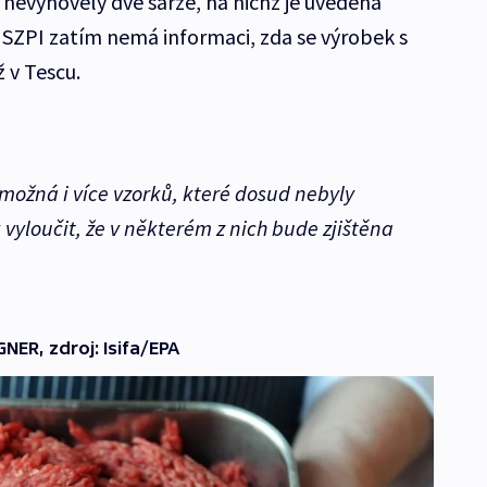
nevyhověly dvě šarže, na nichž je uvedena
ZPI zatím nemá informaci, zda se výrobek s
ž v Tescu.
 možná i více vzorků, které dosud nebyly
yloučit, že v některém z nich bude zjištěna
ER, zdroj: Isifa/EPA