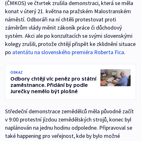
(ČMKOS) ve čtvrtek zrušila demonstraci, která se měla
konat v úterý 21. května na pražském Malostranském
náměstí. Odboráři na ní chtěli protestovat proti
záměrům vlády měnit zákoník práce či důchodový
systém. Akci ale po konzultacích se svými slovenskými
kolegy zrušili, protože chtějí přispět ke zklidnění situace
po
atentátu na slovenského premiéra Roberta Fica
.
ODKAZ
Odbory chtějí víc peněz pro státní
zaměstnance. Přidání by podle
Jurečky nemělo být plošné
Středeční demonstrace zemědělců měla původně začít
v 9:00 protestní jízdou zemědělských strojů, konec byl
naplánován na jednu hodinu odpoledne. Připravoval se
také happening pro veřejnost, kde by bylo možné