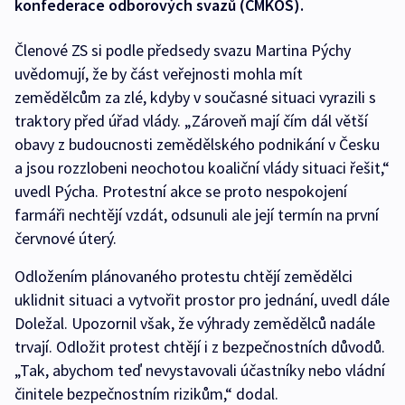
konfederace odborových svazů (ČMKOS).
Členové ZS si podle předsedy svazu Martina Pýchy
uvědomují, že by část veřejnosti mohla mít
zemědělcům za zlé, kdyby v současné situaci vyrazili s
traktory před úřad vlády. „Zároveň mají čím dál větší
obavy z budoucnosti zemědělského podnikání v Česku
a jsou rozzlobeni neochotou koaliční vlády situaci řešit,“
uvedl Pýcha. Protestní akce se proto nespokojení
farmáři nechtějí vzdát, odsunuli ale její termín na první
červnové úterý.
Odložením plánovaného protestu chtějí zemědělci
uklidnit situaci a vytvořit prostor pro jednání, uvedl dále
Doležal. Upozornil však, že výhrady zemědělců nadále
trvají. Odložit protest chtějí i z bezpečnostních důvodů.
„Tak, abychom teď nevystavovali účastníky nebo vládní
činitele bezpečnostním rizikům,“ dodal.