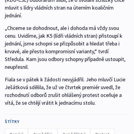
mluvit s lídry vládních stran na úterním koaličním
jednání.
„Chceme se dohodnout, ale i dohoda má vždy svou
cenu. Uvidíme, jak K5 (lídři vládních stran) přistoupí k
jednání, jsme schopni se přizpůsobit a hledat třeba i
krvavé, ale přesto kompromisní varianty,“ tvrdí
Středula. Kam jsou odbory schopny případně ustoupit,
neupřesnil.
Fiala se v pátek k žádosti nevyjádřil. Jeho mluvčí Lucie
Ješátková sdělila, že už ve čtvrtek premiér uvedl, že
rozhodnutí odborů zrušit ohlášený protest oceňuje a
vítá, že se chtějí vrátit k jednacímu stolu.
ŠTÍTKY