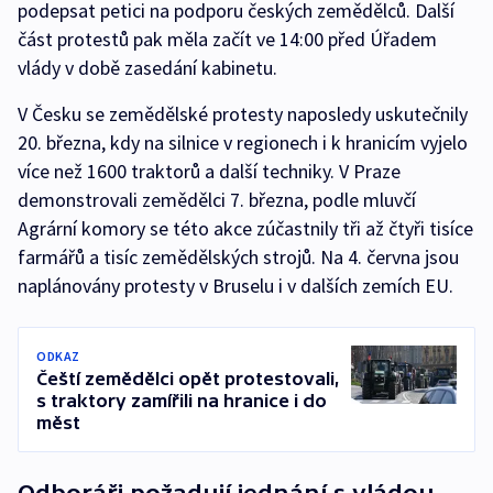
podepsat petici na podporu českých zemědělců. Další
část protestů pak měla začít ve 14:00 před Úřadem
vlády v době zasedání kabinetu.
V Česku se zemědělské protesty naposledy uskutečnily
20. března, kdy na silnice v regionech i k hranicím vyjelo
více než 1600 traktorů a další techniky. V Praze
demonstrovali zemědělci 7. března, podle mluvčí
Agrární komory se této akce zúčastnily tři až čtyři tisíce
farmářů a tisíc zemědělských strojů. Na 4. června jsou
naplánovány protesty v Bruselu i v dalších zemích EU.
ODKAZ
Čeští zemědělci opět protestovali,
s traktory zamířili na hranice i do
měst
Odboráři požadují jednání s vládou