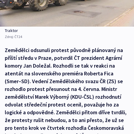
Traktor
Zdroj:
ČT24
Zemědělci odsunuli protest původně plánovaný na
příští středu v Praze, potvrdil ČT prezident Agrární
komory Jan Doležal. Rozhodli se tak v reakci na
atentát na slovenského premiéra Roberta Fica
(Smer–SD). Vedení Zemědělského svazu ČR (ZS) se
rozhodlo protest přesunout na 4. června. Ministr
zemědělství Marek Výborný (KDU-ČSL) rozhodnutí
odvolat středeční protest ocenil, považuje ho za
logické a odpovědné. Zemědělci přitom dříve tvrdili,
že protesty rušit nebudou, a to ani přesto, že už se
pro tento krok ve čtvrtek rozhodla Českomoravská