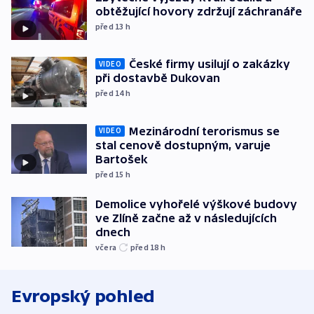
obtěžující hovory zdržují záchranáře
před 13
h
České firmy usilují o zakázky
VIDEO
při dostavbě Dukovan
před 14
h
Mezinárodní terorismus se
VIDEO
stal cenově dostupným, varuje
Bartošek
před 15
h
Demolice vyhořelé výškové budovy
ve Zlíně začne až v následujících
dnech
včera
před 18
h
Evropský pohled