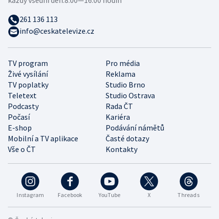
261 136 113
info@ceskatelevize.cz
TV program
Pro média
Živé vysílání
Reklama
TV poplatky
Studio Brno
Teletext
Studio Ostrava
Podcasty
Rada ČT
Počasí
Kariéra
E-shop
Podávání námětů
Mobilní a TV aplikace
Časté dotazy
Vše o ČT
Kontakty
Instagram
Facebook
YouTube
X
Threads