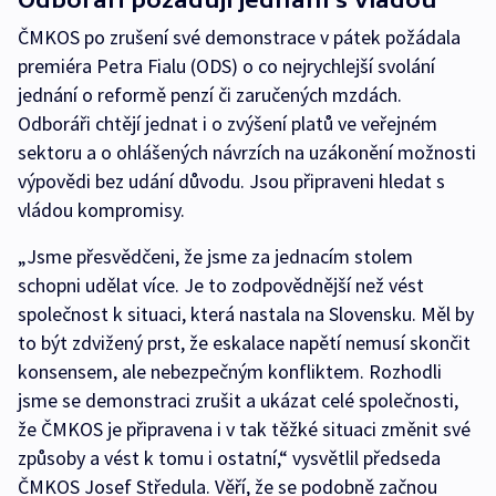
ČMKOS po zrušení své demonstrace v pátek požádala
premiéra Petra Fialu (ODS) o co nejrychlejší svolání
jednání o reformě penzí či zaručených mzdách.
Odboráři chtějí jednat i o zvýšení platů ve veřejném
sektoru a o ohlášených návrzích na uzákonění možnosti
výpovědi bez udání důvodu. Jsou připraveni hledat s
vládou kompromisy.
„Jsme přesvědčeni, že jsme za jednacím stolem
schopni udělat více. Je to zodpovědnější než vést
společnost k situaci, která nastala na Slovensku. Měl by
to být zdvižený prst, že eskalace napětí nemusí skončit
konsensem, ale nebezpečným konfliktem. Rozhodli
jsme se demonstraci zrušit a ukázat celé společnosti,
že ČMKOS je připravena i v tak těžké situaci změnit své
způsoby a vést k tomu i ostatní,“ vysvětlil předseda
ČMKOS Josef Středula. Věří, že se podobně začnou