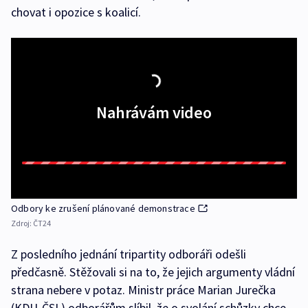
chovat i opozice s koalicí.
Nahrávám video
Odbory ke zrušení plánované demonstrace
Zdroj:
ČT24
Z posledního jednání tripartity odboráři odešli
předčasně. Stěžovali si na to, že jejich argumenty vládní
strana nebere v potaz. Ministr práce Marian Jurečka
(KDU-ČSL) odborářům slíbil, že o svolání schůzky chce