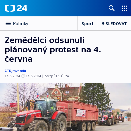
Sport
SLEDOVAT
Rubriky
Zemědělci odsunuli
plánovaný protest na 4.
června
ČTK
,
mvr
,
mlu
17. 5. 2024
17. 5. 2024
|
Zdroj:
ČTK
,
ČT24