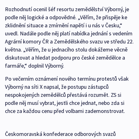
Rozhodnutí ocenil šéf resortu zemědělství Výborný, je
podle něj logické a odpovědné. „Věřím, že přispěje ke
zklidnění situace a zmírnění napětí i u nás v Česku,“
uvedl. Nadále podle něj platí nabídka jednání s vedením
Agrární komory ČR a Zemědělského svazu ve středu 22.
května. „Věřím, že u jednacího stolu dokážeme věcně
diskutovat a hledat podporu pro české zemědělce a
farmáře,“ doplnil Výborný.
Po večerním oznámení nového termínu protestů však
Výborný na síti X napsal, že postupu zástupců
nespokojených zemědělců přestává rozumět. ZS si
podle něj musí vybrat, jestli chce jednat, nebo zda si
chce za každou cenu před volbami zademonstrovat.
Českomoravská konfederace odborových svazů