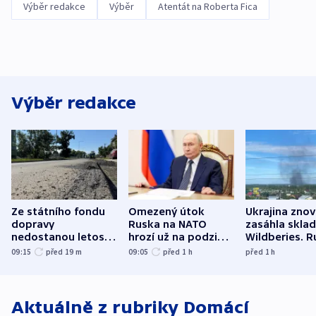
Výběr redakce
Výběr
Atentát na Roberta Fica
Výběr redakce
Ze státního fondu
Omezený útok
Ukrajina zno
dopravy
Ruska na NATO
zasáhla skla
nedostanou letos
hrozí už na podzim,
Wildberies. 
kraje na silnice ani
varují tajné služby
útočili v Cha
09:15
před 19
m
09:05
před 1
h
před 1
h
korunu, řekl Půta
USA
oblasti
Aktuálně z rubriky
Domácí