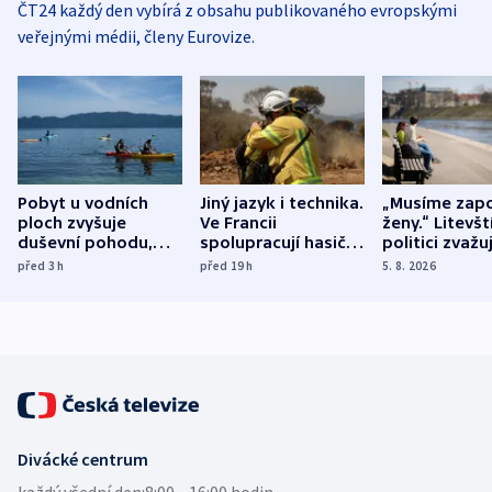
ČT24 každý den vybírá z obsahu publikovaného evropskými
veřejnými médii, členy Eurovize.
Pobyt u vodních
Jiný jazyk i technika.
„Musíme zapo
ploch zvyšuje
Ve Francii
ženy.“ Litevšt
duševní pohodu,
spolupracují hasiči z
politici zvažuj
ukázala
různých zemí
dohodu o
před 3
h
před 19
h
5. 8. 2026
mezinárodní studie
demografii
Divácké centrum
každý všední den:
8:00—16:00 hodin