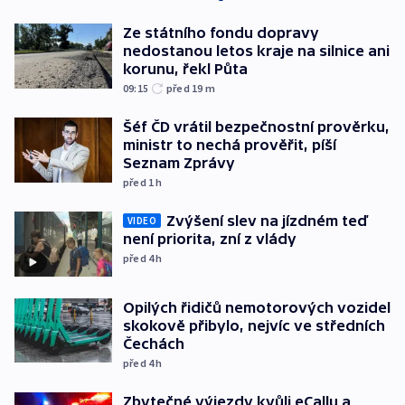
Ze státního fondu dopravy
nedostanou letos kraje na silnice ani
korunu, řekl Půta
09:15
před 19
m
Šéf ČD vrátil bezpečnostní prověrku,
ministr to nechá prověřit, píší
Seznam Zprávy
před 1
h
Zvýšení slev na jízdném teď
VIDEO
není priorita, zní z vlády
před 4
h
Opilých řidičů nemotorových vozidel
skokově přibylo, nejvíc ve středních
Čechách
před 4
h
Zbytečné výjezdy kvůli eCallu a