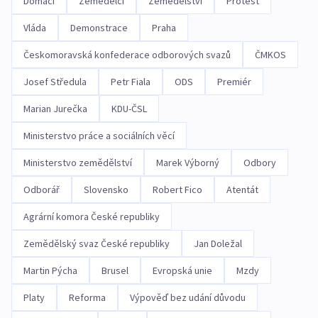
Domácí
Zemědělci
Zemědělství
Protest
Vláda
Demonstrace
Praha
Českomoravská konfederace odborových svazů
ČMKOS
Josef Středula
Petr Fiala
ODS
Premiér
Marian Jurečka
KDU-ČSL
Ministerstvo práce a sociálních věcí
Ministerstvo zemědělství
Marek Výborný
Odbory
Odborář
Slovensko
Robert Fico
Atentát
Agrární komora České republiky
Zemědělský svaz České republiky
Jan Doležal
Martin Pýcha
Brusel
Evropská unie
Mzdy
Platy
Reforma
Výpověď bez udání důvodu