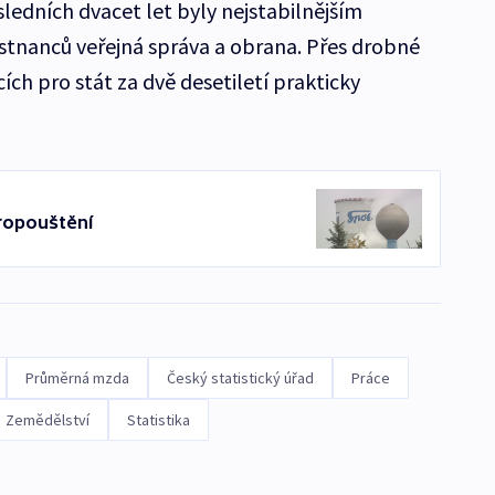
ledních dvacet let byly nejstabilnějším
tnanců veřejná správa a obrana. Přes drobné
ících pro stát za dvě desetiletí prakticky
propouštění
Průměrná mzda
Český statistický úřad
Práce
Zemědělství
Statistika