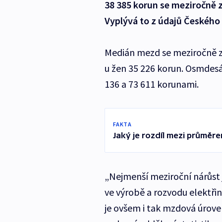
38 385 korun se meziročně z
Vyplývá to z údajů Českého 
Medián mezd se meziročně zvý
u žen 35 226 korun. Osmdes
136 a 73 611 korunami.
FAKTA
Jaký je rozdíl mezi průmě
„Nejmenší meziroční nárůst 
ve výrobě a rozvodu elektři
je ovšem i tak mzdová úrov