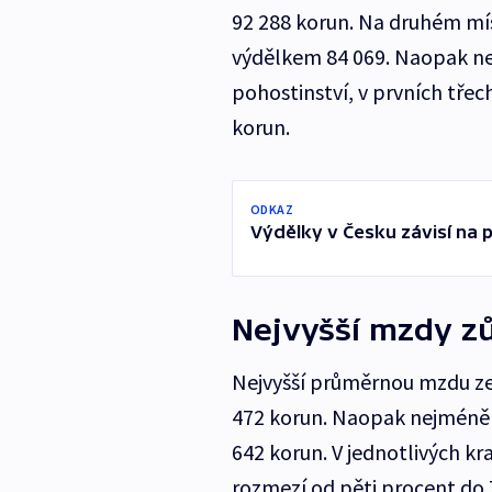
92 288 korun. Na druhém míst
výdělkem 84 069. Naopak nej
pohostinství, v prvních tře
korun.
ODKAZ
Výdělky v Česku závisí na po
Nejvyšší mzdy zů
Nejvyšší průměrnou mzdu ze v
472 korun. Naopak nejméně 
642 korun. V jednotlivých k
rozmezí od pěti procent do 