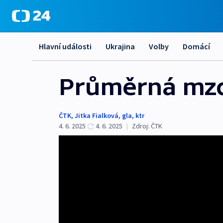
Hlavní události
Ukrajina
Volby
Domácí
Průměrná mzda
ČTK
,
Jitka Fialková
,
gla
,
ktr
4. 6. 2025
4. 6. 2025
|
Zdroj:
ČTK