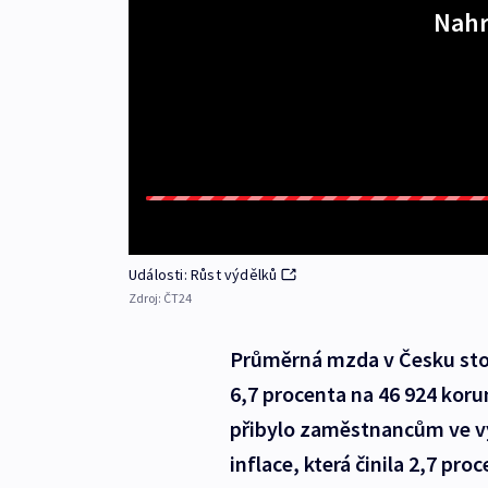
Nahr
Události: Růst výdělků
Zdroj:
ČT24
Průměrná mzda v Česku stou
6,7 procenta na 46 924 kor
přibylo zaměstnancům ve vý
inflace, která činila 2,7 pr