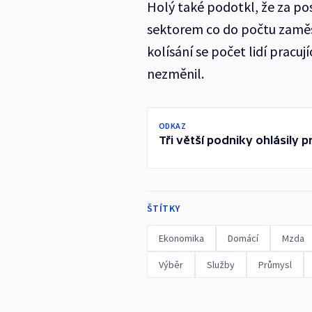
Holý také podotkl, že za pos
sektorem co do počtu zaměs
kolísání se počet lidí pracuj
nezměnil.
ODKAZ
Tři větší podniky ohlásily 
ŠTÍTKY
Ekonomika
Domácí
Mzda
Výběr
Služby
Průmysl