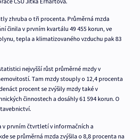
práce ČSÚ Jitka Erhartová.
tly zhruba o tři procenta. Průměrná mzda
í činila v prvním kvartálu 49 455 korun, ve
 plynu, tepla a klimatizovaného vzduchu pak 83
atistici nejvyšší růst průměrné mzdy v
 nemovitostí. Tam mzdy stouply o 12,4 procenta
denáct procent se zvýšily mzdy také v
hnických činnostech a dosáhly 61 594 korun. O
tavebnictví.
 v prvním čtvrtletí v informačních a
kde se průměrná mzda zvýšila o 8,8 procenta na