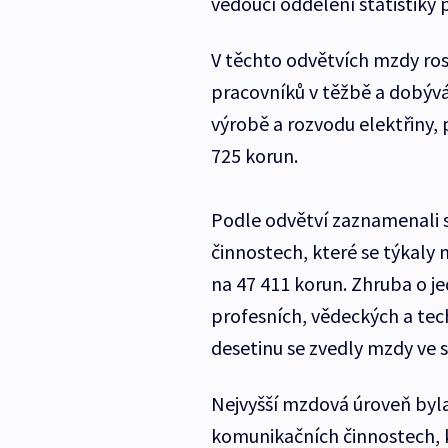
vedoucí oddělení statistiky 
V těchto odvětvích mzdy ros
pracovníků v těžbě a dobýván
výrobě a rozvodu elektřiny,
725 korun.
Podle odvětví zaznamenali st
činnostech, které se týkaly
na 47 411 korun. Zhruba o je
profesních, vědeckých a tec
desetinu se zvedly mzdy ve s
Nejvyšší mzdová úroveň byla
komunikačních činnostech, 