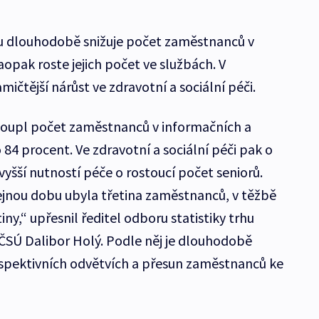
u dlouhodobě snižuje počet zaměstnanců v
opak roste jejich počet ve službách. V
ičtější nárůst ve zdravotní a sociální péči.
stoupl počet zaměstnanců v informačních a
84 procent. Ve zdravotní a sociální péči pak o
 vyšší nutností péče o rostoucí počet seniorů.
ejnou dobu ubyla třetina zaměstnanců, v těžbě
ny,“ upřesnil ředitel odboru statistiky trhu
 ČSÚ Dalibor Holý. Podle něj je dlouhodobě
spektivních odvětvích a přesun zaměstnanců ke