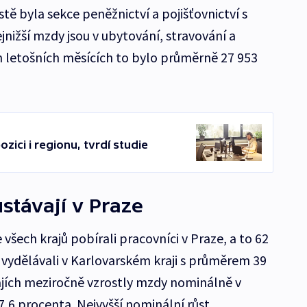
ě byla sekce peněžnictví a pojišťovnictví s
nižší mzdy jsou v ubytování, stravování a
ch letošních měsících to bylo průměrně 27 953
zici i regionu, tvrdí studie
stávají v Praze
šech krajů pobírali pracovníci v Praze, a to 62
vydělávali v Karlovarském kraji s průměrem 39
rajích meziročně vzrostly mzdy nominálně v
7,6 procenta. Nejvyšší nominální růst