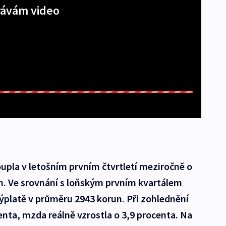
ávám video
pla v letošním prvním čtvrtletí meziročně o
un. Ve srovnání s loňským prvním kvartálem
platě v průměru 2943 korun. Při zohlednění
ocenta, mzda reálně vzrostla o 3,9 procenta. Na