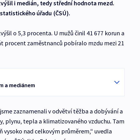
výšil i medián, tedy střední hodnota mezd.
statistického úřadu (ČSÚ).
šil o 5,3 procenta. U mužů činil 41 677 korun a
át procent zaměstnanců pobíralo mzdu mezi 21
rem a mediánem
jsme zaznamenali v odvětví těžba a dobývání a
ny, plynu, tepla a klimatizovaného vzduchu. Tam
eň vysoko nad celkovým průměrem,“ uvedla