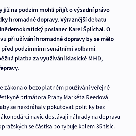
by již na podzim mohli přijít o výsadní právo
dky hromadné dopravy. Výraznější debatu
lnědemokratický poslanec Karel Šplíchal. O
evu při užívání hromadné dopravy by se mělo
ě před podzimními senátními volbami.
běžná platba za využívání klasické MHD,
řepravy.
 se zákona o bezoplatném používání veřejné
ěstkyně primátora Prahy Markéta Reedová,
 aby se nezdráhaly pokutovat politiky bez
 zákonodárci navíc dostávají náhrady na dopravu
mopražských se částka pohybuje kolem 35 tisíc.