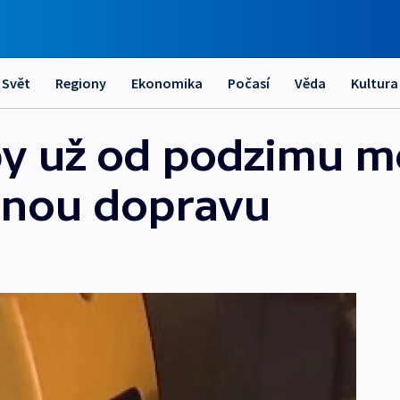
Svět
Regiony
Ekonomika
Počasí
Věda
Kultura
y už od podzimu moh
ejnou dopravu