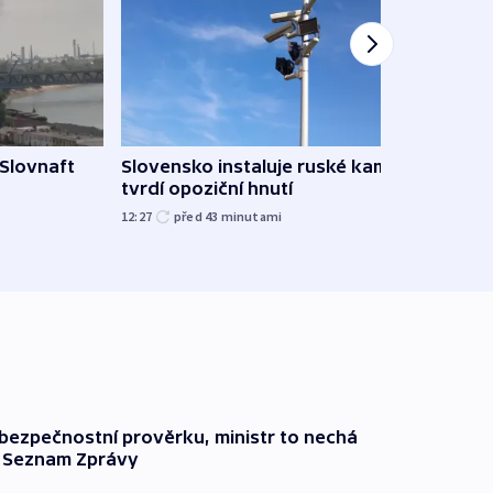
 Slovnaft
Slovensko instaluje ruské kamery,
AI po
tvrdí opoziční hnutí
Vědci
12:27
před 43
minutami
před 1
l bezpečnostní prověrku, ministr to nechá
ší Seznam Zprávy