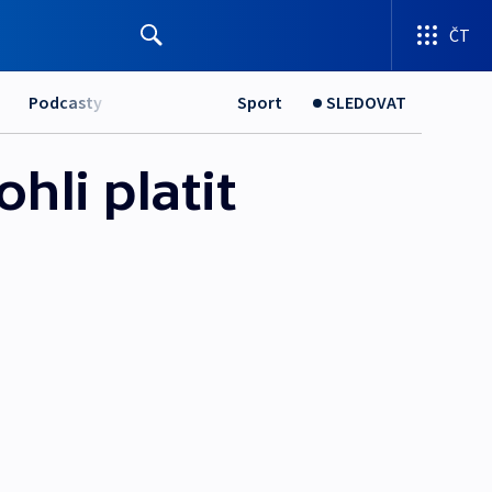
ČT
Podcasty
Sport
SLEDOVAT
li platit