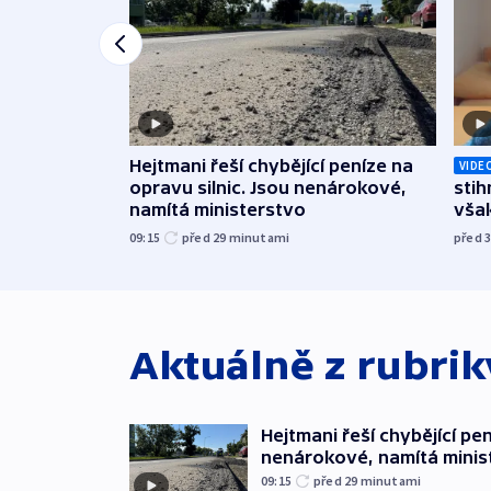
Hejtmani řeší chybějící peníze na
VIDE
opravu silnic. Jsou nenárokové,
stih
namítá ministerstvo
však
09:15
před 29
minutami
před 
Aktuálně z rubri
Hejtmani řeší chybějící pen
nenárokové, namítá minis
09:15
před 29
minutami