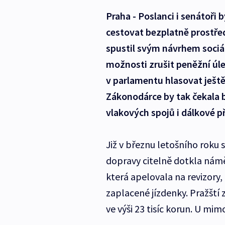
Praha - Poslanci i senátoři 
cestovat bezplatně prostře
spustil svým návrhem sociá
možnosti zrušit peněžní úl
v parlamentu hlasovat ješt
Zákonodárce by tak čekala 
vlakových spojů i dálkové p
Již v březnu letošního roku
dopravy citelně dotkla nám
která apelovala na revizory,
zaplacené jízdenky. Pražští
ve výši 23 tisíc korun. U mi