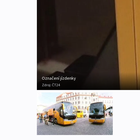
Označení jízdenky
Zdroj:
ČT24