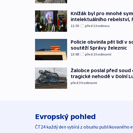
Knížák byl pro mnohé sy
intelektuálního rebelství, 
11:30
před 1
hodinou
Policie obvinila pět lidí v 
soutěží Správy železnic
13:08
před 2
hodinami
Žalobce poslal před soud d
tragické nehodě v Dolní L
před 3
hodinami
Evropský pohled
ČT24 každý den vybírá z obsahu publikovaného e