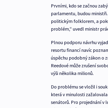
Prvními, kdo se začnou zabýv
parlamentu, budou ministři. „
politickým folklorem, a pok
problém,“ uvedl ministr prác
Plnou podporu návrhu vyjadřu
resortu financí navíc poznam
úspěchu podobný zákon o z
Reedové může zrušení svobo
výši několika milionů.
Do problému se vložil i sou
která v minulosti zažaloval
senátorů. Pro projednání v 