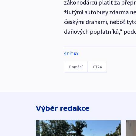
zákonodárců platit za přep
žlutými autobusy zdarma neje
českými drahami, neboť tyt
daňových poplatníků,“ podo
ŠTÍTKY
Domácí
ČT24
Výběr redakce