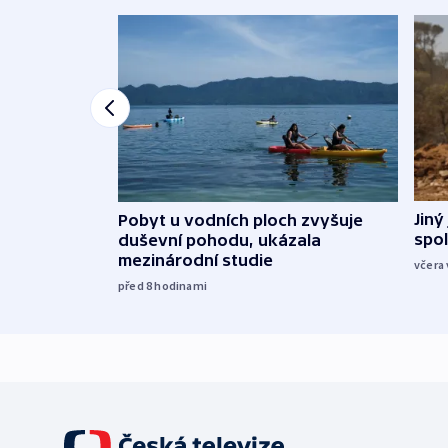
Jiný
Pobyt u vodních ploch zvyšuje
spol
duševní pohodu, ukázala
mezinárodní studie
včera 
před 8
hodinami