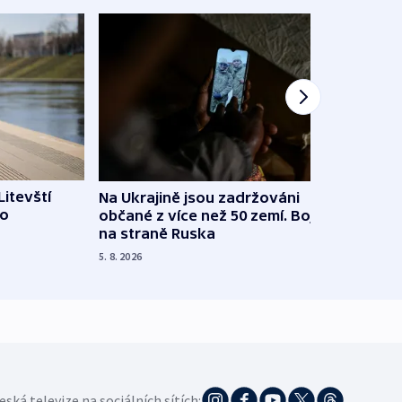
Litevští
Na Ukrajině jsou zadržováni
Španě
 o
občané z více než 50 zemí. Bojovali
dosta
na straně Ruska
4. 8. 20
5. 8. 2026
eská televize na sociálních sítích: