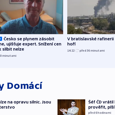
Česko se plynem zásobit
V bratislavské rafinerii
O
ne, ujišťuje expert. Snížení cen
hoří
 slíbit nelze
14:22
před 36
minutami
30
minutami
ky
Domácí
íze na opravu silnic. Jsou
Šéf ČD vráti
terstvo
prověřit, pí
před 6
hodinami