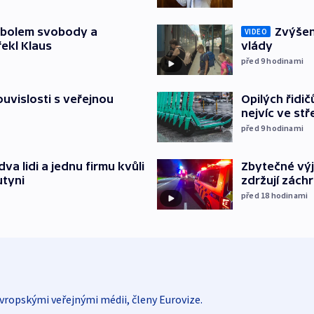
mbolem svobody a
Zvýšení
VIDEO
řekl Klaus
vlády
před 9
hodinami
souvislosti s veřejnou
Opilých řidi
nejvíc ve st
před 9
hodinami
Zbytečné výj
va lidi a jednu firmu kvůli
zdržují zách
utyni
před 18
hodinami
vropskými veřejnými médii, členy Eurovize.