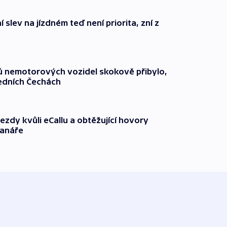
 slev na jízdném teď není priorita, zní z
čů nemotorových vozidel skokově přibylo,
ředních Čechách
ezdy kvůli eCallu a obtěžující hovory
ranáře