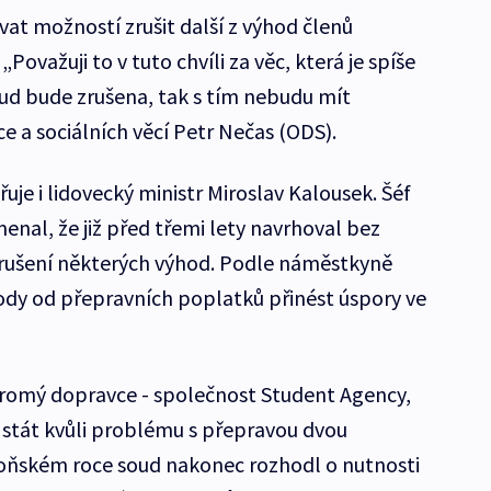
at možností zrušit další z výhod členů
Považuji to v tuto chvíli za věc, která je spíše
ud bude zrušena, tak s tím nebudu mít
e a sociálních věcí Petr Nečas (ODS).
je i lidovecký ministr Miroslav Kalousek. Šéf
enal, že již před třemi lety navrhoval bez
rušení některých výhod. Podle náměstkyně
dy od přepravních poplatků přinést úspory ve
kromý dopravce - společnost Student Agency,
a stát kvůli problému s přepravou dvou
loňském roce soud nakonec rozhodl o nutnosti