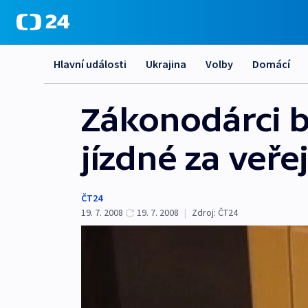
Hlavní události
Ukrajina
Volby
Domácí
Zákonodárci b
jízdné za veř
ČT24
19. 7. 2008
19. 7. 2008
|
Zdroj:
ČT24