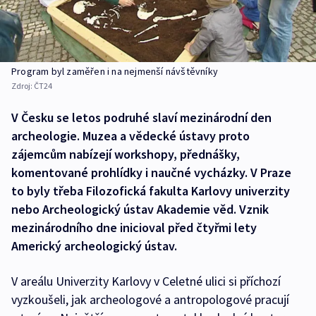
Program byl zaměřen i na nejmenší návštěvníky
Zdroj:
ČT24
V Česku se letos podruhé slaví mezinárodní den
archeologie. Muzea a vědecké ústavy proto
zájemcům nabízejí workshopy, přednášky,
komentované prohlídky i naučné vycházky. V Praze
to byly třeba Filozofická fakulta Karlovy univerzity
nebo Archeologický ústav Akademie věd. Vznik
mezinárodního dne inicioval před čtyřmi lety
Americký archeologický ústav.
V areálu Univerzity Karlovy v Celetné ulici si příchozí
vyzkoušeli, jak archeologové a antropologové pracují