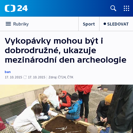
Sport
SLEDOVAT
Rubriky
Vykopávky mohou být i
dobrodružné, ukazuje
mezinárodní den archeologie
ban
17. 10. 2015
17. 10. 2015
|
Zdroj:
ČT24, ČTK