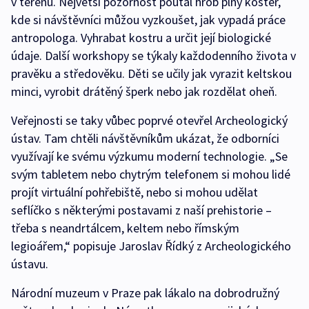
v terénu. Největší pozornost poutal hrob plný koster,
kde si návštěvníci můžou vyzkoušet, jak vypadá práce
antropologa. Vyhrabat kostru a určit její biologické
údaje. Další workshopy se týkaly každodenního života v
pravěku a středověku. Děti se učily jak vyrazit keltskou
minci, vyrobit drátěný šperk nebo jak rozdělat oheň.
Veřejnosti se taky vůbec poprvé otevřel Archeologický
ústav. Tam chtěli návštěvníkům ukázat, že odborníci
využívají ke svému výzkumu moderní technologie. „Se
svým tabletem nebo chytrým telefonem si mohou lidé
projít virtuální pohřebiště, nebo si mohou udělat
seflíčko s některými postavami z naší prehistorie –
třeba s neandrtálcem, keltem nebo římským
legioářem,“ popisuje Jaroslav Řídký z Archeologického
ústavu.
Národní muzeum v Praze pak lákalo na dobrodružný