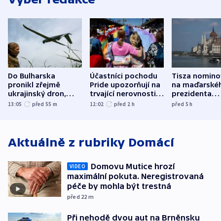
Do Bulharska
Účastníci pochodu
Tisza nomino
pronikl zřejmě
Pride upozorňují na
na maďarské
ukrajinský dron,
trvající nerovnosti i
prezidenta
explodoval kilometr
společenskou
bývalého šéf
13:05
před 55
m
12:02
před 2
h
před 5
h
od plynovodu
atmosféru
nejvyššího s
Aktuálně z rubriky
Domácí
Domovu Mutice hrozí
VIDEO
maximální pokuta. Neregistrovaná
péče by mohla být trestná
před 22
m
Při nehodě dvou aut na Brněnsku