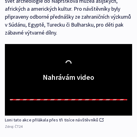
svět archeologie do Náprstkova muzea asijských,
afrických a amerických kultur. Pro návštěvníky byly
připraveny odborné přednášky ze zahraničních výzkumů
v Súdánu, Egyptě, Turecku či Bulharsku, pro děti pak
zábavné výtvarné dílny.
Nahrávám video
Loni tato akce přilákala přes tři tisíce návštěvníků
Zdroj:
ČT24