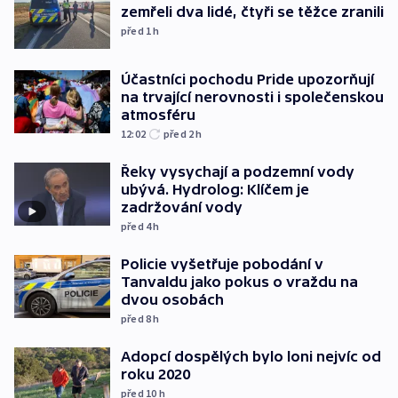
zemřeli dva lidé, čtyři se těžce zranili
před 1
h
Účastníci pochodu Pride upozorňují
na trvající nerovnosti i společenskou
atmosféru
12:02
před 2
h
Řeky vysychají a podzemní vody
ubývá. Hydrolog: Klíčem je
zadržování vody
před 4
h
Policie vyšetřuje pobodání v
Tanvaldu jako pokus o vraždu na
dvou osobách
před 8
h
Adopcí dospělých bylo loni nejvíc od
roku 2020
před 10
h