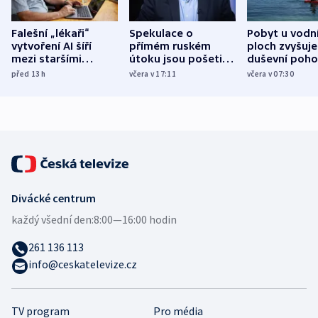
Falešní „lékaři“
Spekulace o
Pobyt u vodn
vytvoření AI šíří
přímém ruském
ploch zvyšuje
mezi staršími
útoku jsou pošetilé,
duševní poho
Poláky nebezpečné
míní estonský
ukázala
před 13
h
včera v 17:11
včera v 07:30
zdravotní rady
bezpečnostní
mezinárodní 
expert
Divácké centrum
každý všední den:
8:00—16:00 hodin
261 136 113
info@ceskatelevize.cz
TV program
Pro média