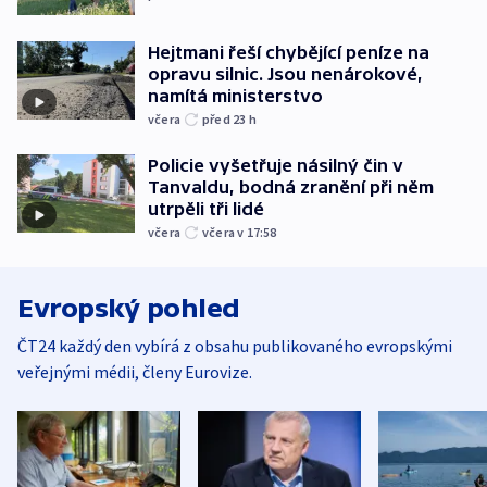
Hejtmani řeší chybějící peníze na
opravu silnic. Jsou nenárokové,
namítá ministerstvo
včera
před 23
h
Policie vyšetřuje násilný čin v
Tanvaldu, bodná zranění při něm
utrpěli tři lidé
včera
včera v 17:58
Evropský pohled
ČT24 každý den vybírá z obsahu publikovaného evropskými
veřejnými médii, členy Eurovize.