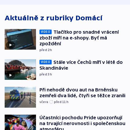
Aktuálně z rubriky
Domácí
Tlačítko pro snadné vrácení
VIDEO
zboží míří na e-shopy. Byť má
zpoždění
před 2
h
Stále více Čechů míří v létě do
VIDEO
Skandinávie
před 3
h
Při nehodě dvou aut na Brněnsku
zemřeli dva lidé, čtyři se těžce zranili
včera
před 11
h
Účastníci pochodu Pride upozorňují
na trvající nerovnosti i společenskou
atmosféru