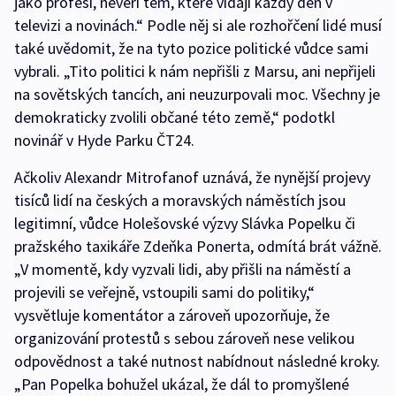
jako profesi, nevěří těm, které vídají každý den v
televizi a novinách.“ Podle něj si ale rozhořčení lidé musí
také uvědomit, že na tyto pozice politické vůdce sami
vybrali. „Tito politici k nám nepřišli z Marsu, ani nepřijeli
na sovětských tancích, ani neuzurpovali moc. Všechny je
demokraticky zvolili občané této země,“ podotkl
novinář v Hyde Parku ČT24.
Ačkoliv Alexandr Mitrofanof uznává, že nynější projevy
tisíců lidí na českých a moravských náměstích jsou
legitimní, vůdce Holešovské výzvy Slávka Popelku či
pražského taxikáře Zdeňka Ponerta, odmítá brát vážně.
„V momentě, kdy vyzvali lidi, aby přišli na náměstí a
projevili se veřejně, vstoupili sami do politiky,“
vysvětluje komentátor a zároveň upozorňuje, že
organizování protestů s sebou zároveň nese velikou
odpovědnost a také nutnost nabídnout následné kroky.
„Pan Popelka bohužel ukázal, že dál to promyšlené