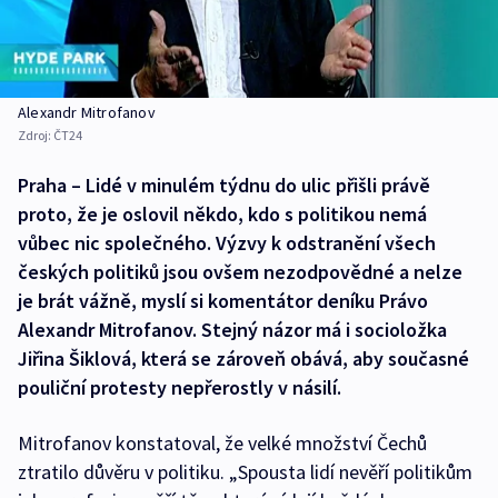
Alexandr Mitrofanov
Zdroj:
ČT24
Praha – Lidé v minulém týdnu do ulic přišli právě
proto, že je oslovil někdo, kdo s politikou nemá
vůbec nic společného. Výzvy k odstranění všech
českých politiků jsou ovšem nezodpovědné a nelze
je brát vážně, myslí si komentátor deníku Právo
Alexandr Mitrofanov. Stejný názor má i socioložka
Jiřina Šiklová, která se zároveň obává, aby současné
pouliční protesty nepřerostly v násilí.
Mitrofanov konstatoval, že velké množství Čechů
ztratilo důvěru v politiku. „Spousta lidí nevěří politikům