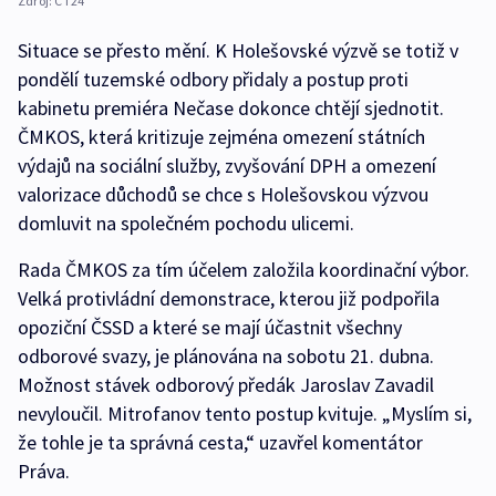
Zdroj:
ČT24
Situace se přesto mění. K Holešovské výzvě se totiž v
pondělí tuzemské odbory přidaly a postup proti
kabinetu premiéra Nečase dokonce chtějí sjednotit.
ČMKOS, která kritizuje zejména omezení státních
výdajů na sociální služby, zvyšování DPH a omezení
valorizace důchodů se chce s Holešovskou výzvou
domluvit na společném pochodu ulicemi.
Rada ČMKOS za tím účelem založila koordinační výbor.
Velká protivládní demonstrace, kterou již podpořila
opoziční ČSSD a které se mají účastnit všechny
odborové svazy, je plánována na sobotu 21. dubna.
Možnost stávek odborový předák Jaroslav Zavadil
nevyloučil. Mitrofanov tento postup kvituje. „Myslím si,
že tohle je ta správná cesta,“ uzavřel komentátor
Práva.