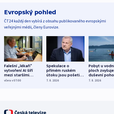
Evropský pohled
ČT24 každý den vybírá z obsahu publikovaného evropskými
veřejnými médii, členy Eurovize.
Falešní „lékaři“
Spekulace o
Pobyt u vodn
vytvoření AI šíří
přímém ruském
ploch zvyšuje
mezi staršími
útoku jsou pošetilé,
duševní poho
Poláky nebezpečné
míní estonský
ukázala
včera v 07:00
7. 8. 2026
7. 8. 2026
zdravotní rady
bezpečnostní
mezinárodní 
expert