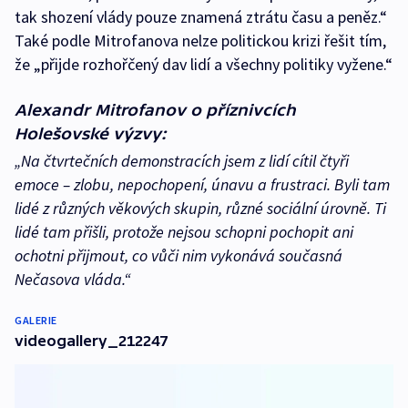
tak shození vlády pouze znamená ztrátu času a peněz.“
Také podle Mitrofanova nelze politickou krizi řešit tím,
že „přijde rozhořčený dav lidí a všechny politiky vyžene.“
Alexandr Mitrofanov o příznivcích
Holešovské výzvy:
„Na čtvrtečních demonstracích jsem z lidí cítil čtyři
emoce – zlobu, nepochopení, únavu a frustraci. Byli tam
lidé z různých věkových skupin, různé sociální úrovně. Ti
lidé tam přišli, protože nejsou schopni pochopit ani
ochotni přijmout, co vůči nim vykonává současná
Nečasova vláda.“
GALERIE
videogallery_212247