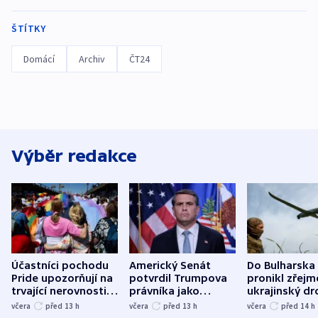
ŠTÍTKY
Domácí
Archiv
ČT24
Výběr redakce
Účastníci pochodu
Americký Senát
Do Bulharska
Pride upozorňují na
potvrdil Trumpova
pronikl zřejm
trvající nerovnosti i
právníka jako
ukrajinský dr
společenskou
ministra
explodoval k
včera
před 13
h
včera
před 13
h
včera
před 14
h
atmosféru
spravedlnosti
od plynovod