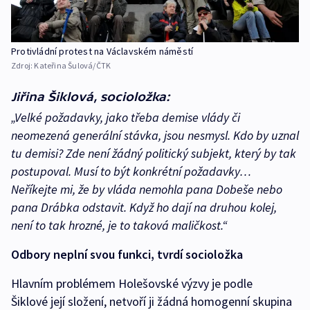
Protivládní protest na Václavském náměstí
Zdroj:
Kateřina Šulová/ČTK
Jiřina Šiklová, socioložka:
„Velké požadavky, jako třeba demise vlády či
neomezená generální stávka, jsou nesmysl. Kdo by uznal
tu demisi? Zde není žádný politický subjekt, který by tak
postupoval. Musí to být konkrétní požadavky…
Neříkejte mi, že by vláda nemohla pana Dobeše nebo
pana Drábka odstavit. Když ho dají na druhou kolej,
není to tak hrozné, je to taková maličkost.“
Odbory neplní svou funkci, tvrdí socioložka
Hlavním problémem Holešovské výzvy je podle
Šiklové její složení, netvoří ji žádná homogenní skupina