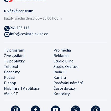
Divácké centrum
každý všední den:
8:00—16:00 hodin
261 136 113
info@ceskatelevize.cz
TV program
Pro média
Živé vysílání
Reklama
TV poplatky
Studio Brno
Teletext
Studio Ostrava
Podcasty
Rada ČT
Počasí
Kariéra
E-shop
Podávání námětů
Mobilní a TV aplikace
Časté dotazy
Vše o ČT
Kontakty