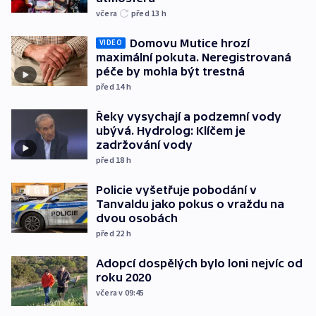
včera
před 13
h
Domovu Mutice hrozí
VIDEO
maximální pokuta. Neregistrovaná
péče by mohla být trestná
před 14
h
Řeky vysychají a podzemní vody
ubývá. Hydrolog: Klíčem je
zadržování vody
před 18
h
Policie vyšetřuje pobodání v
Tanvaldu jako pokus o vraždu na
dvou osobách
před 22
h
Adopcí dospělých bylo loni nejvíc od
roku 2020
včera v 09:45