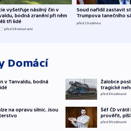
cie vyšetřuje násilný čin v
Soud nařídil zastavit s
aldu, bodná zranění při něm
Trumpova tanečního s
li tři lidé
před 1
hodinou
před 54
minutami
ky
Domácí
čin v Tanvaldu, bodná
Žalobce posla
lidé
tragické neh
před 6
hodinami
Šéf ČD vráti
íze na opravu silnic. Jsou
prověřit, pí
terstvo
před 9
hodinami