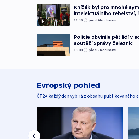
Knížák byl pro mnohé sy
intelektuálního rebelství, 
11:30
před 4
hodinami
Policie obvinila pět lidí v 
soutěží Správy železnic
13:08
před 5
hodinami
Evropský pohled
ČT24 každý den vybírá z obsahu publikovaného e