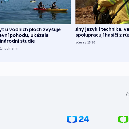
Jiný jazyk i technika. Ve
t u vodních ploch zvyšuje
spolupracují hasiči z r
evní pohodu, ukázala
inárodní studie
včera v 15:30
11
hodinami
Č