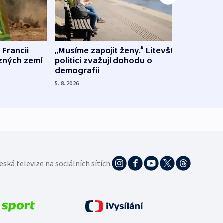
 Francii
„Musíme zapojit ženy.“ Litevští
Na Uk
ůzných zemí
politici zvažují dohodu o
občan
demografii
na s
5. 8. 2026
5. 8. 20
eská televize na sociálních sítích: