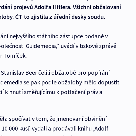
ání projevů Adolfa Hitlera. Všichni obžalovaní
loby. ČT to zjistila z úřední desky soudu.
ání nejvyššího státního zástupce podané v
lečnosti Guidemedia,“ uvádí v tiskové zprávě
r Tomíček.
Stanislav Beer čelili obžalobě pro popírání
uidemedia se pak podle obžaloby mělo dopustit
í k hnutí směřujícímu k potlačení práv a
la spočívat v tom, že jmenovaní obvinění
 10 000 kusů vydali a prodávali knihu ‚Adolf