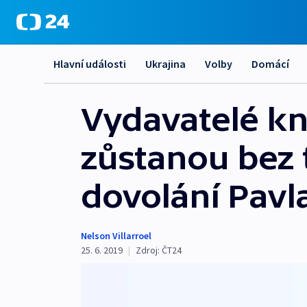
Hlavní události
Ukrajina
Volby
Domácí
Vydavatelé kn
zůstanou bez t
dovolání Pav
Nelson Villarroel
25. 6. 2019
|
Zdroj:
ČT24