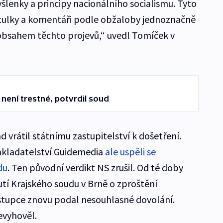
myšlenky a principy nacionálního socialismu. Tyto
itulky a komentáři podle obžaloby jednoznačně
s obsahem těchto projevů,“ uvedl Tomíček v
není trestné, potvrdil soud
 vrátil státnímu zastupitelství k došetření.
nakladatelství Guidemedia
ale uspěli se
du
. Ten původní verdikt NS zrušil. Od té doby
utí Krajského soudu v Brně o zproštění
ástupce znovu podal nesouhlasné dovolání.
evyhověl.