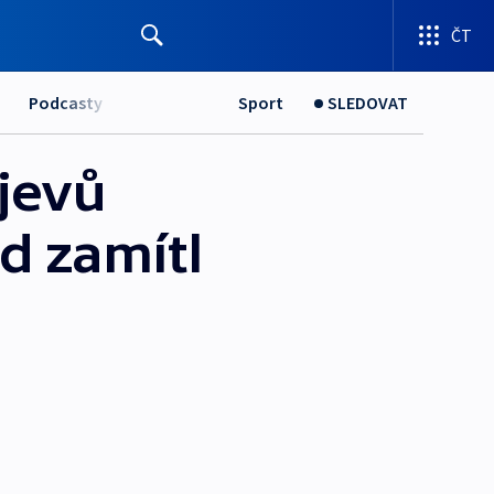
ČT
Podcasty
Sport
SLEDOVAT
jevů
d zamítl