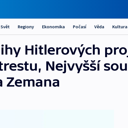
Svět
Regiony
Ekonomika
Počasí
Věda
Kultura
ihy Hitlerových pro
restu, Nejvyšší sou
la Zemana