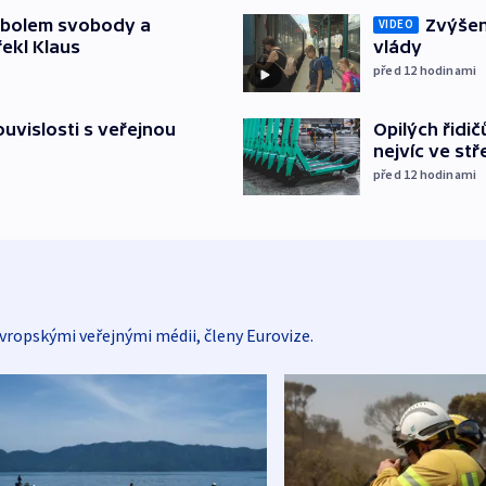
Zvýšení
mbolem svobody a
VIDEO
vlády
řekl Klaus
před 12
hodinami
Opilých řidi
souvislosti s veřejnou
nejvíc ve st
před 12
hodinami
vropskými veřejnými médii, členy Eurovize.