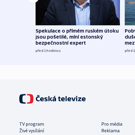
Spekulace o přímém ruském útoku
Poby
jsou pošetilé, míní estonský
duš
bezpečnostní expert
mez
před 1
hodinou
před 
TV program
Pro média
Živé vysílání
Reklama