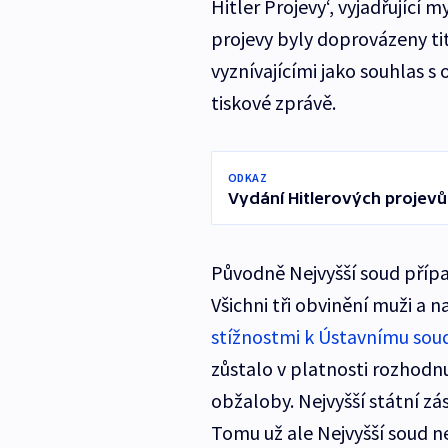
Hitler Projevy‘, vyjadřující 
projevy byly doprovázeny t
vyznívajícími jako souhlas 
tiskové zprávě.
ODKAZ
Vydání Hitlerových projevů 
Původně Nejvyšší soud případ
Všichni tři obvinění muži a 
stížnostmi k Ústavnímu sou
zůstalo v platnosti rozhodn
obžaloby. Nejvyšší státní z
Tomu už ale Nejvyšší soud n