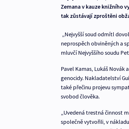
Zemana v kauze knižního vyd
tak zůstávají zproštěni obža
„Nejvyšší soud odmítl dovol
neprospěch obviněných a spo
mluvčí Nejvyššího soudu Pet
Pavel Kamas, Lukáš Novák a 
genocidy. Nakladatelství G
také přečinu projevu sympati
svobod člověka.
„Uvedená trestná činnost mě
společně vytvořili, v nákladu