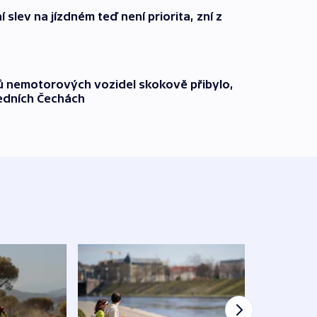
 slev na jízdném teď není priorita, zní z
čů nemotorových vozidel skokově přibylo,
ředních Čechách