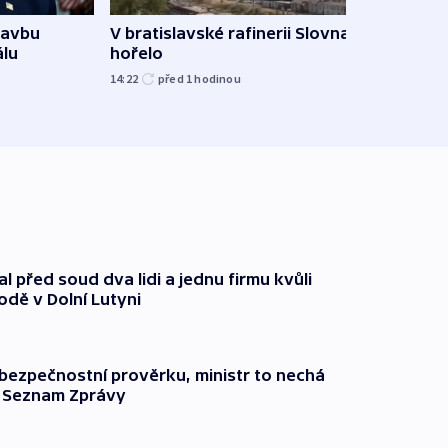
tavbu
V bratislavské rafinerii Slovnaft
Ukra
álu
hořelo
Wildb
Char
14:22
před 1
hodinou
09:02
l před soud dva lidi a jednu firmu kvůli
odě v Dolní Lutyni
l bezpečnostní prověrku, ministr to nechá
ší Seznam Zprávy