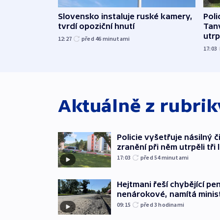
Slovensko instaluje ruské kamery,
Poli
tvrdí opoziční hnutí
Tanv
utrpě
12:27
před 46
minutami
17:03
Aktuálně z rubri
Policie vyšetřuje násilný 
zranění při něm utrpěli tři 
17:03
před 54
minutami
Hejtmani řeší chybějící pen
nenárokové, namítá minis
09:15
před 3
hodinami