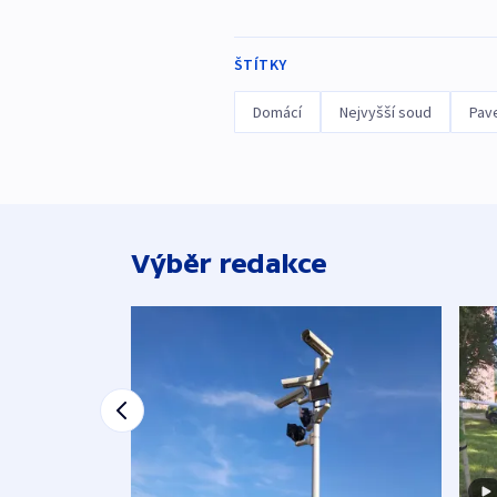
ŠTÍTKY
Domácí
Nejvyšší soud
Pav
Výběr redakce