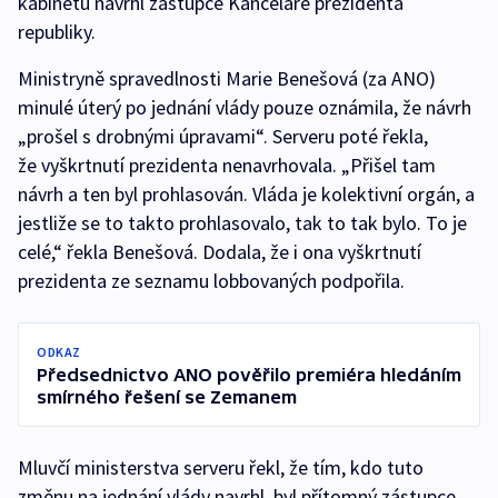
kabinetu navrhl zástupce Kanceláře prezidenta
republiky.
Ministryně spravedlnosti Marie Benešová (za ANO)
minulé úterý po jednání vlády pouze oznámila, že návrh
„prošel s drobnými úpravami“. Serveru poté řekla,
že vyškrtnutí prezidenta nenavrhovala. „Přišel tam
návrh a ten byl prohlasován. Vláda je kolektivní orgán, a
jestliže se to takto prohlasovalo, tak to tak bylo. To je
celé,“ řekla Benešová. Dodala, že i ona vyškrtnutí
prezidenta ze seznamu lobbovaných podpořila.
ODKAZ
Předsednictvo ANO pověřilo premiéra hledáním
smírného řešení se Zemanem
Mluvčí ministerstva serveru řekl, že tím, kdo tuto
změnu na jednání vlády navrhl, byl přítomný zástupce