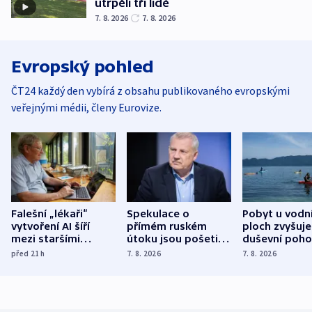
utrpěli tři lidé
7. 8. 2026
7. 8. 2026
Evropský pohled
ČT24 každý den vybírá z obsahu publikovaného evropskými
veřejnými médii, členy Eurovize.
Falešní „lékaři“
Spekulace o
Pobyt u vodn
vytvoření AI šíří
přímém ruském
ploch zvyšuje
mezi staršími
útoku jsou pošetilé,
duševní poho
Poláky nebezpečné
míní estonský
ukázala
před 21
h
7. 8. 2026
7. 8. 2026
zdravotní rady
bezpečnostní
mezinárodní 
expert