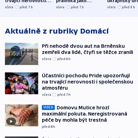
trvající nerovnosti i
právníka jako
ukrajinský dr
společenskou
ministra
explodoval k
včera
před 7
h
včera
před 7
h
včera
před 8
h
atmosféru
spravedlnosti
od plynovod
Aktuálně z rubriky
Domácí
Při nehodě dvou aut na Brněnsku
zemřeli dva lidé, čtyři se těžce zranili
včera
před 6
h
Účastníci pochodu Pride upozorňují
na trvající nerovnosti i společenskou
atmosféru
včera
před 7
h
Domovu Mutice hrozí
VIDEO
maximální pokuta. Neregistrovaná
péče by mohla být trestná
před 8
h