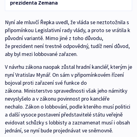
prezidenta Zemana
Nyní ale mluvčí Řepka uvedl, že vláda se neztotožnila s
připomínkou Legislativní rady vlády, a proto se vrátila k
původní variantě. Mimo jiné z toho důvodu,
že prezident není trestně odpovědný, tudíž není důvod,
aby byl mezi lobbované zařazen.
V návrhu zákona naopak zůstal hradní kancléř, kterým je
nyní Vratislav Mynář. On sám v připomínkovém řízení
bojoval proti zařazení své funkce do
zákona. Ministerstvo spravedlnosti však jeho námitky
nevyslyšelo a v zákonu povinnost pro kancléře
nechalo. Zákon o lobbování, podle kterého musí politici
a další vysoce postavení představitelé státu veřejně
evidovat schůzky s lobbisty a zaznamenat musí i obsah
jednání, se nyní bude projednávat ve sněmovně.