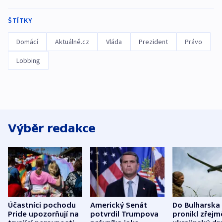
ŠTÍTKY
Domácí
Aktuálně.cz
Vláda
Prezident
Právo
Lobbing
Výběr redakce
Účastníci pochodu
Americký Senát
Do Bulharska
Pride upozorňují na
potvrdil Trumpova
pronikl zřejm