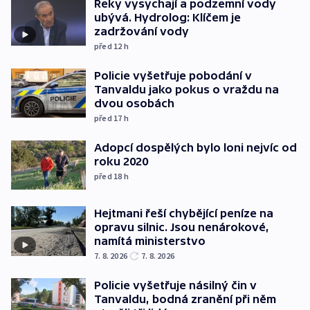
Řeky vysychají a podzemní vody
ubývá. Hydrolog: Klíčem je
zadržování vody
před 12
h
Policie vyšetřuje pobodání v
Tanvaldu jako pokus o vraždu na
dvou osobách
před 17
h
Adopcí dospělých bylo loni nejvíc od
roku 2020
před 18
h
Hejtmani řeší chybějící peníze na
opravu silnic. Jsou nenárokové,
namítá ministerstvo
7. 8. 2026
7. 8. 2026
Policie vyšetřuje násilný čin v
Tanvaldu, bodná zranění při něm