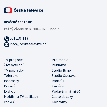
Divácké centrum
každý všední den:
8:00—16:00 hodin
261 136 113
info@ceskatelevize.cz
TV program
Pro média
Živé vysílání
Reklama
TV poplatky
Studio Brno
Teletext
Studio Ostrava
Podcasty
Rada ČT
Počasí
Kariéra
E-shop
Podávání námětů
Mobilní a TV aplikace
Časté dotazy
Vše o ČT
Kontakty