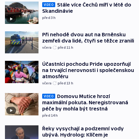
Stále více Čechů míří v létě do
VIDEO
Skandinávie
před 3
h
Při nehodě dvou aut na Brněnsku
zemřeli dva lidé, čtyři se těžce zranili
včera
před 11
h
Účastníci pochodu Pride upozorňují
na trvající nerovnosti i společenskou
atmosféru
včera
před 13
h
Domovu Mutice hrozí
VIDEO
maximální pokuta. Neregistrovaná
péče by mohla být trestná
před 14
h
Řeky vysychají a podzemní vody
ubývá. Hydrolog: Klíčem je