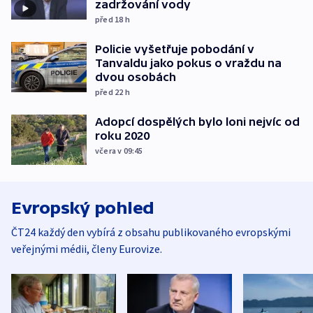
zadržování vody
před 18
h
Policie vyšetřuje pobodání v
Tanvaldu jako pokus o vraždu na
dvou osobách
před 22
h
Adopcí dospělých bylo loni nejvíc od
roku 2020
včera v 09:45
Evropský pohled
ČT24 každý den vybírá z obsahu publikovaného evropskými
veřejnými médii, členy Eurovize.