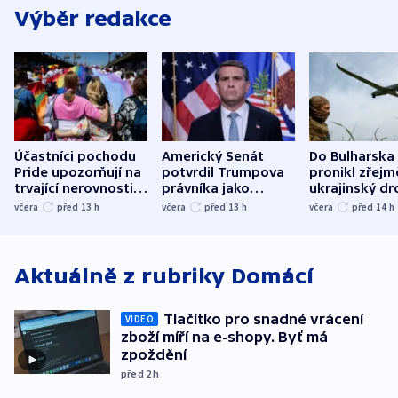
Výběr redakce
Účastníci pochodu
Americký Senát
Do Bulharska
Pride upozorňují na
potvrdil Trumpova
pronikl zřejm
trvající nerovnosti i
právníka jako
ukrajinský dr
společenskou
ministra
explodoval k
včera
před 13
h
včera
před 13
h
včera
před 14
h
atmosféru
spravedlnosti
od plynovod
Aktuálně z rubriky
Domácí
Tlačítko pro snadné vrácení
VIDEO
zboží míří na e-shopy. Byť má
zpoždění
před 2
h