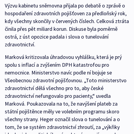
Výzvu kabinetu sněmovna přijala po debatě o zprávě o
hospodaření zdravotních pojišťoven za předloňský rok,
kdy všechny skončily v červených číslech. Celková ztráta
činila přes pět miliard korun. Diskuse byla poměrně
ostrá, z úst opozice padala i slova o tunelování
zdravotnictví.
Marková kritizovala úhradovou vyhlášku, která je prý
spolu s inflací a zvýšením DPH katastrofou pro
nemocnice. Ministerstvo navíc podle ní bojuje se
Všeobecnou zdravotní pojišťovnou. „Toto ministerstvo
zdravotnictví dělá všechno pro to, aby české
zdravotnictví nefungovalo pro pacienty,“ uvedla
Marková. Poukazovala na to, že navýšení plateb za
státní pojištěnce měly ve volebním programu skoro
všechny strany. Heger označil slova o tunelování a o
tom, že se systém zdravotnictví zhroutí, za „výkřiky