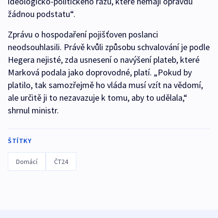
ideologicko-politického rázu, které nemají opravdu
žádnou podstatu“.
Zprávu o hospodaření pojišťoven poslanci
neodsouhlasili. Právě kvůli způsobu schvalování je podle
Hegera nejisté, zda usnesení o navýšení plateb, které
Marková podala jako doprovodné, platí. „Pokud by
platilo, tak samozřejmě ho vláda musí vzít na vědomí,
ale určitě ji to nezavazuje k tomu, aby to udělala,“
shrnul ministr.
ŠTÍTKY
Domácí
ČT24