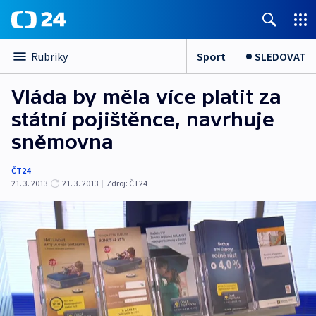
Sport
SLEDOVAT
Rubriky
Vláda by měla více platit za
státní pojištěnce, navrhuje
sněmovna
ČT24
21. 3. 2013
21. 3. 2013
|
Zdroj:
ČT24