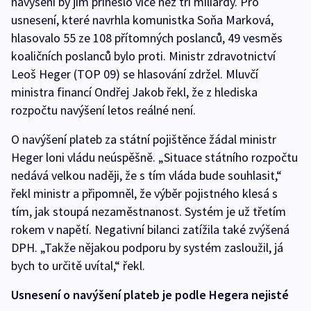
navýšení by jim přineslo více než tři miliardy. Pro
usnesení, které navrhla komunistka Soňa Marková,
hlasovalo 55 ze 108 přítomných poslanců, 49 vesměs
koaličních poslanců bylo proti. Ministr zdravotnictví
Leoš Heger (TOP 09) se hlasování zdržel. Mluvčí
ministra financí Ondřej Jakob řekl, že z hlediska
rozpočtu navýšení letos reálné není.
O navýšení plateb za státní pojištěnce žádal ministr
Heger loni vládu neúspěšně. „Situace státního rozpočtu
nedává velkou naději, že s tím vláda bude souhlasit,“
řekl ministr a připomněl, že výběr pojistného klesá s
tím, jak stoupá nezaměstnanost. Systém je už třetím
rokem v napětí. Negativní bilanci zatížila také zvýšená
DPH. „Takže nějakou podporu by systém zasloužil, já
bych to určitě uvítal,“ řekl.
Usnesení o navýšení plateb je podle Hegera nejisté