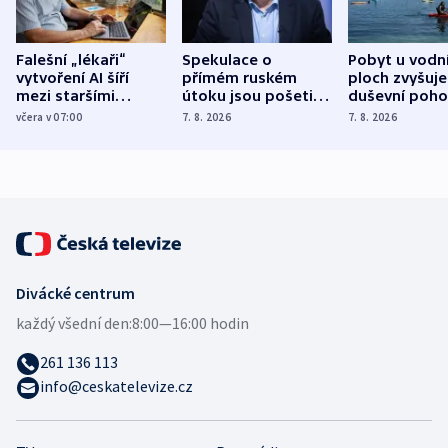
Falešní „lékaři“
Spekulace o
Pobyt u vodn
vytvoření AI šíří
přímém ruském
ploch zvyšuje
mezi staršími
útoku jsou pošetilé,
duševní poho
Poláky nebezpečné
míní estonský
ukázala
včera v 07:00
7. 8. 2026
7. 8. 2026
zdravotní rady
bezpečnostní
mezinárodní 
expert
Divácké centrum
každý všední den:
8:00—16:00 hodin
261 136 113
info@ceskatelevize.cz