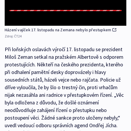
Házení vajíček 17. listopadu na Zemana nebylo přestupkem
Zdroj:
ČT24
Při loňských oslavách výročí 17. listopadu se prezident
Miloš Zeman setkal na pražském Albertově s odporem
protestujících. Někteří na českého prezidenta, kterého
při odhalení pamětní desky doprovázely i hlavy
sousedních států, házeli vejce nebo rajčata. Policie už
dříve vyloučila, že by šlo o trestný čin, proti vrhačům
nijak nezasáhla ani radnice v přestupkovém řízení. „Věc
byla odložena z důvodu, že došlé oznámení
neodůvodňuje zahájení řízení o přestupku nebo
postoupení věci. Žádné sankce proto uloženy nebyly,“
uvedl vedoucí odboru správních agend Ondřej Jícha.