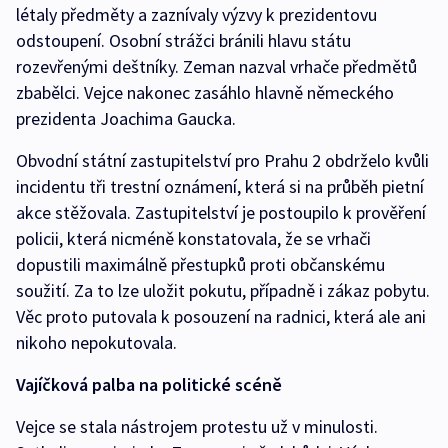
létaly předměty a zaznívaly výzvy k prezidentovu
odstoupení. Osobní strážci bránili hlavu státu
rozevřenými deštníky. Zeman nazval vrhače předmětů
zbabělci. Vejce nakonec zasáhlo hlavně německého
prezidenta Joachima Gaucka.
Obvodní státní zastupitelství pro Prahu 2 obdrželo kvůli
incidentu tři trestní oznámení, která si na průběh pietní
akce stěžovala. Zastupitelství je postoupilo k prověření
policii, která nicméně konstatovala, že se vrhači
dopustili maximálně přestupků proti občanskému
soužití. Za to lze uložit pokutu, případně i zákaz pobytu.
Věc proto putovala k posouzení na radnici, která ale ani
nikoho nepokutovala.
Vajíčková palba na politické scéně
Vejce se stala nástrojem protestu už v minulosti.