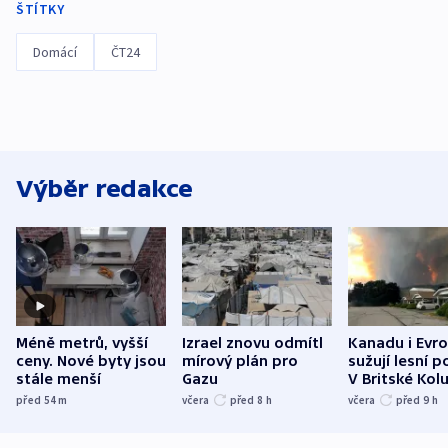
ŠTÍTKY
Domácí
ČT24
Výběr redakce
Méně metrů, vyšší
Izrael znovu odmítl
Kanadu i Evro
ceny. Nové byty jsou
mírový plán pro
sužují lesní p
stále menší
Gazu
V Britské Kol
evakuovali tis
před 54
m
včera
před 8
h
včera
před 9
h