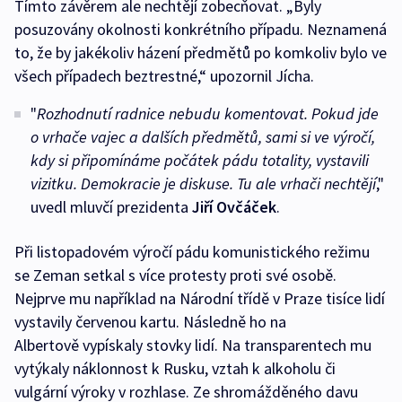
Tímto závěrem ale nechtějí zobecňovat. „Byly
posuzovány okolnosti konkrétního případu. Neznamená
to, že by jakékoliv házení předmětů po komkoliv bylo ve
všech případech beztrestné,“ upozornil Jícha.
"
Rozhodnutí radnice nebudu komentovat. Pokud jde
o vrhače vajec a dalších předmětů, sami si ve výročí,
kdy si připomínáme počátek pádu totality, vystavili
vizitku. Demokracie je diskuse. Tu ale vrhači nechtějí
,"
uvedl mluvčí prezidenta
Jiří Ovčáček
.
Při listopadovém výročí pádu komunistického režimu
se Zeman setkal s více protesty proti své osobě.
Nejprve mu například na Národní třídě v Praze tisíce lidí
vystavily červenou kartu. Následně ho na
Albertově vypískaly stovky lidí. Na transparentech mu
vytýkaly náklonnost k Rusku, vztah k alkoholu či
vulgární výroky v rozhlase. Ze shromážděného davu