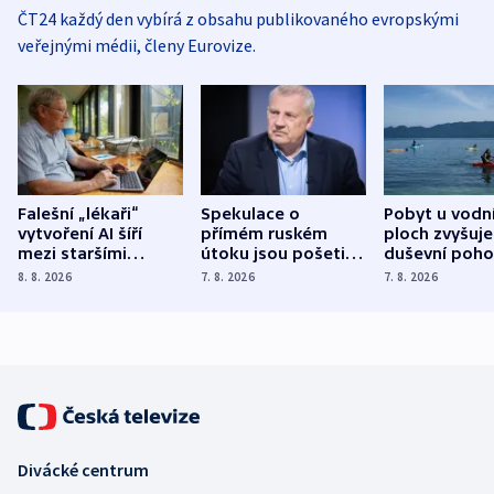
ČT24 každý den vybírá z obsahu publikovaného evropskými
veřejnými médii, členy Eurovize.
Falešní „lékaři“
Spekulace o
Pobyt u vodn
vytvoření AI šíří
přímém ruském
ploch zvyšuje
mezi staršími
útoku jsou pošetilé,
duševní poho
Poláky nebezpečné
míní estonský
ukázala
8. 8. 2026
7. 8. 2026
7. 8. 2026
zdravotní rady
bezpečnostní
mezinárodní 
expert
Divácké centrum