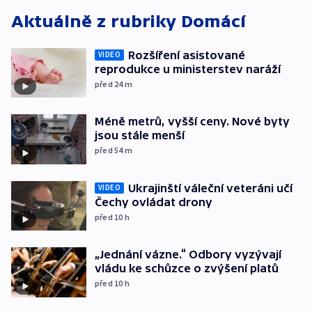
Aktuálně z rubriky
Domácí
Rozšíření asistované
VIDEO
reprodukce u ministerstev naráží
před 24
m
Méně metrů, vyšší ceny. Nové byty
jsou stále menší
před 54
m
Ukrajinští váleční veteráni učí
VIDEO
Čechy ovládat drony
před 10
h
„Jednání vázne.“ Odbory vyzývají
vládu ke schůzce o zvýšení platů
před 10
h