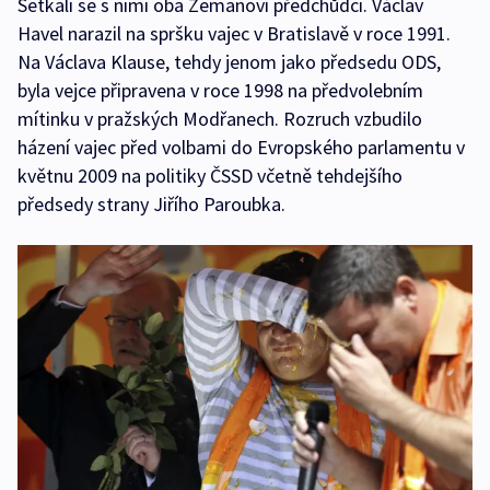
Setkali se s nimi oba Zemanovi předchůdci. Václav
Havel narazil na spršku vajec v Bratislavě v roce 1991.
Na Václava Klause, tehdy jenom jako předsedu ODS,
byla vejce připravena v roce 1998 na předvolebním
mítinku v pražských Modřanech. Rozruch vzbudilo
házení vajec před volbami do Evropského parlamentu v
květnu 2009 na politiky ČSSD včetně tehdejšího
předsedy strany Jiřího Paroubka.