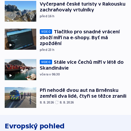
Vyčerpané české turisty v Rakousku
zachraňovaly vrtulníky
před 16
h
Tlačítko pro snadné vrácení
VIDEO
zboží míří na e-shopy. Byť má
zpoždění
před 23
h
Stále více Čechů míří v létě do
VIDEO
Skandinávie
včera v 06:30
Při nehodě dvou aut na Brněnsku
zemřeli dva lidé, čtyři se těžce zranili
8. 8. 2026
8. 8. 2026
Evropský pohled