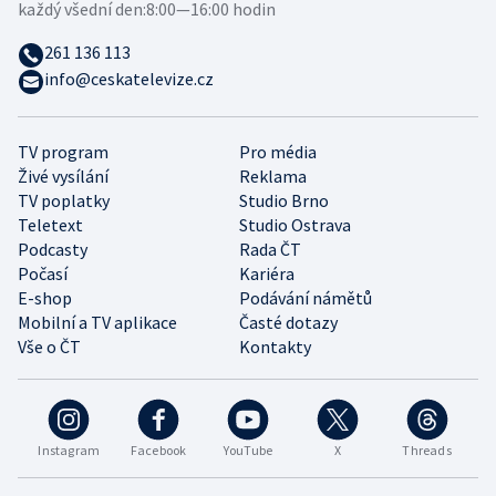
každý všední den:
8:00—16:00 hodin
261 136 113
info@ceskatelevize.cz
TV program
Pro média
Živé vysílání
Reklama
TV poplatky
Studio Brno
Teletext
Studio Ostrava
Podcasty
Rada ČT
Počasí
Kariéra
E-shop
Podávání námětů
Mobilní a TV aplikace
Časté dotazy
Vše o ČT
Kontakty
Instagram
Facebook
YouTube
X
Threads