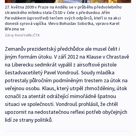
27. května 2009 v Praze na Andělu se v průběhu předvolebního
stranického mítinku stala ČSSD v čele s předsedou Jiřím
Paroubkem (uprostřed) terčem svých odpůrců, kteří si na akci
donesli syrová vajíčka. Vlevo Bohuslav Sobotka, vpravo Karel
Březina se
Zdroj:
René Volfík/ČTK
Zemanův prezidentský předchůdce ale musel čelit i
jiným formám útoku. V září 2012 na Klause v Chrastavě
na Liberecku sedmkrát vypálil z airsoftové pistole
šestadvacetiletý Pavel Vondrouš. Soudy mladíka
potrestaly půlročním podmíněným trestem za útok na
veřejnou osobu. Klaus, který utrpěl zhmožděniny, útok
označil za atentát odrážející mimořádně špatnou
situaci ve společnosti. Vondrouš prohlásil, že chtěl
upozornit na nedostatečnou reflexi potřeb obyčejných
lidí ze strany politiků.