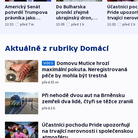
Americký Senát
Do Bulharska
Účastníci po
potvrdil Trumpova
pronikl zřejmě
Pride upozorň
právníka jako
ukrajinský dron,
trvající nerov
ministra
explodoval kilometr
společensko
12:53
před 7
m
13:05
před 1
h
12:02
před 2
h
spravedlnosti
od plynovodu
atmosféru
Aktuálně z rubriky
Domácí
Domovu Mutice hrozí
VIDEO
maximální pokuta. Neregistrovaná
péče by mohla být trestná
před 35
m
Při nehodě dvou aut na Brněnsku
zemřeli dva lidé, čtyři se těžce zranili
před 1
h
Účastníci pochodu Pride upozorňují
na trvající nerovnosti i společenskou
atmosféru