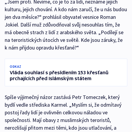
„Jsem proti. Nevíme, co je to za lidi, neznáme jejich
kulturu, jejich chování. A kdo nám zaručí, že u nás budou
jen dva měsíce?“ prohlásil obyvatel vesnice Roman
Jokiel. Další muž zdůvodňoval svůj nesouhlas tím, že
má obecně strach z lidí z arabského světa. „Podílejí se
na teroristických útocích ve světě. Kde jsou záruky, že
k nám přijdou opravdu křesťané?“
ODKAZ
Vláda souhlasí s přesídlením 153 křesťanů
prchajících před Islámským státem
Spíše výjimečný názor zastává Petr Tomeczek, který
bydlí vedle střediska Karmel. „Myslím si, že odmítavý
postoj řady lidí je ovlivněn celkovou náladou ve
společnosti. Mají obavy z muslimských teroristů,
nerozlišují přitom mezi těmi, kdo jsou utlačování, a