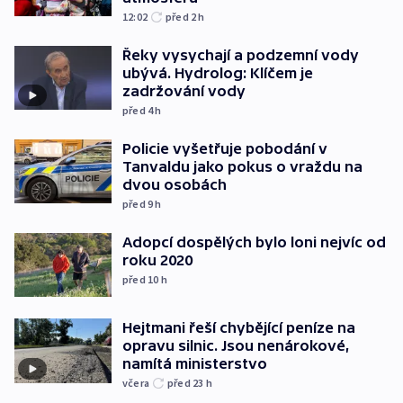
12:02
před 2
h
Řeky vysychají a podzemní vody
ubývá. Hydrolog: Klíčem je
zadržování vody
před 4
h
Policie vyšetřuje pobodání v
Tanvaldu jako pokus o vraždu na
dvou osobách
před 9
h
Adopcí dospělých bylo loni nejvíc od
roku 2020
před 10
h
Hejtmani řeší chybějící peníze na
opravu silnic. Jsou nenárokové,
namítá ministerstvo
včera
před 23
h