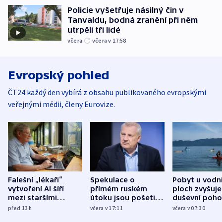
Policie vyšetřuje násilný čin v
Tanvaldu, bodná zranění při něm
utrpěli tři lidé
včera
včera v 17:58
Evropský pohled
ČT24 každý den vybírá z obsahu publikovaného evropskými
veřejnými médii, členy Eurovize.
Falešní „lékaři“
Spekulace o
Pobyt u vodn
vytvoření AI šíří
přímém ruském
ploch zvyšuje
mezi staršími
útoku jsou pošetilé,
duševní poho
Poláky nebezpečné
míní estonský
ukázala
před 13
h
včera v 17:11
včera v 07:30
zdravotní rady
bezpečnostní
mezinárodní 