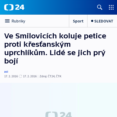
Sport
SLEDOVAT
Rubriky
Ve Smilovicích koluje petice
proti křesťanským
uprchlíkům. Lidé se jich prý
bojí
asi
17. 2. 2016
17. 2. 2016
|
Zdroj:
ČT24
,
ČTK