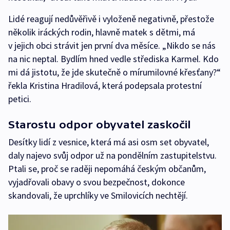
Lidé reagují nedůvěřivě i vyloženě negativně, přestože
několik iráckých rodin, hlavně matek s dětmi, má
v jejich obci strávit jen první dva měsíce. „Nikdo se nás
na nic neptal. Bydlím hned vedle střediska Karmel. Kdo
mi dá jistotu, že jde skutečně o mírumilovné křesťany?“
řekla Kristina Hradilová, která podepsala protestní
petici.
Starostu odpor obyvatel zaskočil
Desítky lidí z vesnice, která má asi osm set obyvatel,
daly najevo svůj odpor už na pondělním zastupitelstvu.
Ptali se, proč se raději nepomáhá českým občanům,
vyjadřovali obavy o svou bezpečnost, dokonce
skandovali, že uprchlíky ve Smilovicích nechtějí.