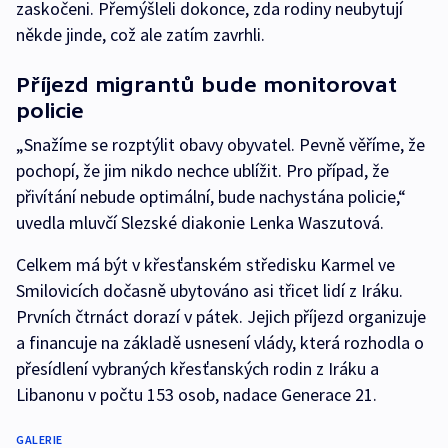
zaskočeni. Přemýšleli dokonce, zda rodiny neubytují
někde jinde, což ale zatím zavrhli.
Příjezd migrantů bude monitorovat
policie
„Snažíme se rozptýlit obavy obyvatel. Pevně věříme, že
pochopí, že jim nikdo nechce ublížit. Pro případ, že
přivítání nebude optimální, bude nachystána policie,“
uvedla mluvčí Slezské diakonie Lenka Waszutová.
Celkem má být v křesťanském středisku Karmel ve
Smilovicích dočasně ubytováno asi třicet lidí z Iráku.
Prvních čtrnáct dorazí v pátek. Jejich příjezd organizuje
a financuje na základě usnesení vlády, která rozhodla o
přesídlení vybraných křesťanských rodin z Iráku a
Libanonu v počtu 153 osob, nadace Generace 21.
GALERIE