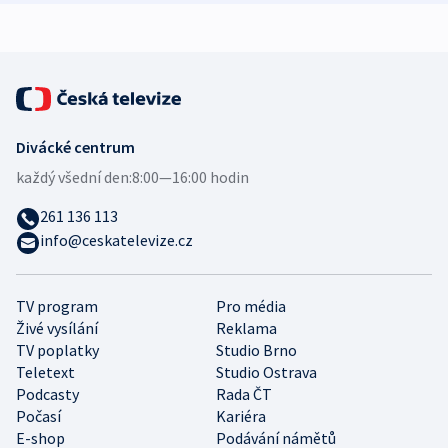
expert
Divácké centrum
každý všední den:
8:00—16:00 hodin
261 136 113
info@ceskatelevize.cz
TV program
Pro média
Živé vysílání
Reklama
TV poplatky
Studio Brno
Teletext
Studio Ostrava
Podcasty
Rada ČT
Počasí
Kariéra
E-shop
Podávání námětů