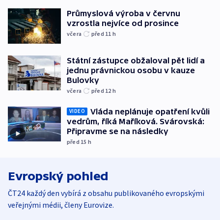
Průmyslová výroba v červnu
vzrostla nejvíce od prosince
včera
před 11
h
Státní zástupce obžaloval pět lidí a
jednu právnickou osobu v kauze
Bulovky
včera
před 12
h
Vláda neplánuje opatření kvůli
VIDEO
vedrům, říká Maříková. Svárovská:
Připravme se na následky
před 15
h
Evropský pohled
ČT24 každý den vybírá z obsahu publikovaného evropskými
veřejnými médii, členy Eurovize.