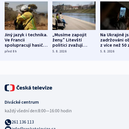
Jiný jazyk i technika.
„Musíme zapojit
Na Ukrajině j
Ve Francii
ženy.“ Litevští
zadržováni o
spolupracují hasiči z
politici zvažují
z více než 50 
různých zemí
dohodu o
Bojovali na s
před 8
h
5. 8. 2026
5. 8. 2026
demografii
Ruska
Divácké centrum
každý všední den:
8:00—16:00 hodin
261 136 113
info@ceskatelevize.cz