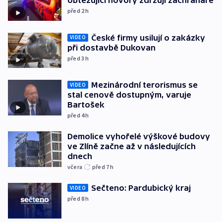
obtěžující hovory zdržují záchranáře
před 2
h
České firmy usilují o zakázky
VIDEO
při dostavbě Dukovan
před 3
h
Mezinárodní terorismus se
VIDEO
stal cenově dostupným, varuje
Bartošek
před 4
h
Demolice vyhořelé výškové budovy
ve Zlíně začne až v následujících
dnech
včera
před 7
h
Sečteno: Pardubický kraj
VIDEO
před 8
h