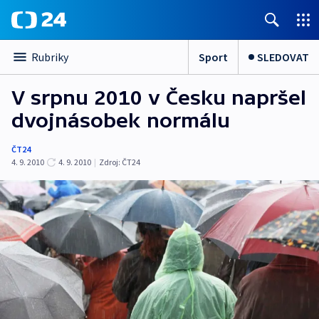
Sport
SLEDOVAT
Rubriky
V srpnu 2010 v Česku napršel
dvojnásobek normálu
ČT24
4. 9. 2010
4. 9. 2010
|
Zdroj:
ČT24