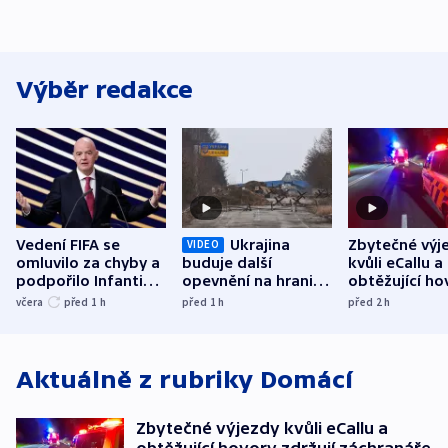
Výběr redakce
Vedení FIFA se
Ukrajina
Zbytečné výj
VIDEO
omluvilo za chyby a
buduje další
kvůli eCallu a
podpořilo Infantina.
opevnění na hranici
obtěžující ho
UEFA trvá na
s Běloruskem
zdržují záchr
včera
před 1
h
před 1
h
před 2
h
bojkotu
Aktuálně z rubriky
Domácí
Zbytečné výjezdy kvůli eCallu a