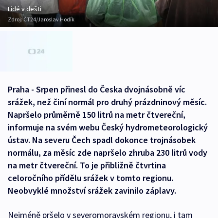
Lidé v dešti
Zdroj:
ČT24/Jaroslav Hodík
Praha - Srpen přinesl do Česka dvojnásobně víc
srážek, než činí normál pro druhý prázdninový měsíc.
Napršelo průměrně 150 litrů na metr čtvereční,
informuje na svém webu Český hydrometeorologický
ústav. Na severu Čech spadl dokonce trojnásobek
normálu, za měsíc zde napršelo zhruba 230 litrů vody
na metr čtvereční. To je přibližně čtvrtina
celoročního přídělu srážek v tomto regionu.
Neobvyklé množství srážek zavinilo záplavy.
Nejméně pršelo v severomoravském regionu, i tam