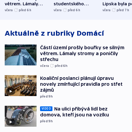
větrem. Lámaly
studentského
Lipska byla p
stromy a poničily
Oscara, zabojuje o
německého mi
včera
před 6
h
včera
před 6
h
včera
před 7
h
střechu
cenu za krátký film
hybridní útok
Aktuálně z rubriky
Domácí
Částí území prošly bouřky se silným
větrem. Lámaly stromy a poničily
střechu
včera
před 6
h
Koaliční poslanci plánují úpravu
novely zmírňující pravidla pro střet
zájmů
před 9
h
Na ulici přibývá lidí bez
VIDEO
domova, kteří jsou na vozíku
před 9
h