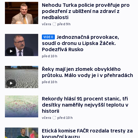
Nehodu Turka policie prověřuje pro
podezření z ublížení na zdraví z
nedbalosti
včera
před 9
h
Jednoznačná provokace,
VIDEO
soudí o dronu u Lipska Žáček.
Podezřívá Rusko
před 10
h
Řeky mají jen zlomek obvyklého
průtoku. Málo vody je i v přehradách
před 10
h
Rekordy hlásí 91 procent stanic, tři
desítky naměřily nejvyšší teplotu v
historii
včera
před 10
h
Etická komise FAČR rozdala tresty za
korupční kauzu