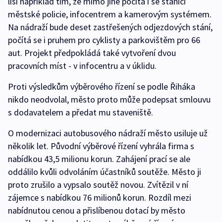
liší například tím, že mimo jiné počítá i se stanicí
městské policie, infocentrem a kamerovým systémem.
Na nádraží bude deset zastřešených odjezdových stání,
počítá se i pruhem pro cyklisty a parkovištěm pro 66
aut. Projekt předpokládá také vytvoření dvou
pracovních míst - v infocentru a v úklidu.
Proti výsledkům výběrového řízení se podle Řiháka
nikdo neodvolal, město proto může podepsat smlouvu
s dodavatelem a předat mu staveniště.
O modernizaci autobusového nádraží město usiluje už
několik let. Původní výběrové řízení vyhrála firma s
nabídkou 43,5 milionu korun. Zahájení prací se ale
oddálilo kvůli odvoláním účastníků soutěže. Město ji
proto zrušilo a vypsalo soutěž novou. Zvítězil v ní
zájemce s nabídkou 76 milionů korun. Rozdíl mezi
nabídnutou cenou a přislíbenou dotací by město