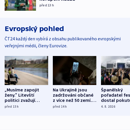
před 13
h
Evropský pohled
ČT24 každý den vybírá z obsahu publikovaného evropskými
veřejnými médii, členy Eurovize.
„Musíme zapojit
Na Ukrajině jsou
Španělský
ženy.“ Litevští
zadržováni občané
pořadatel fes
politici zvažují
z více než 50 zemí.
dostal pokut
dohodu o
Bojovali na straně
nekalé prakti
před 13
h
před 14
h
4. 8. 2026
demografii
Ruska