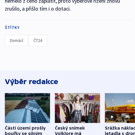
nemělo z čeho zaplatit, proto výběrové řízení znovu
zrušilo, a přišlo tím i o dotaci.
ŠTÍTKY
Domácí
ČT24
Výběr redakce
Částí území prošly
Český snímek
Srážka nákla
bouřky se silným
Volklore má
letadla s dr