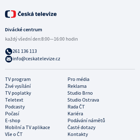
Divácké centrum
každý všední den:
8:00—16:00 hodin
261 136 113
info@ceskatelevize.cz
TV program
Pro média
Živé vysílání
Reklama
TV poplatky
Studio Brno
Teletext
Studio Ostrava
Podcasty
Rada ČT
Počasí
Kariéra
E-shop
Podávání námětů
Mobilní a TV aplikace
Časté dotazy
Vše o ČT
Kontakty