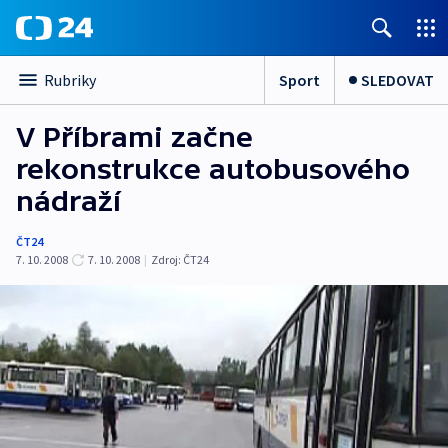
Sport
SLEDOVAT
Rubriky
V Příbrami začne
rekonstrukce autobusového
nádraží
ČT24
7. 10. 2008
7. 10. 2008
|
Zdroj:
ČT24