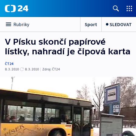
Sport
SLEDOVAT
Rubriky
V Písku skončí papírové
lístky, nahradí je čipová karta
ČT24
8. 3. 2010
8. 3. 2010
|
Zdroj:
ČT24