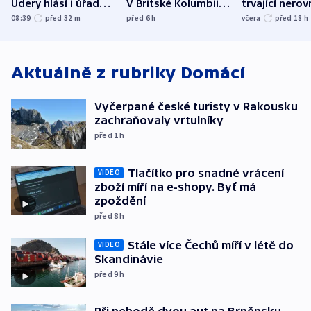
Údery hlásí i úřady v
V Britské Kolumbii
trvající nerov
Bělgorodu
evakuovali tisíce lidí
společensko
08:39
před 32
m
před 6
h
včera
před 18
h
atmosféru
Aktuálně z rubriky
Domácí
Vyčerpané české turisty v Rakousku
zachraňovaly vrtulníky
před 1
h
Tlačítko pro snadné vrácení
VIDEO
zboží míří na e-shopy. Byť má
zpoždění
před 8
h
Stále více Čechů míří v létě do
VIDEO
Skandinávie
před 9
h