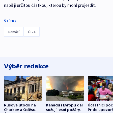
nabil ji určitou částkou, kterou by mohl projezdit.
ŠTÍTKY
Domácí
ČT24
Výběr redakce
Rusové útočili na
Kanadu i Evropu dál
Účastníci po
Charkov a Oděsu.
sužují lesní požáry.
Pride upozorň