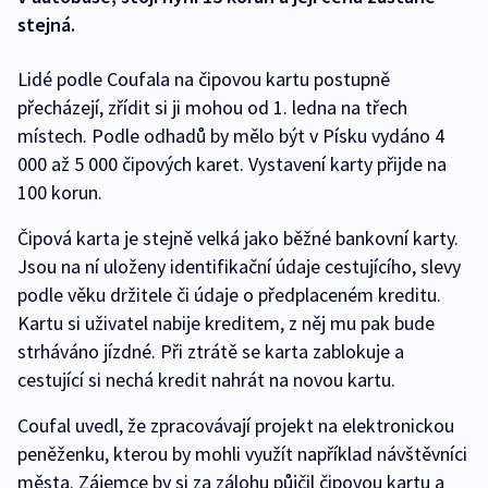
stejná.
Lidé podle Coufala na čipovou kartu postupně
přecházejí, zřídit si ji mohou od 1. ledna na třech
místech. Podle odhadů by mělo být v Písku vydáno 4
000 až 5 000 čipových karet. Vystavení karty přijde na
100 korun.
Čipová karta je stejně velká jako běžné bankovní karty.
Jsou na ní uloženy identifikační údaje cestujícího, slevy
podle věku držitele či údaje o předplaceném kreditu.
Kartu si uživatel nabije kreditem, z něj mu pak bude
strháváno jízdné. Při ztrátě se karta zablokuje a
cestující si nechá kredit nahrát na novou kartu.
Coufal uvedl, že zpracovávají projekt na elektronickou
peněženku, kterou by mohli využít například návštěvníci
města. Zájemce by si za zálohu půjčil čipovou kartu a