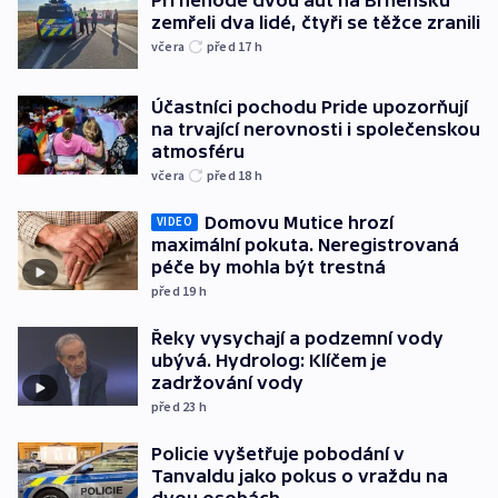
Při nehodě dvou aut na Brněnsku
zemřeli dva lidé, čtyři se těžce zranili
včera
před 17
h
Účastníci pochodu Pride upozorňují
na trvající nerovnosti i společenskou
atmosféru
včera
před 18
h
Domovu Mutice hrozí
VIDEO
maximální pokuta. Neregistrovaná
péče by mohla být trestná
před 19
h
Řeky vysychají a podzemní vody
ubývá. Hydrolog: Klíčem je
zadržování vody
před 23
h
Policie vyšetřuje pobodání v
Tanvaldu jako pokus o vraždu na
dvou osobách