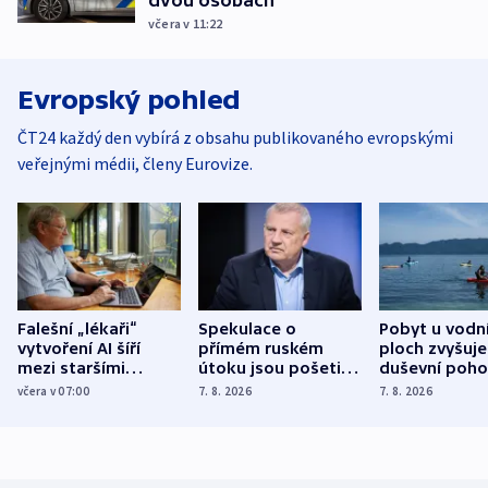
včera v 11:22
Evropský pohled
ČT24 každý den vybírá z obsahu publikovaného evropskými
veřejnými médii, členy Eurovize.
Falešní „lékaři“
Spekulace o
Pobyt u vodn
vytvoření AI šíří
přímém ruském
ploch zvyšuje
mezi staršími
útoku jsou pošetilé,
duševní poho
Poláky nebezpečné
míní estonský
ukázala
včera v 07:00
7. 8. 2026
7. 8. 2026
zdravotní rady
bezpečnostní
mezinárodní 
expert