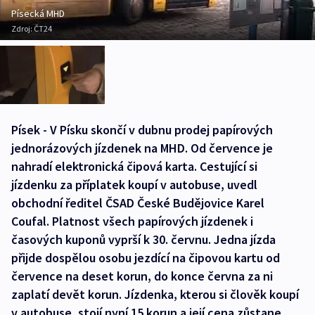
Písecká MHD
Zdroj:
ČT24
Písek - V Písku skončí v dubnu prodej papírových
jednorázových jízdenek na MHD. Od července je
nahradí elektronická čipová karta. Cestující si
jízdenku za příplatek koupí v autobuse, uvedl
obchodní ředitel ČSAD České Budějovice Karel
Coufal. Platnost všech papírových jízdenek i
časových kuponů vyprší k 30. červnu. Jedna jízda
přijde dospělou osobu jezdící na čipovou kartu od
července na deset korun, do konce června za ni
zaplatí devět korun. Jízdenka, kterou si člověk koupí
v autobuse, stojí nyní 15 korun a její cena zůstane