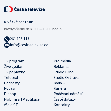
Divácké centrum
každý všední den:
8:00—16:00 hodin
261 136 113
info@ceskatelevize.cz
TV program
Pro média
Živé vysílání
Reklama
TV poplatky
Studio Brno
Teletext
Studio Ostrava
Podcasty
Rada ČT
Počasí
Kariéra
E-shop
Podávání námětů
Mobilní a TV aplikace
Časté dotazy
Vše o ČT
Kontakty