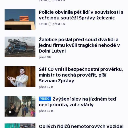
Policie obvinila pět lidí v souvislosti s
veřejnou soutěží Správy železnic
13:08
před 8
h
Žalobce poslal před soud dva lidi a
jednu firmu kvůli tragické nehodě v
Dolní Lutyni
před 9
h
Šéf ČD vrátil bezpečnostní prověrku,
ministr to nechá prověřit, píší
Seznam Zprávy
před 12
h
Zvýšení slev na jízdném teď
VIDEO
není priorita, zní z vlády
před 15
h
Opilých řidičů nemotorových vozidel