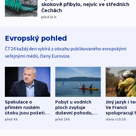
skokově přibylo, nejvíc ve středních
Čechách
před 15
h
Evropský pohled
ČT24 každý den vybírá z obsahu publikovaného evropskými
veřejnými médii, členy Eurovize.
Spekulace o
Pobyt u vodních
Jiný jazyk i t
přímém ruském
ploch zvyšuje
Ve Francii
útoku jsou pošetilé,
duševní pohodu,
spolupracují h
míní estonský
ukázala
různých zemí
před 4
h
před 14
h
včera v 15:30
bezpečnostní
mezinárodní studie
expert