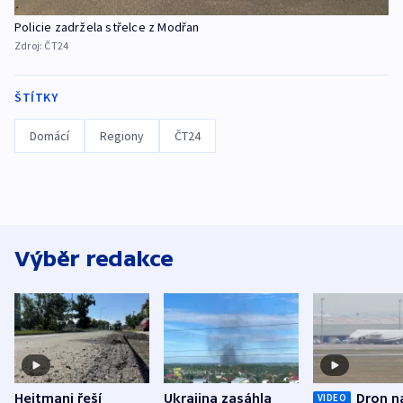
Policie zadržela střelce z Modřan
Zdroj:
ČT24
ŠTÍTKY
Domácí
Regiony
ČT24
Výběr redakce
Hejtmani řeší
Ukrajina zasáhla
Dron n
VIDEO