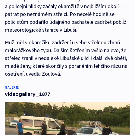
a policejní hlídky začaly okamžitě v nejbližším okolí
pátrat po neznámém střelci. Po necelé hodině se
policistům podařilo údajného pachatele zadržet poblíž
meteorologické stanice v Libuši.
Muž měl v okamžiku zadržení u sebe střelnou zbraň
malorážkového typu. Dalším šetřením vyšlo najevo, že
střelec zranil v nedaleké Libušské ulici i další dvě oběti,
mladé ženy, které skončily s poraněním lehčího rázu na
ošetření, uvedla Zoulová.
GALERIE
videogallery_1877