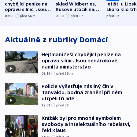
chybějící peníze na
sklad Wildberries,
letišti u Lips
opravu silnic. Jsou
Rusové útočili na
skoro kilo trh
nenárokové, namítá
trh, hasiče či
indicie ukazuj
09:15
před 56
m
09:02
před 1
h
před 1
h
ministerstvo
stadion
Rusko
Aktuálně z rubriky
Domácí
Hejtmani řeší chybějící peníze na
opravu silnic. Jsou nenárokové,
namítá ministerstvo
09:15
před 56
m
Policie vyšetřuje násilný čin v
Tanvaldu, bodná zranění při něm
utrpěli tři lidé
17:03
před 3
h
Knížák byl pro mnohé symbolem
svobody a intelektuálního rebelství,
řekl Klaus
11:30
před 7
h