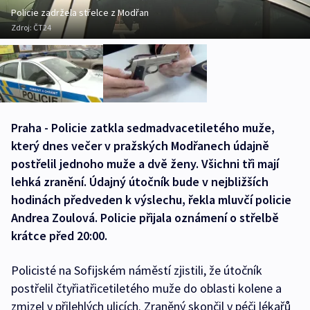
Policie zadržela střelce z Modřan
Zdroj:
ČT24
Praha - Policie zatkla sedmadvacetiletého muže,
který dnes večer v pražských Modřanech údajně
postřelil jednoho muže a dvě ženy. Všichni tři mají
lehká zranění. Údajný útočník bude v nejbližších
hodinách předveden k výslechu, řekla mluvčí policie
Andrea Zoulová. Policie přijala oznámení o střelbě
krátce před 20:00.
Policisté na Sofijském náměstí zjistili, že útočník
postřelil čtyřiatřicetiletého muže do oblasti kolene a
zmizel v přilehlých ulicích. Zraněný skončil v péči lékařů