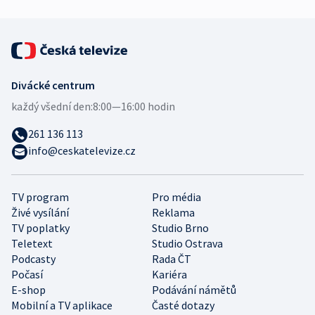
Divácké centrum
každý všední den:
8:00—16:00 hodin
261 136 113
info@ceskatelevize.cz
TV program
Pro média
Živé vysílání
Reklama
TV poplatky
Studio Brno
Teletext
Studio Ostrava
Podcasty
Rada ČT
Počasí
Kariéra
E-shop
Podávání námětů
Mobilní a TV aplikace
Časté dotazy