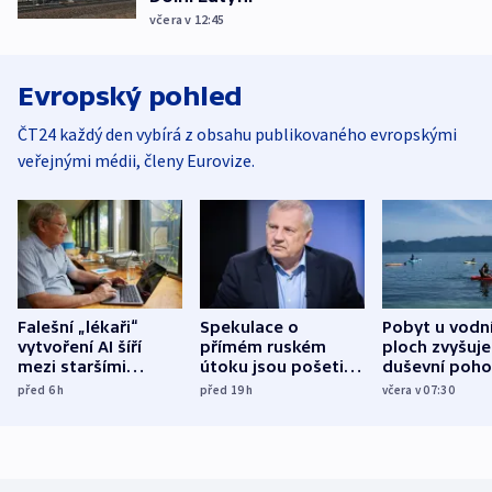
včera v 12:45
Evropský pohled
ČT24 každý den vybírá z obsahu publikovaného evropskými
veřejnými médii, členy Eurovize.
Falešní „lékaři“
Spekulace o
Pobyt u vodn
vytvoření AI šíří
přímém ruském
ploch zvyšuje
mezi staršími
útoku jsou pošetilé,
duševní poho
Poláky nebezpečné
míní estonský
ukázala
před 6
h
před 19
h
včera v 07:30
zdravotní rady
bezpečnostní
mezinárodní 
expert