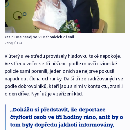
Yasin Beelhaadj se v Drahonicích oženil
Zdroj:
ČT24
V úterý a ve středu provázely hladovku také nepokoje.
Ve středu večer se tři běženci podle mluvčí cizinecké
policie sami poranili, jeden z nich se nejprve pokusil
napadnout člena ochranky. Další tři ze zadržovaných se
podle dobrovolníků, kteří jsou s nimi v kontaktu, zranili
o den dříve. Nyní už je v zařízení klid.
Dokážu si představit, že deportace
čtyřiceti osob ve tři hodiny ráno, aniž by o
tom byly dopředu jakkoli informovány,