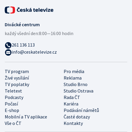
Divácké centrum
každý všední den:
8:00—16:00 hodin
261 136 113
info@ceskatelevize.cz
TV program
Pro média
Živé vysílání
Reklama
TV poplatky
Studio Brno
Teletext
Studio Ostrava
Podcasty
Rada ČT
Počasí
Kariéra
E-shop
Podávání námětů
Mobilní a TV aplikace
Časté dotazy
Vše o ČT
Kontakty