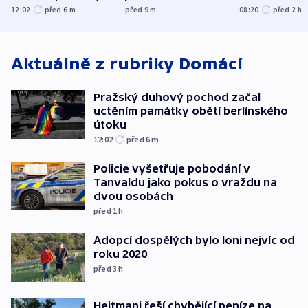
obětí berlínského
spravedlnosti
12:02
před 6
m
před 9
m
08:20
před 2
h
útoku
Aktuálně z rubriky
Domácí
Pražský duhový pochod začal
uctěním památky obětí berlínského
útoku
12:02
před 6
m
Policie vyšetřuje pobodání v
Tanvaldu jako pokus o vraždu na
dvou osobách
před 1
h
Adopcí dospělých bylo loni nejvíc od
roku 2020
před 3
h
Hejtmani řeší chybějící peníze na