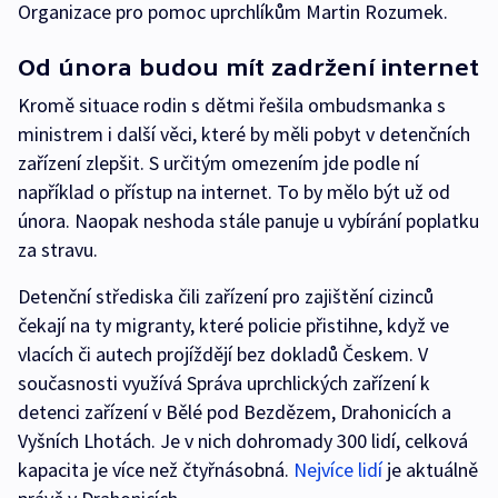
Organizace pro pomoc uprchlíkům Martin Rozumek.
Od února budou mít zadržení internet
Kromě situace rodin s dětmi řešila ombudsmanka s
ministrem i další věci, které by měli pobyt v detenčních
zařízení zlepšit. S určitým omezením jde podle ní
například o přístup na internet. To by mělo být už od
února. Naopak neshoda stále panuje u vybírání poplatku
za stravu.
Detenční střediska čili zařízení pro zajištění cizinců
čekají na ty migranty, které policie přistihne, když ve
vlacích či autech projíždějí bez dokladů Českem. V
současnosti využívá Správa uprchlických zařízení k
detenci zařízení v Bělé pod Bezdězem, Drahonicích a
Vyšních Lhotách. Je v nich dohromady 300 lidí, celková
kapacita je více než čtyřnásobná.
Nejvíce lidí
je aktuálně