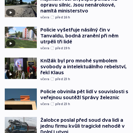
opravu silnic. Jsou nenárokové,
namítá ministerstvo
včera
před 16
h
Policie vyšetřuje násilný čin v
Tanvaldu, bodná zranění při něm
utrpěli tři lidé
včera
před 19
h
Knížák byl pro mnohé symbolem
svobody a intelektuálního rebelství,
řekl Klaus
včera
před 23
h
Policie obvinila pět lidí v souvislosti s
veřejnou soutěží Správy železnic
včera
před 23
h
Žalobce poslal před soud dva lidi a
jednu firmu kvůli tragické nehodě v
Dolní Lutyni