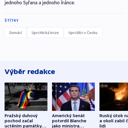
jednoho Syřana a jednoho Íránce.
ŠTÍTKY
Domácí
Uprchlická krize
Uprchlíci v Česku
Výběr redakce
Pražský duhový
Americký Senát
Ruský útok n
pochod začal
potvrdil Blanche
a okolí zabil č
uctěním památky
jako ministra
lidi