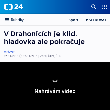
Sport
SLEDOVAT
Rubriky
V Drahonicích je klid,
hladovka ale pokračuje
mld
,
ver
12. 11. 2015
12. 11. 2015
|
Zdroj:
ČT24
,
ČTK
Nahrávám video