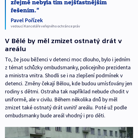
zřejmě nebyla tím nejšťastnějším
řešením.
Pavel Pořízek
vedoucí Kanceláře veřejného ochránce práv
V Bělé by měl zmizet ostnatý drát v
areálu
To, že jsou běženci v detenci moc dlouho, bylo i jedním
z témat schůzky ombudsmanky, policejního prezidenta
a ministra vnitra. Shodli se i na zlepšení podmínek v
detenci. Změny čekají Bělou, kde budou umísťovány jen
rodiny s dětmi. Ostraha tak například nebude chodit v
uniformě, ale v civilu. Během několika dnů by měl
zmizet také ostnatý drát uvnitř areálu. Poté už podle
ombudsmanky bude areál vhodný i pro děti.