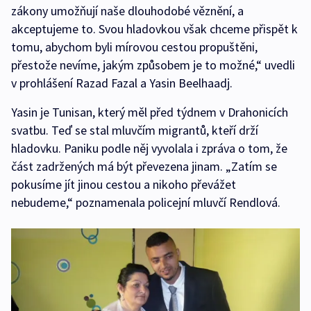
zákony umožňují naše dlouhodobé věznění, a
akceptujeme to. Svou hladovkou však chceme přispět k
tomu, abychom byli mírovou cestou propuštěni,
přestože nevíme, jakým způsobem je to možné,“ uvedli
v prohlášení Razad Fazal a Yasin Beelhaadj.
Yasin je Tunisan, který měl před týdnem v Drahonicích
svatbu. Teď se stal mluvčím migrantů, kteří drží
hladovku. Paniku podle něj vyvolala i zpráva o tom, že
část zadržených má být převezena jinam. „Zatím se
pokusíme jít jinou cestou a nikoho převážet
nebudeme,“ poznamenala policejní mluvčí Rendlová.