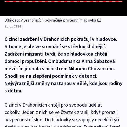
Události: V Drahonicích pokračuje protestní hladovka
Zdroj:
ČT24
Cizinci zadržení v Drahonicích pokračují v hladovce.
Situace je ale ve srovnání se středou klidnější.
Zadržení migranti tvrdí, že se hladovkou chtějí
domoci propuštění. Ombudsmanka Anna Šabatová
mezi tím jednala s ministrem Milanem Chovancem.
Shodli se na zlepšení podmínek v detenci.
Nejvýraznější změny nastanou v Bělé, kde jsou rodiny
s dětmi.
Cizinci v Drahonicích chtějí pro svobodu udělat
cokoliv. Jeden z nich se ve čtvrtek zranil, když prorazil
bezpečnostní sklo. Do hladovky se zapojily necelé čtyři
desítky z celkové stovky zadržených. Evangelický farář