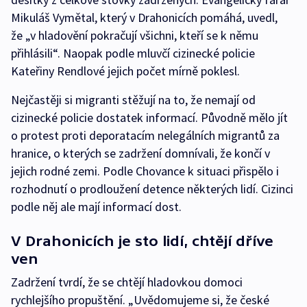
Mikuláš Vymětal, který v Drahonicích pomáhá, uvedl,
že „v hladovění pokračují všichni, kteří se k němu
přihlásili“. Naopak podle mluvčí cizinecké policie
Kateřiny Rendlové jejich počet mírně poklesl.
Nejčastěji si migranti stěžují na to, že nemají od
cizinecké policie dostatek informací. Původně mělo jít
o protest proti deporatacím nelegálních migrantů za
hranice, o kterých se zadržení domnívali, že končí v
jejich rodné zemi. Podle Chovance k situaci přispělo i
rozhodnutí o prodloužení detence některých lidí. Cizinci
podle něj ale mají informací dost.
V Drahonicích je sto lidí, chtějí dříve
ven
Zadržení tvrdí, že se chtějí hladovkou domoci
rychlejšího propuštění. „Uvědomujeme si, že české