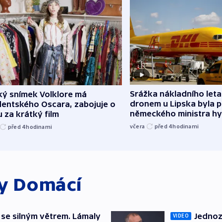
Srážka nákladního leta
ký snímek Volklore má
dronem u Lipska byla 
dentského Oscara, zabojuje o
německého ministra hy
 za krátký film
včera
před 4
hodinami
před 4
hodinami
ky
Domácí
 se silným větrem. Lámaly
Jednoz
VIDEO