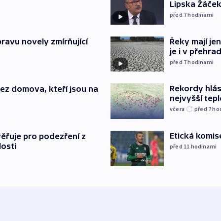
Lipska Žáček
před 7
hodinami
pravu novely zmírňující
Řeky mají je
je i v přehra
před 7
hodinami
Rekordy hlásí
 bez domova, kteří jsou na
nejvyšší tepl
včera
před 7
ho
Etická komis
ěřuje pro podezření z
losti
před 11
hodinami