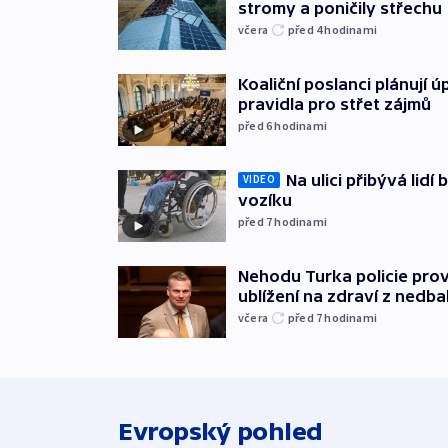
stromy a poničily střechu
včera
před 4
hodinami
Koaliční poslanci plánují ú
pravidla pro střet zájmů
před 6
hodinami
Na ulici přibývá lidí
VIDEO
vozíku
před 7
hodinami
Nehodu Turka policie prov
ublížení na zdraví z nedba
včera
před 7
hodinami
Evropský pohled