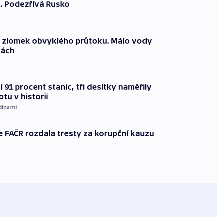
. Podezřívá Rusko
n zlomek obvyklého průtoku. Málo vody
dách
 91 procent stanic, tři desítky naměřily
otu v historii
dinami
e FAČR rozdala tresty za korupční kauzu