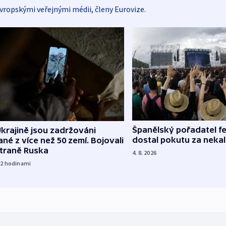
vropskými veřejnými médii, členy Eurovize.
Španělský pořadatel fe
krajině jsou zadržováni
dostal pokutu za nekal
né z více než 50 zemí. Bojovali
straně Ruska
4. 8. 2026
12
hodinami