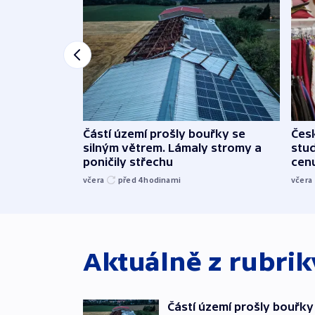
Částí území prošly bouřky se
Čes
silným větrem. Lámaly stromy a
stu
poničily střechu
cenu
včera
před 4
hodinami
včera
Aktuálně z rubri
Částí území prošly bouřky