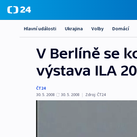
Hlavní události
Ukrajina
Volby
Domácí
V Berlíně se 
výstava ILA 2
ČT24
30. 5. 2008
30. 5. 2008
|
Zdroj:
ČT24