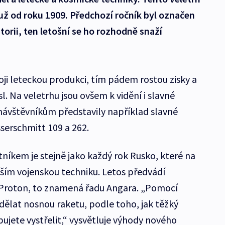
už od roku 1909. Předchozí ročník byl označen
torii, ten letošní se ho rozhodně snaží
ji leteckou produkci, tím pádem rostou zisky a
sl. Na veletrhu jsou ovšem k vidění i slavné
 návštěvníkům představily například slavné
serschmitt 109 a 262.
níkem je stejně jako každý rok Rusko, které na
ším vojenskou techniku. Letos předvádí
Proton, to znamená řadu Angara. „Pomocí
ělat nosnou raketu, podle toho, jak těžký
bujete vystřelit,“ vysvětluje výhody nového