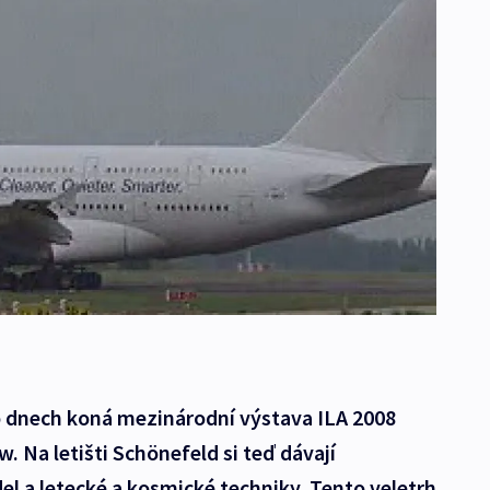
hto dnech koná mezinárodní výstava ILA 2008
w. Na letišti Schönefeld si teď dávají
del a letecké a kosmické techniky. Tento veletrh