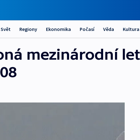
Svět
Regiony
Ekonomika
Počasí
Věda
Kultura
koná mezinárodní le
008