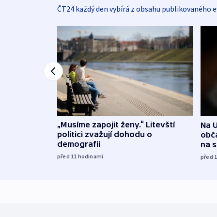
ČT24 každý den vybírá z obsahu publikovaného e
„Musíme zapojit ženy.“ Litevští
Na U
politici zvažují dohodu o
obča
demografii
na 
před 11
hodinami
před 