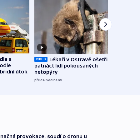
dla s
Lékaři v Ostravě ošetřili už
Koali
VIDEO
podle
patnáct lidí pokousaných
novel
bridní útok
netopýry
zájm
před 6
hodinami
před 6
načná provokace, soudí o dronu u