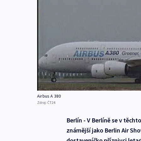
Airbus A 380
Zdroj:
ČT24
Berlín - V Berlíně se v těc
známější jako Berlin Air Sho
dostaveníčko příznivci leta