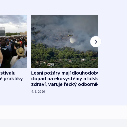
stivalu
Lesní požáry mají dlouhodobý
Ukraj
é praktiky
dopad na ekosystémy a lidské
Franc
zdraví, varuje řecký odborník
požá
4. 8. 2026
3. 8. 20