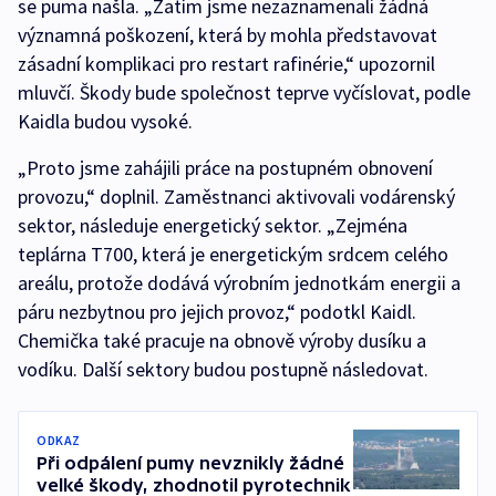
se puma našla. „Zatím jsme nezaznamenali žádná
významná poškození, která by mohla představovat
zásadní komplikaci pro restart rafinérie,“ upozornil
mluvčí. Škody bude společnost teprve vyčíslovat, podle
Kaidla budou vysoké.
„Proto jsme zahájili práce na postupném obnovení
provozu,“ doplnil. Zaměstnanci aktivovali vodárenský
sektor, následuje energetický sektor. „Zejména
teplárna T700, která je energetickým srdcem celého
areálu, protože dodává výrobním jednotkám energii a
páru nezbytnou pro jejich provoz,“ podotkl Kaidl.
Chemička také pracuje na obnově výroby dusíku a
vodíku. Další sektory budou postupně následovat.
ODKAZ
Při odpálení pumy nevznikly žádné
velké škody, zhodnotil pyrotechnik