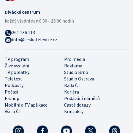
Divácké centrum
každý všední den:
8:00—16:00 hodin
261 136 113
info@ceskatelevize.cz
TV program
Pro média
Živé vysílání
Reklama
TV poplatky
Studio Brno
Teletext
Studio Ostrava
Podcasty
Rada ČT
Počasí
Kariéra
E-shop
Podávání námětů
Mobilní a TV aplikace
Časté dotazy
Vše o ČT
Kontakty