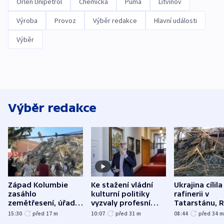
Orlen Unipetrol
Chemička
Puma
Litvínov
Výroba
Provoz
Výběr redakce
Hlavní události
Výběr
Výběr redakce
Západ Kolumbie
Ke stažení vládní
Ukrajina cílila
zasáhlo
kulturní politiky
rafinerii v
zemětřesení, úřady
vyzvaly profesní
Tatarstánu, 
hlásí přes sto obětí
organizace, spolky i
útočilo na mě
15:30
před 17
m
10:07
před 31
m
08:44
před 34
odbory
benzinky či s