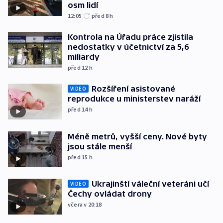
osm lidí
12:05
před 8
h
Kontrola na Úřadu práce zjistila
nedostatky v účetnictví za 5,6
miliardy
před 12
h
Rozšíření asistované
VIDEO
reprodukce u ministerstev naráží
před 14
h
Méně metrů, vyšší ceny. Nové byty
jsou stále menší
před 15
h
Ukrajinští váleční veteráni učí
VIDEO
Čechy ovládat drony
včera v 20:18