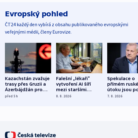
Evropský pohled
ČT24 každý den vybírá z obsahu publikovaného evropskými
veřejnými médii, členy Eurovize.
Kazachstán zvažuje
Falešní „lékaři“
Spekulace o
trasy přes Gruzii a
vytvoření AI šíří
přímém rusk
Ázerbájdžán pro
mezi staršími
útoku jsou po
vývoz ropy do
Poláky nebezpečné
míní estonsk
před 5
h
8. 8. 2026
7. 8. 2026
Evropy
zdravotní rady
bezpečnostn
expert