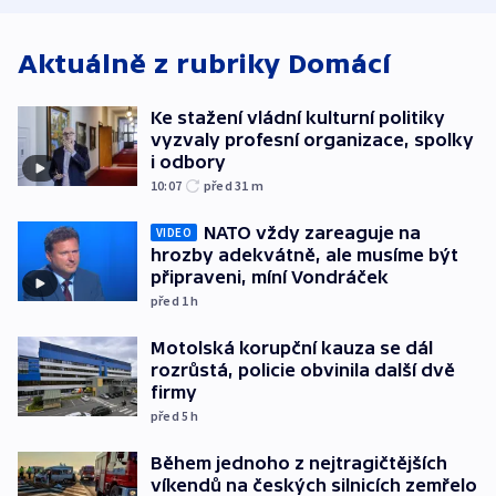
WHO
Aktuálně z rubriky
Domácí
Ke stažení vládní kulturní politiky
vyzvaly profesní organizace, spolky
i odbory
10:07
před 31
m
NATO vždy zareaguje na
VIDEO
hrozby adekvátně, ale musíme být
připraveni, míní Vondráček
před 1
h
Motolská korupční kauza se dál
rozrůstá, policie obvinila další dvě
firmy
před 5
h
Během jednoho z nejtragičtějších
víkendů na českých silnicích zemřelo