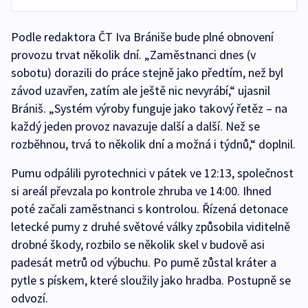
Podle redaktora ČT Iva Brániše bude plné obnovení
provozu trvat několik dní. „Zaměstnanci dnes (v
sobotu) dorazili do práce stejně jako předtím, než byl
závod uzavřen, zatím ale ještě nic nevyrábí,“ ujasnil
Brániš. „Systém výroby funguje jako takový řetěz – na
každý jeden provoz navazuje další a další. Než se
rozběhnou, trvá to několik dní a možná i týdnů,“ doplnil.
Pumu odpálili pyrotechnici v pátek ve 12:13, společnost
si areál převzala po kontrole zhruba ve 14:00. Ihned
poté začali zaměstnanci s kontrolou. Řízená detonace
letecké pumy z druhé světové války způsobila viditelně
drobné škody, rozbilo se několik skel v budově asi
padesát metrů od výbuchu. Po pumě zůstal kráter a
pytle s pískem, které sloužily jako hradba. Postupně se
odvozí.