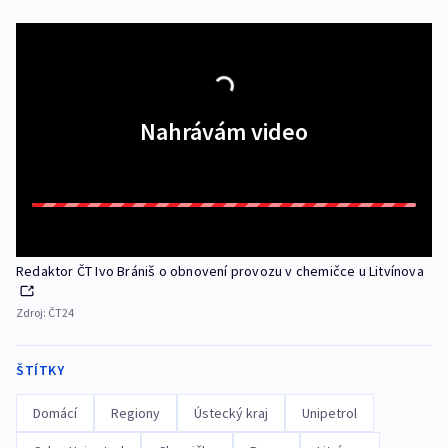
Nahrávám video
Redaktor ČT Ivo Brániš o obnovení provozu v chemičce u Litvínova
Zdroj:
ČT24
ŠTÍTKY
Domácí
Regiony
Ústecký kraj
Unipetrol