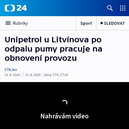
Sport
SLEDOVAT
Rubriky
Unipetrol u Litvínova po
odpalu pumy pracuje na
obnovení provozu
ČTK
,
ktr
31. 8. 2024
31. 8. 2024
|
Zdroj:
ČTK
,
ČT24
Nahrávám video