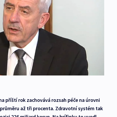
a příští rok zachovává rozsah péče na úrovni
průměru až tři procenta. Zdravotní systém tak
ozici 226 miliard korun. Na brífinku to uvedl