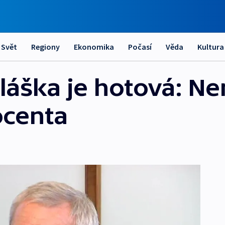
Svět
Regiony
Ekonomika
Počasí
Věda
Kultura
láška je hotová: N
ocenta