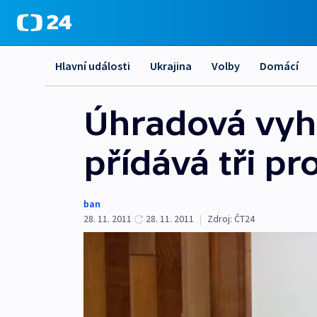
Hlavní události
Ukrajina
Volby
Domácí
Úhradová vyh
přídává tři pr
ban
28. 11. 2011
28. 11. 2011
|
Zdroj:
ČT24