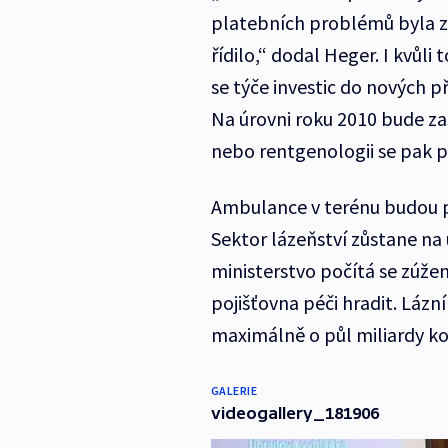
platebních problémů byla z
řídilo,“ dodal Heger. I kvůli
se týče investic do nových př
Na úrovni roku 2010 bude z
nebo rentgenologii se pak pl
Ambulance v terénu budou p
Sektor lázeňství zůstane na 
ministerstvo počítá se zúže
pojišťovna péči hradit. Lázn
maximálně o půl miliardy ko
GALERIE
videogallery_181906