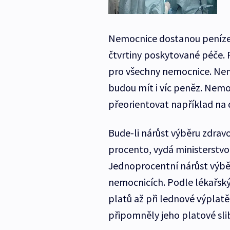
Nemocnice dostanou peníze 
čtvrtiny poskytované péče.
pro všechny nemocnice. Nem
budou mít i víc peněz. Nem
přeorientovat například na
Bude-li nárůst výběru zdravo
procento, vydá ministerstvo v
Jednoprocentní nárůst výběru
nemocnicích. Podle lékařsk
platů až při lednové výplatě 
připomněly jeho platové sl