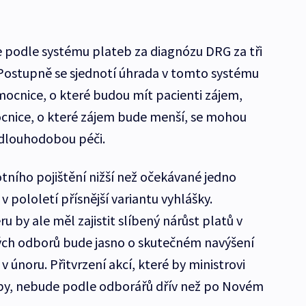
podle systému plateb za diagnózu DRG za tři
 Postupně se sjednotí úhrada v tomto systému
ocnice, o které budou mít pacienti zájem,
ocnice, o které zájem bude menší, se mohou
 dlouhodobou péči.
tního pojištění nižší než očekávané jedno
 pololetí přísnější variantu vyhlášky.
 by ale měl zajistit slíbený nárůst platů v
ých odborů bude jasno o skutečném navýšení
v únoru. Přitvrzení akcí, které by ministrovi
iby, nebude podle odborářů dřív než po Novém