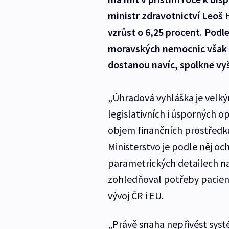
ministr zdravotnictví Leoš H
vzrůst o 6,25 procent. Podl
moravských nemocnic však an
dostanou navíc, spolkne vyš
„Úhradová vyhláška je velký
legislativních i úsporných o
objem finančních prostředků
Ministerstvo je podle něj och
parametrických detailech na 
zohledňoval potřeby pacien
vývoj ČR i EU.
„Právě snaha nepřivést syst