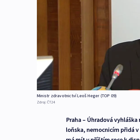
Ministr zdravotnictví Leoš Heger (TOP 09)
Zdroj:
ČT24
Praha – Úhradová vyhláška n
loňska, nemocnicím přidá v 
má mít v příštím roce k disp