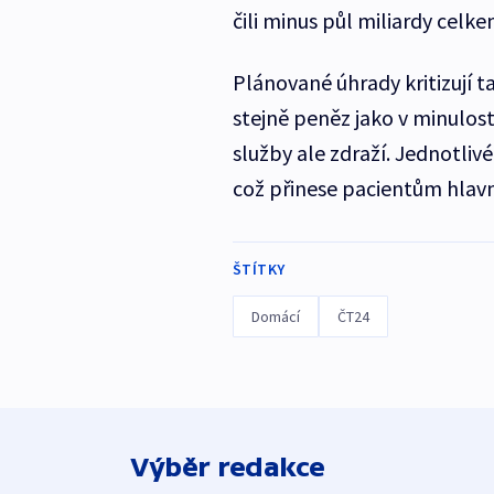
čili minus půl miliardy celkem
Plánované úhrady kritizují t
stejně peněz jako v minulosti
služby ale zdraží. Jednotlivé
což přinese pacientům hlavn
ŠTÍTKY
Domácí
ČT24
Výběr redakce