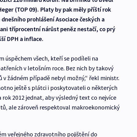
eger (TOP 09). Platy by pak měly příští rok
e dnešního prohlášení Asociace českých a
i tříprocentní nárůst peněz nestačí, co prý
ší DPH a inflace.
m úspěchem všech, kteří se podíleli na
patřeních v letošním roce. Bez nich by takový
 v žádném případě nebyl možný,“ řekl ministr.
otno ještě s plátci i poskytovateli o některých
rok 2012 jednat, aby výsledný text co nejvíce
tů, ale zároveň respektoval makroekonomický
ém veřejného zdravotního pojištění do