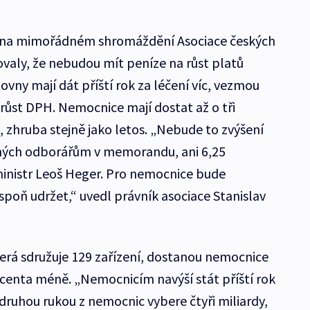
 na mimořádném shromáždění Asociace českých
valy, že nebudou mít peníze na růst platů
ťovny mají dát příští rok za léčení víc, vezmou
a růst DPH. Nemocnice mají dostat až o tři
, zhruba stejně jako letos. „Nebude to zvýšení
ených odborářům v memorandu, ani 6,25
ministr Leoš Heger. Pro nemocnice bude
poň udržet,“ uvedl právník asociace Stanislav
erá sdružuje 129 zařízení, dostanou nemocnice
rocenta méně. „Nemocnicím navýší stát příští rok
e druhou rukou z nemocnic vybere čtyři miliardy,