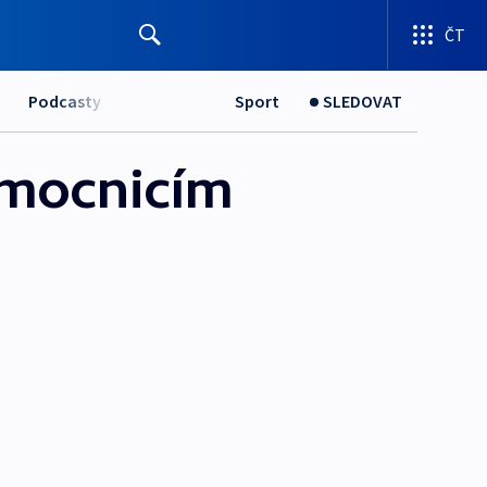
ČT
Podcasty
Sport
SLEDOVAT
emocnicím