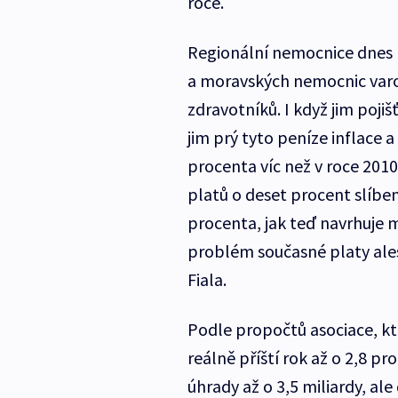
roce.
Regionální nemocnice dnes
a moravských nemocnic varo
zdravotníků. I když jim pojiš
jim prý tyto peníze inflace 
procenta víc než v roce 2010
platů o deset procent slíb
procenta, jak teď navrhuje 
problém současné platy ales
Fiala.
Podle propočtů asociace, kt
reálně příští rok až o 2,8 p
úhrady až o 3,5 miliardy, al