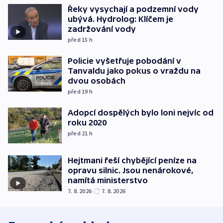
Řeky vysychají a podzemní vody
ubývá. Hydrolog: Klíčem je
zadržování vody
před 15
h
Policie vyšetřuje pobodání v
Tanvaldu jako pokus o vraždu na
dvou osobách
před 19
h
Adopcí dospělých bylo loni nejvíc od
roku 2020
před 21
h
Hejtmani řeší chybějící peníze na
opravu silnic. Jsou nenárokové,
namítá ministerstvo
7. 8. 2026
7. 8. 2026