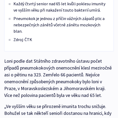
Každý čtvrtý senior nad 65 let kvůli poklesu imunity
ve vyšším věku při nakažení touto bakterií umírá.
Pneumokok je jednou z příčin vážných zápalů plic a
nebezpečných zánětů včetně zánětu mozkových
blan.
Zdroj: ČTK
Loni podle dat Státního zdravotního ústavu počet
případů pneumokokových onemocnění klesl meziročně
asi o pětinu na 323. Zemřelo 66 pacientů. Nejvíce
onemocnění způsobených pneumokoky bylo loni v
Praze, v Moravskoslezském a Jihomoravském kraji.
Více než polovina pacientů byla ve věku nad 65 let.
„Ve vyšším věku se přirozeně imunita trochu snižuje.
Bohužel se tak někteří senioři dostanou na hranici, kdy