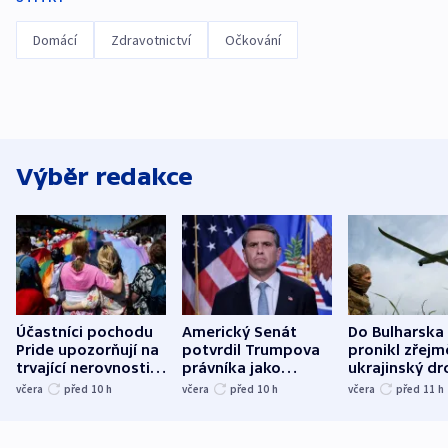
Domácí
Zdravotnictví
Očkování
Výběr redakce
Účastníci pochodu
Americký Senát
Do Bulharska
Pride upozorňují na
potvrdil Trumpova
pronikl zřejm
trvající nerovnosti i
právníka jako
ukrajinský dr
společenskou
ministra
explodoval k
včera
před 10
h
včera
před 10
h
včera
před 11
h
atmosféru
spravedlnosti
od plynovod