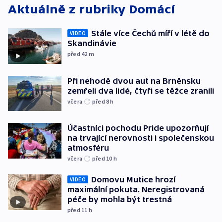
Aktuálně z rubriky
Domácí
Stále více Čechů míří v létě do
VIDEO
Skandinávie
před 42
m
Při nehodě dvou aut na Brněnsku
zemřeli dva lidé, čtyři se těžce zranili
včera
před 8
h
Účastníci pochodu Pride upozorňují
na trvající nerovnosti i společenskou
atmosféru
včera
před 10
h
Domovu Mutice hrozí
VIDEO
maximální pokuta. Neregistrovaná
péče by mohla být trestná
před 11
h