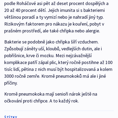
podle Roháčové asi pět až deset procent dospělých a
20 až 40 procent dětí. Jejich imunita si s bakteriemi
většinou poradí a ty vymizí nebo je nahradí jiný typ.
Rizikovým faktorem pro nákazu je kouření, pobyt v
prašném prostředí, ale také chřipka nebo alergie.
Bakterie se podobně jako chřipka šíří vzduchem.
Způsobují záněty uší, kloubů, vedlejších dutin, ale i
pobřišnice, krve či mozku. Mezi nejzávažnější
komplikace patří zápal plic, který ročně postihne až 100
tisíc lidí, pětina z nich musí být hospitalizovaná a kolem
3000 ročně zemře. Kromě pneumokoků má ale i jiné
příčiny.
Kromě pneumokoka mají senioři nárok ještě na
očkování proti chřipce. A to každý rok.
ŠTÍTKY