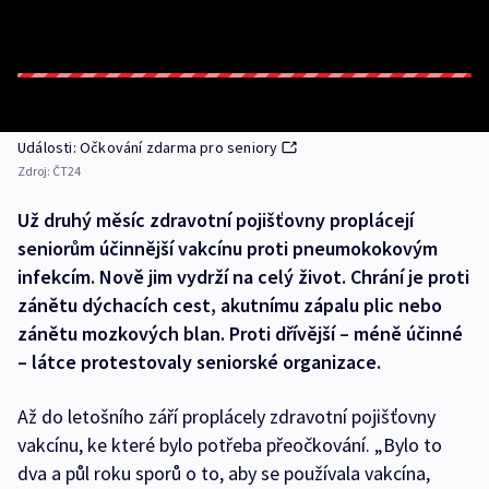
Události: Očkování zdarma pro seniory
Zdroj:
ČT24
Už druhý měsíc zdravotní pojišťovny proplácejí
seniorům účinnější vakcínu proti pneumokokovým
infekcím. Nově jim vydrží na celý život. Chrání je proti
zánětu dýchacích cest, akutnímu zápalu plic nebo
zánětu mozkových blan. Proti dřívější – méně účinné
– látce protestovaly seniorské organizace.
Až do letošního září proplácely zdravotní pojišťovny
vakcínu, ke které bylo potřeba přeočkování. „Bylo to
dva a půl roku sporů o to, aby se používala vakcína,