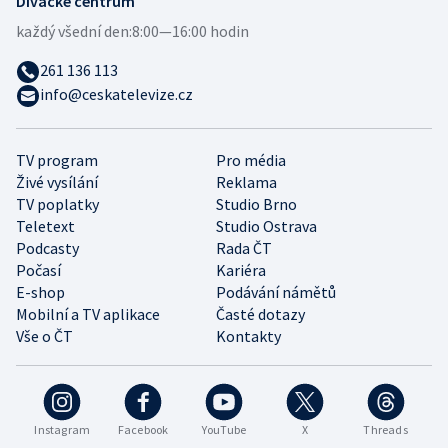
Divácké centrum
každý všední den:
8:00—16:00 hodin
261 136 113
info@ceskatelevize.cz
TV program
Pro média
Živé vysílání
Reklama
TV poplatky
Studio Brno
Teletext
Studio Ostrava
Podcasty
Rada ČT
Počasí
Kariéra
E-shop
Podávání námětů
Mobilní a TV aplikace
Časté dotazy
Vše o ČT
Kontakty
Instagram
Facebook
YouTube
X
Threads