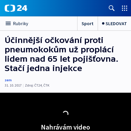
Sport
SLEDOVAT
Rubriky
Účinnější očkování proti
pneumokokům už proplácí
lidem nad 65 let pojišťovna.
Stačí jedna injekce
zem
31. 10. 2017
|
Zdroj:
ČT24
,
ČTK
Nahrávám video