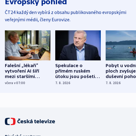
Evropský pohled
ČT24 každý den vybírá z obsahu publikovaného evropskými
veřejnými médii, členy Eurovize.
Falešní „lékaři“
Spekulace o
Pobyt u vodn
vytvoření AI šíří
přímém ruském
ploch zvyšuje
mezi staršími
útoku jsou pošetilé,
duševní poho
Poláky nebezpečné
míní estonský
ukázala
včera v 07:00
7. 8. 2026
7. 8. 2026
zdravotní rady
bezpečnostní
mezinárodní 
expert