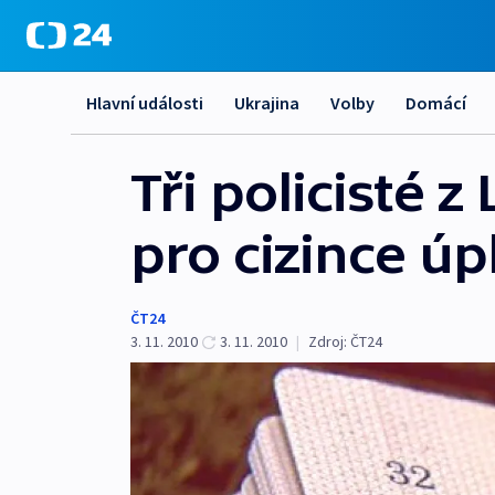
Hlavní události
Ukrajina
Volby
Domácí
Tři policisté z
pro cizince úp
ČT24
3. 11. 2010
3. 11. 2010
|
Zdroj:
ČT24