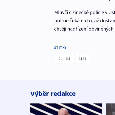
Mluvčí cizinecké policie v Ú
policie čeká na to, až dosta
chtějí nadřízení obviněných 
ŠTÍTKY
Domácí
ČT24
Výběr redakce