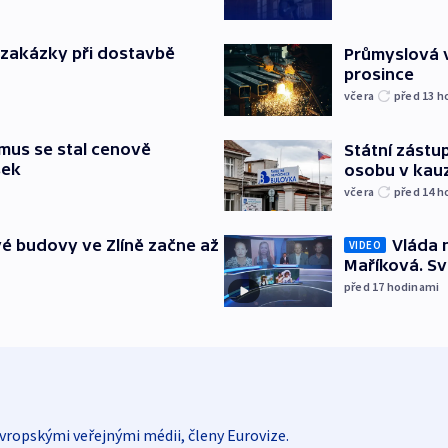
o zakázky při dostavbě
Průmyslová v
prosince
včera
před 13
h
mus se stal cenově
Státní zástup
šek
osobu v kau
včera
před 14
h
é budovy ve Zlíně začne až
Vláda 
VIDEO
Maříková. Sv
před 17
hodinami
vropskými veřejnými médii, členy Eurovize.