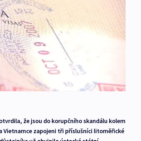
potvrdila, že jsou do korupčního skandálu kolem
a Vietnamce zapojeni tři příslušníci litoměřické
důstojníka už obvinilo ústecké státní