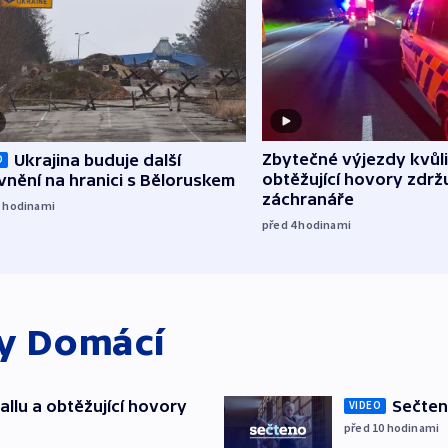
Zbytečné výjezdy kvůli
Ukrajina buduje další
O
obtěžující hovory zdržu
nění na hranici s Běloruskem
záchranáře
3
hodinami
před 4
hodinami
ky
Domácí
allu a obtěžující hovory
Sečten
VIDEO
před 10
hodinami