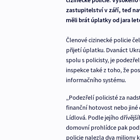
zastupitelství v září, teď na
měli brát úplatky od jara le
Členové cizinecké policie če
přijetí úplatku. Dvanáct Ukr
spolu s policisty, je podezř
inspekce také z toho, že po
informačního systému.
„Podezřelí policisté za nads
finanční hotovost nebo jiné 
Lídlová. Podle jejího dřívějš
domovní prohlídce pak podle
policie nalezla dva milion