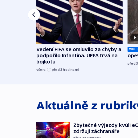
Vedení FIFA se omluvilo za chyby a
VIDE
podpořilo Infantina. UEFA trvá na
opev
bojkotu
před 
včera
před 3
hodinami
Aktuálně z rubri
Zbytečné výjezdy kvůli eC
zdržují záchranáře
před 4
hodinami