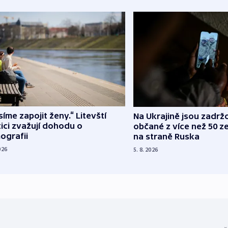
íme zapojit ženy.“ Litevští
Na Ukrajině jsou zadrž
tici zvažují dohodu o
občané z více než 50 ze
ografii
na straně Ruska
026
5. 8. 2026