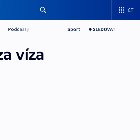
ČT
Podcasty
Sport
SLEDOVAT
za víza