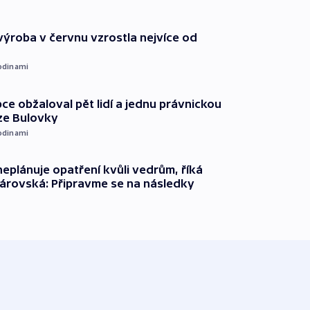
ýroba v červnu vzrostla nejvíce od
odinami
ce obžaloval pět lidí a jednu právnickou
ze Bulovky
odinami
neplánuje opatření kvůli vedrům, říká
árovská: Připravme se na následky