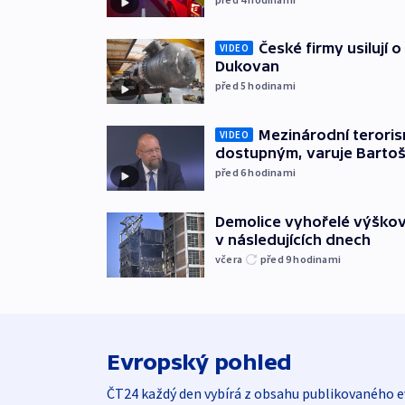
České firmy usilují 
VIDEO
Dukovan
před 5
hodinami
Mezinárodní teroris
VIDEO
dostupným, varuje Barto
před 6
hodinami
Demolice vyhořelé výškov
v následujících dnech
včera
před 9
hodinami
Evropský pohled
ČT24 každý den vybírá z obsahu publikovaného e