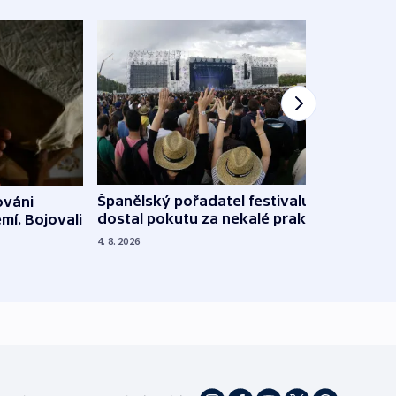
Španělský pořadatel festivalu
ováni
Lesn
dostal pokutu za nekalé praktiky
mí. Bojovali
dopa
zdrav
4. 8. 2026
4. 8. 20