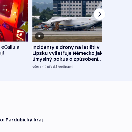
 eCallu a
Incidenty s drony na letišti v
Klima
jí
Lipsku vyšetřuje Německo jako
podn
úmyslný pokus o způsobení
i sví
exploze
včera
před 5
hodinami
včera
o: Pardubický kraj