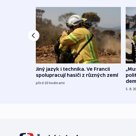
Jiný jazyk i technika. Ve Francii
„Mus
spolupracují hasiči z různých zemí
poli
dem
před 10
hodinami
5. 8. 2