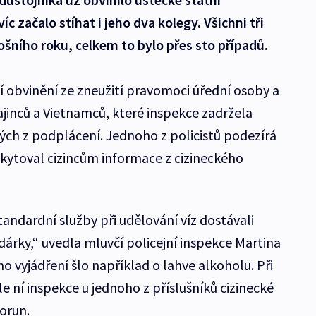
víc začalo stíhat i jeho dva kolegy. Všichni tři
tošního roku, celkem to bylo přes sto případů.
lí obvinění ze zneužití pravomoci úřední osoby a
ajinců a Vietnamců, které inspekce zadržela
elých z podplácení. Jednoho z policistů podezírá
skytoval cizincům informace z cizineckého
tandardní služby při udělování víz dostávali
dárky,“ uvedla mluvčí policejní inspekce Martina
ího vyjádření šlo například o lahve alkoholu. Při
 ní inspekce u jednoho z příslušníků cizinecké
y korun.